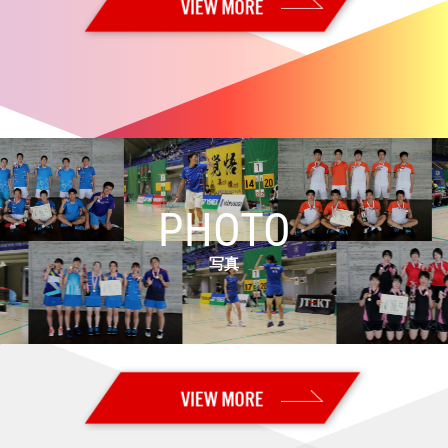
【カナダオープン2026 Super 300・準決勝】日本勢が5種目全てで決勝
進出！ 男子単・女子複は日本勢対決へ
2026.07.03
【カナダオープン2026 Super 300・準々決勝】後藤／吉田が格上に勝
利！ 沖本、鈴木／山北、古賀／齋藤が日本人対決を制す！
2026.07.02
【カナダオープン2026 Super 300・2回戦】日本勢13組が準々決勝進出
2026.07.01
【カナダオープン2026 Super 300・1回戦2日目】日本勢17組が2回戦進
出
PHOTO
2026.06.30
【カナダオープン2026 Super 300・予選／1回戦1日目】日本勢7組が2
回戦進出 男子単：秦野が本戦出場
写真
2026.06.28
【USオープン2026 Super 300・決勝】男子複：山下／岡村が海外ツ
アー初優勝！！ 女子複：髙橋／中出はツアー3連続優勝！！
2026.06.27
【USオープン2026 Super 300・準決勝】男子複：山下／岡村、女子
複：髙橋／中出が決勝進出！
2026.06.26
【USオープン2026 Super 300・準々決勝】女子複：髙橋／中出が格上