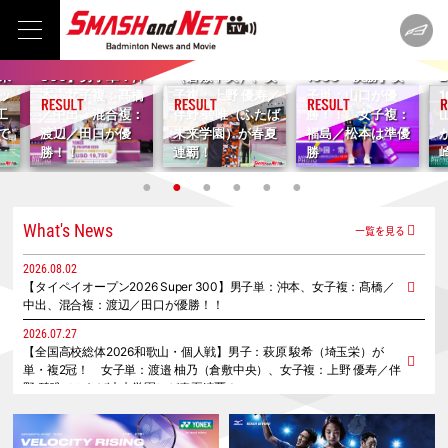
人戦】男子：萩原
駿希（埼玉栄）が
2026.08.02
2026.07.26
単・複2冠！ 女
【タイペイオープ
【中国オープン
2
団
子単：渡邉 柚乃
ン2026 Super
2026 Super
来
（倉敷中央）、女
300】男子単：沖
1000・決勝】女
2
ッ
子複：上野 優寿／
本、女子複：髙橋
子単：山口が優
工
伴野 碧唯（ふたば
／中出、混合複：
勝！！ 女子複：
で
未来学園）が春夏
渡辺／田口が優
福島／松本は準優
連覇！
勝！！
勝
What's News
一覧を見る
2026.08.02
【タイペイオープン2026 Super 300】男子単：沖本、女子複：髙橋／
中出、混合複：渡辺／田口が優勝！！
2026.07.27
【全国高校総体2026和歌山・個人戦】男子：萩原 駿希（埼玉栄）が
単・複2冠！ 女子単：渡邉 柚乃（倉敷中央）、女子複：上野 優寿／伴
野 碧唯（ふたば未来学園）が春夏連覇！
2026.07.26
【中国オープン2026 Super 1000・決勝】女子単：山口が優勝！！ 女