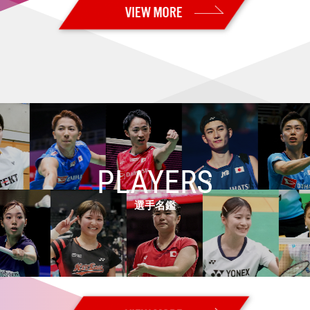
邉いずれも準優勝
2026.07.18
【ジャパンオープン2026 Super 750・準決勝】女子単：山口、男子単：
渡邉が決勝進出！
2026.07.17
【ジャパンオープン2026 Super 750・準々決勝】日本勢7組が準決勝進
出！
2026.07.16
【ジャパンオープン2026 Super 750・2回戦】女子複：鈴木／山北、混
合複：古賀／齋藤、男子複：保木／小林が日本人対決で勝利！
2026.07.15
PLAYERS
【ジャパンオープン2026 Super 750・1回戦2日目】男子単：田中、男
子複：川邊／松川が格上に勝利！ 日本勢15組が2回戦進出
選手名鑑
2026.07.14
【ジャパンオープン2026 Super 750・1回戦1日目】古賀／齋藤がランキ
ング上位に勝利！ 奈良岡、奥原、渡辺／田口も2回戦進出
2026.07.05
【カナダオープン2026 Super 300・決勝】日本勢が5種目制覇！！ 沖
本はSuper 300大会 初制覇！
2026.07.04