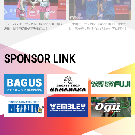
【インドネシアオープン2026 Super 1000・2回戦】男子単：田中が世
界ランク1位に勝利！！
2026.06.03
【インドネシアオープン2026 Super 1000・1回戦2日目】日本勢12組が
【ジャパンオープン2026 Super 750・準々
【中国オープン2026 Super 1000・1回戦1日
決勝】日本勢7組が準決勝進出！
目】男子複：熊谷／西 が上位ペアに勝利！
2回戦進出
2026.06.02
【インドネシアオープン2026 Super 1000・1回戦1日目】日本勢の女子
複3組いずれも勝利 女子単：仁平は明地に勝利
SPONSOR LINK
2026.05.31
【シンガポールオープン2026 Super 750・決勝】女子単：山口、混合
複：霜上／保原ともに準優勝
2026.05.30
【シンガポールオープン2026 Super 750・準決勝】女子単：山口、混合
複：霜上／保原が決勝進出！
2026.05.29
【シンガポールオープン2026 Super 750・準々決勝】混合複：霜上／保
原の快進撃止まらず！ 日本勢4組が準決勝進出
2026.05.28
【シンガポールオープン2026 Super 750・2回戦】日本勢9組が準々決
勝進出