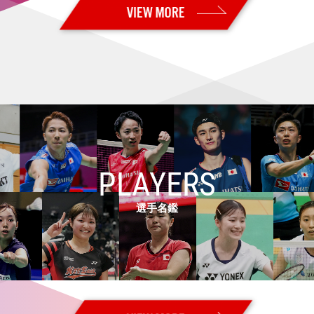
邉いずれも準優勝
2026.07.18
【ジャパンオープン2026 Super 750・準決勝】女子単：山口、男子単：
渡邉が決勝進出！
2026.07.17
【ジャパンオープン2026 Super 750・準々決勝】日本勢7組が準決勝進
出！
2026.07.16
【ジャパンオープン2026 Super 750・2回戦】女子複：鈴木／山北、混
合複：古賀／齋藤、男子複：保木／小林が日本人対決で勝利！
2026.07.15
PLAYERS
【ジャパンオープン2026 Super 750・1回戦2日目】男子単：田中、男
子複：川邊／松川が格上に勝利！ 日本勢15組が2回戦進出
選手名鑑
2026.07.14
【ジャパンオープン2026 Super 750・1回戦1日目】古賀／齋藤がランキ
ング上位に勝利！ 奈良岡、奥原、渡辺／田口も2回戦進出
2026.07.05
【カナダオープン2026 Super 300・決勝】日本勢が5種目制覇！！ 沖
本はSuper 300大会 初制覇！
2026.07.04