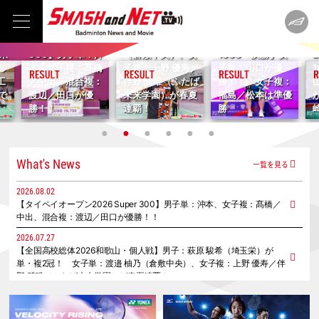
人戦】男子：萩原
駿希（埼玉栄）が
2026.08.02
2026.07.26
単・複2冠！ 女
【タイペイオープ
【中国オープン
2
団
子単：渡邉 柚乃
ン2026 Super
2026 Super
来
（倉敷中央）、女
300】男子単：沖
1000・決勝】女
2
ッ
子複：上野 優寿／
本、女子複：髙橋
子単：山口が優
工
伴野 碧唯（ふたば
／中出、混合複：
勝！！ 女子複：
で
未来学園）が春夏
渡辺／田口が優
福島／松本は準優
連覇！
勝！！
勝
What's News
一覧を見る
2026.08.02
【タイペイオープン2026 Super 300】男子単：沖本、女子複：髙橋／
中出、混合複：渡辺／田口が優勝！！
2026.07.27
【全国高校総体2026和歌山・個人戦】男子：萩原 駿希（埼玉栄）が
単・複2冠！ 女子単：渡邉 柚乃（倉敷中央）、女子複：上野 優寿／伴
野 碧唯（ふたば未来学園）が春夏連覇！
2026.07.26
【中国オープン2026 Super 1000・決勝】女子単：山口が優勝！！ 女