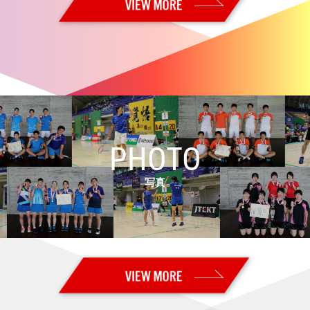
【カナダオープン2026 Super 300・準決勝】日本勢が5種目全てで決勝
進出！ 男子単・女子複は日本勢対決へ
2026.07.03
【カナダオープン2026 Super 300・準々決勝】後藤／吉田が格上に勝
利！ 沖本、鈴木／山北、古賀／齋藤が日本人対決を制す！
2026.07.02
【カナダオープン2026 Super 300・2回戦】日本勢13組が準々決勝進出
2026.07.01
【カナダオープン2026 Super 300・1回戦2日目】日本勢17組が2回戦進
出
PHOTO
2026.06.30
【カナダオープン2026 Super 300・予選／1回戦1日目】日本勢7組が2
回戦進出 男子単：秦野が本戦出場
写真
2026.06.28
【USオープン2026 Super 300・決勝】男子複：山下／岡村が海外ツ
アー初優勝！！ 女子複：髙橋／中出はツアー3連続優勝！！
2026.06.27
【USオープン2026 Super 300・準決勝】男子複：山下／岡村、女子
複：髙橋／中出が決勝進出！
2026.06.26
【USオープン2026 Super 300・準々決勝】女子複：髙橋／中出が格上