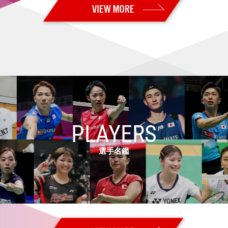
邉いずれも準優勝
2026.07.18
【ジャパンオープン2026 Super 750・準決勝】女子単：山口、男子単：
渡邉が決勝進出！
2026.07.17
【ジャパンオープン2026 Super 750・準々決勝】日本勢7組が準決勝進
出！
2026.07.16
【ジャパンオープン2026 Super 750・2回戦】女子複：鈴木／山北、混
合複：古賀／齋藤、男子複：保木／小林が日本人対決で勝利！
2026.07.15
PLAYERS
【ジャパンオープン2026 Super 750・1回戦2日目】男子単：田中、男
子複：川邊／松川が格上に勝利！ 日本勢15組が2回戦進出
選手名鑑
2026.07.14
【ジャパンオープン2026 Super 750・1回戦1日目】古賀／齋藤がランキ
ング上位に勝利！ 奈良岡、奥原、渡辺／田口も2回戦進出
2026.07.05
【カナダオープン2026 Super 300・決勝】日本勢が5種目制覇！！ 沖
本はSuper 300大会 初制覇！
2026.07.04