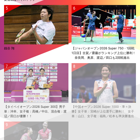
【オーストラリアオープン2026 Super 500・準々決勝】山口、奥原が
準決勝進出
2026.06.11
【オーストラリアオープン2026 Super 500・2回戦】日本勢３組が準々
決勝進出
2026.06.10
【オーストラリアオープン2026 Super 500・1回戦2日目】日本勢5組が
2回戦進出
銭谷 翔
【ジャパンオープン2026 Super 750・1回戦
1日目】古賀／齋藤がランキング上位に勝利！
2026.06.09
奈良岡、奥原、渡辺／田口も2回戦進出
【オーストラリアオープン2026 Super 500・予選／1回戦1日目】男子
単：小川 翔悟、武井 凛生 ともに本戦出場ならず
2026.06.07
【インドネシアオープン2026 Super 1000・決勝】フクマツ優勝！！
山口は準優勝
2026.06.06
【インドネシアオープン2026 Super 1000・準決勝】女子単：山口、女
【タイペイオープン2026 Super 300】男子
【中国オープン2026 Super 1000・準々決
子複：福島／松本が決勝進出！
単：沖本、女子複：髙橋／中出、混合複：渡
勝】女子単：宮崎が上位選手に勝利！ 女子
辺／田口が優勝！！
単：山口、女子複：福島／松本も準決勝進出
2026.06.05
【インドネシアオープン2026 Super 1000・準々決勝】保原／廣上が世
界ランク2位を下す！ 山口、福島／松本も準決勝進出
2026.06.04