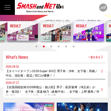
人戦】男子：萩原
駿希（埼玉栄）が
2026.08.02
2026.07.26
単・複2冠！ 女
【タイペイオープ
【中国オープン
2
団
子単：渡邉 柚乃
ン2026 Super
2026 Super
来
（倉敷中央）、女
300】男子単：沖
1000・決勝】女
2
ッ
子複：上野 優寿／
本、女子複：髙橋
子単：山口が優
工
伴野 碧唯（ふたば
／中出、混合複：
勝！！ 女子複：
で
未来学園）が春夏
渡辺／田口が優
福島／松本は準優
連覇！
勝！！
勝
What's News
一覧を見る
2026.08.02
【タイペイオープン2026 Super 300】男子単：沖本、女子複：髙橋／
中出、混合複：渡辺／田口が優勝！！
2026.07.27
【全国高校総体2026和歌山・個人戦】男子：萩原 駿希（埼玉栄）が
単・複2冠！ 女子単：渡邉 柚乃（倉敷中央）、女子複：上野 優寿／伴
野 碧唯（ふたば未来学園）が春夏連覇！
2026.07.26
【中国オープン2026 Super 1000・決勝】女子単：山口が優勝！！ 女