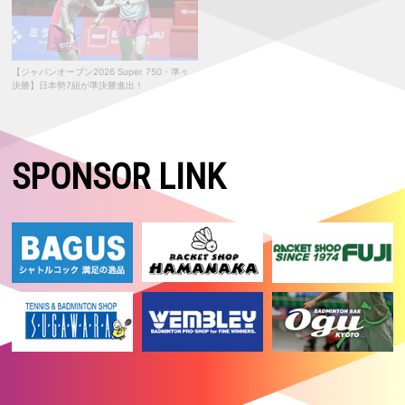
【インドネシアオープン2026 Super 1000・2回戦】男子単：田中が世
界ランク1位に勝利！！
2026.06.03
【インドネシアオープン2026 Super 1000・1回戦2日目】日本勢12組が
【ジャパンオープン2026 Super 750・準々
【中国オープン2026 Super 1000・1回戦1日
決勝】日本勢7組が準決勝進出！
目】男子複：熊谷／西 が上位ペアに勝利！
2回戦進出
2026.06.02
【インドネシアオープン2026 Super 1000・1回戦1日目】日本勢の女子
複3組いずれも勝利 女子単：仁平は明地に勝利
SPONSOR LINK
2026.05.31
【シンガポールオープン2026 Super 750・決勝】女子単：山口、混合
複：霜上／保原ともに準優勝
2026.05.30
【シンガポールオープン2026 Super 750・準決勝】女子単：山口、混合
複：霜上／保原が決勝進出！
2026.05.29
【シンガポールオープン2026 Super 750・準々決勝】混合複：霜上／保
原の快進撃止まらず！ 日本勢4組が準決勝進出
2026.05.28
【シンガポールオープン2026 Super 750・2回戦】日本勢9組が準々決
勝進出