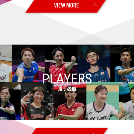
邉いずれも準優勝
2026.07.18
【ジャパンオープン2026 Super 750・準決勝】女子単：山口、男子単：
渡邉が決勝進出！
2026.07.17
【ジャパンオープン2026 Super 750・準々決勝】日本勢7組が準決勝進
出！
2026.07.16
【ジャパンオープン2026 Super 750・2回戦】女子複：鈴木／山北、混
合複：古賀／齋藤、男子複：保木／小林が日本人対決で勝利！
2026.07.15
PLAYERS
【ジャパンオープン2026 Super 750・1回戦2日目】男子単：田中、男
子複：川邊／松川が格上に勝利！ 日本勢15組が2回戦進出
選手名鑑
2026.07.14
【ジャパンオープン2026 Super 750・1回戦1日目】古賀／齋藤がランキ
ング上位に勝利！ 奈良岡、奥原、渡辺／田口も2回戦進出
2026.07.05
【カナダオープン2026 Super 300・決勝】日本勢が5種目制覇！！ 沖
本はSuper 300大会 初制覇！
2026.07.04