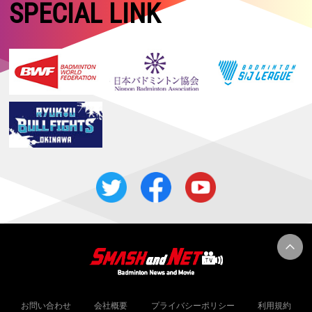
SPECIAL LINK
2026.05.27
【シンガポールオープン2026 Super 750・1回戦2日目】五十嵐／志
田、霜上／保原、渡辺／田口がランキング上位に勝利！
2026.05.26
【シンガポールオープン2026 Super 750・1回戦1日目】男子単：奈良岡
がランキング上位に勝利！
2026.05.24
【日本ランキングサーキット2026】高校2年の渡邉 柚乃が女子単優
勝！ 5種目いずれも初優勝
2026.05.24
【マレーシアマスターズ2026 Super 500・決勝】女子複：櫻本／廣田
は準優勝
2026.05.23
【マレーシアマスターズ2026 Super 500・準決勝】女子複：櫻本／廣
田が決勝進出！ 女子単：明地はベスト4
2026.05.22
【マレーシアマスターズ2026 Super 500・準々決勝】女子単：明地、
女子複：櫻本／廣田が準決勝進出！
2026.05.21
【マレーシアマスターズ2026 Super 500・2回戦】女子複：櫻本／廣田
が志田／五十嵐を破る！ 日本勢５組が準々決勝進出
お問い合わせ
会社概要
プライバシーポリシー
利用規約