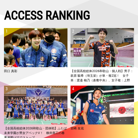
に勝利！ 日本勢5組が準決勝進出
ACCESS RANKING
2026.06.25
【USオープン2026 Super 300・2回戦】日本勢11組が準々決勝進出
2026.06.24
【USオープン2026 Super 300・1回戦2日目】日本勢14組が2回戦進出
2026.06.23
【USオープン2026 Super 300・予選／1回戦1日目】日本勢８組が勝利
2026.06.21
【全日本実業団2026・決勝】男子：トナミ運輸、女子：岐阜Bluvicが優
勝！！
田口 真彩
【全国高校総体2026和歌山・個人戦】男子：
2026.06.20
萩原 駿希（埼玉栄）が単・複2冠！ 女子
【全日本実業団2026・準々決勝／準決勝】男子：トナミ運輸と
単：渡邉 柚乃（倉敷中央）、女子複：上野
優寿／伴野 碧唯（ふたば未来学園）が春夏連
BIPROGY、女子：岐阜BluvicとBIPROGYが決勝進出！
覇！
2026.06.14
【オーストラリアオープン2026 Super 500・決勝】女子単：山口 茜が
優勝！！
2026.06.13
【オーストラリアオープン2026 Super 500・準決勝】山口が決勝進
出！ 奥原はベスト4
【全国高校総体2026和歌山・団体戦】ふたば
宮崎 友花
未来学園が男女アベックV！ 柳井商工の春
2026.06.12
夏連覇は11でストップ