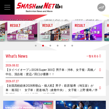
人戦】男子：萩原
駿希（埼玉栄）が
2026.08.02
2026.07.26
単・複2冠！ 女
【タイペイオープ
【中国オープン
2
団
子単：渡邉 柚乃
ン2026 Super
2026 Super
来
（倉敷中央）、女
300】男子単：沖
1000・決勝】女
2
ッ
子複：上野 優寿／
本、女子複：髙橋
子単：山口が優
工
伴野 碧唯（ふたば
／中出、混合複：
勝！！ 女子複：
で
未来学園）が春夏
渡辺／田口が優
福島／松本は準優
連覇！
勝！！
勝
What's News
一覧を見る
2026.08.02
【タイペイオープン2026 Super 300】男子単：沖本、女子複：髙橋／
中出、混合複：渡辺／田口が優勝！！
2026.07.27
【全国高校総体2026和歌山・個人戦】男子：萩原 駿希（埼玉栄）が
単・複2冠！ 女子単：渡邉 柚乃（倉敷中央）、女子複：上野 優寿／伴
野 碧唯（ふたば未来学園）が春夏連覇！
2026.07.26
【中国オープン2026 Super 1000・決勝】女子単：山口が優勝！！ 女