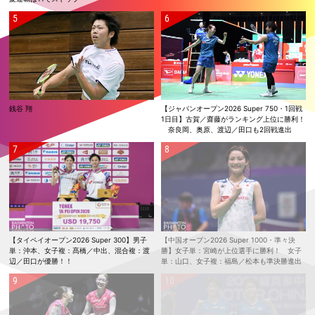
【オーストラリアオープン2026 Super 500・準々決勝】山口、奥原が
準決勝進出
2026.06.11
【オーストラリアオープン2026 Super 500・2回戦】日本勢３組が準々
決勝進出
2026.06.10
【オーストラリアオープン2026 Super 500・1回戦2日目】日本勢5組が
2回戦進出
銭谷 翔
【ジャパンオープン2026 Super 750・1回戦
1日目】古賀／齋藤がランキング上位に勝利！
2026.06.09
奈良岡、奥原、渡辺／田口も2回戦進出
【オーストラリアオープン2026 Super 500・予選／1回戦1日目】男子
単：小川 翔悟、武井 凛生 ともに本戦出場ならず
2026.06.07
【インドネシアオープン2026 Super 1000・決勝】フクマツ優勝！！
山口は準優勝
2026.06.06
【インドネシアオープン2026 Super 1000・準決勝】女子単：山口、女
【タイペイオープン2026 Super 300】男子
【中国オープン2026 Super 1000・準々決
子複：福島／松本が決勝進出！
単：沖本、女子複：髙橋／中出、混合複：渡
勝】女子単：宮崎が上位選手に勝利！ 女子
辺／田口が優勝！！
単：山口、女子複：福島／松本も準決勝進出
2026.06.05
【インドネシアオープン2026 Super 1000・準々決勝】保原／廣上が世
界ランク2位を下す！ 山口、福島／松本も準決勝進出
2026.06.04