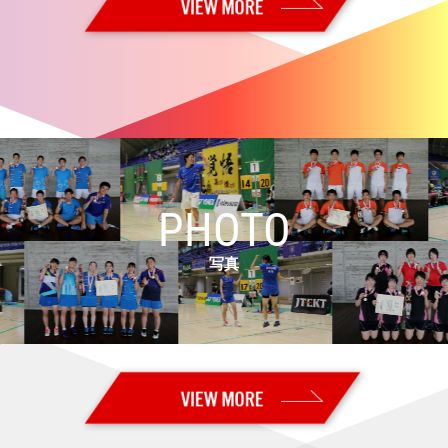
【カナダオープン2026 Super 300・準決勝】日本勢が5種目全てで決勝
進出！ 男子単・女子複は日本勢対決へ
2026.07.03
【カナダオープン2026 Super 300・準々決勝】後藤／吉田が格上に勝
利！ 沖本、鈴木／山北、古賀／齋藤が日本人対決を制す！
2026.07.02
【カナダオープン2026 Super 300・2回戦】日本勢13組が準々決勝進出
2026.07.01
【カナダオープン2026 Super 300・1回戦2日目】日本勢17組が2回戦進
出
PHOTO
2026.06.30
【カナダオープン2026 Super 300・予選／1回戦1日目】日本勢7組が2
回戦進出 男子単：秦野が本戦出場
写真
2026.06.28
【USオープン2026 Super 300・決勝】男子複：山下／岡村が海外ツ
アー初優勝！！ 女子複：髙橋／中出はツアー3連続優勝！！
2026.06.27
【USオープン2026 Super 300・準決勝】男子複：山下／岡村、女子
複：髙橋／中出が決勝進出！
2026.06.26
【USオープン2026 Super 300・準々決勝】女子複：髙橋／中出が格上