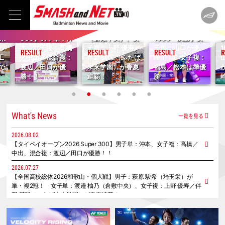
人戦】男子：萩原
駿希（埼玉栄）が
2026.08.02
2026.07.26
単・複2冠！ 女
【タイペイオープ
【中国オープン
2
団
子単：渡邉 柚乃
ン2026 Super
2026 Super
来
（倉敷中央）、女
300】男子単：沖
1000・決勝】女
2
ッ
子複：上野 優寿／
本、女子複：髙橋
子単：山口が優
工
伴野 碧唯（ふたば
／中出、混合複：
勝！！ 女子複：
で
未来学園）が春夏
渡辺／田口が優
福島／松本は準優
連覇！
勝！！
勝
What's News
一覧を見る
2026.08.02
【タイペイオープン2026 Super 300】男子単：沖本、女子複：髙橋／
中出、混合複：渡辺／田口が優勝！！
2026.07.27
【全国高校総体2026和歌山・個人戦】男子：萩原 駿希（埼玉栄）が
単・複2冠！ 女子単：渡邉 柚乃（倉敷中央）、女子複：上野 優寿／伴
野 碧唯（ふたば未来学園）が春夏連覇！
2026.07.26
【中国オープン2026 Super 1000・決勝】女子単：山口が優勝！！ 女