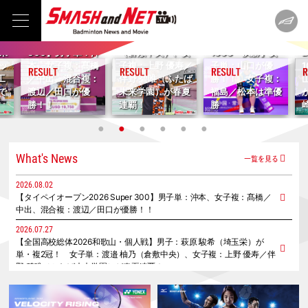
人戦】男子：萩原
駿希（埼玉栄）が
2026.08.02
2026.07.26
単・複2冠！ 女
【タイペイオープ
【中国オープン
2
団
子単：渡邉 柚乃
ン2026 Super
2026 Super
来
（倉敷中央）、女
300】男子単：沖
1000・決勝】女
2
ッ
子複：上野 優寿／
本、女子複：髙橋
子単：山口が優
工
伴野 碧唯（ふたば
／中出、混合複：
勝！！ 女子複：
で
未来学園）が春夏
渡辺／田口が優
福島／松本は準優
連覇！
勝！！
勝
What's News
一覧を見る
2026.08.02
【タイペイオープン2026 Super 300】男子単：沖本、女子複：髙橋／
中出、混合複：渡辺／田口が優勝！！
2026.07.27
【全国高校総体2026和歌山・個人戦】男子：萩原 駿希（埼玉栄）が
単・複2冠！ 女子単：渡邉 柚乃（倉敷中央）、女子複：上野 優寿／伴
野 碧唯（ふたば未来学園）が春夏連覇！
2026.07.26
【中国オープン2026 Super 1000・決勝】女子単：山口が優勝！！ 女