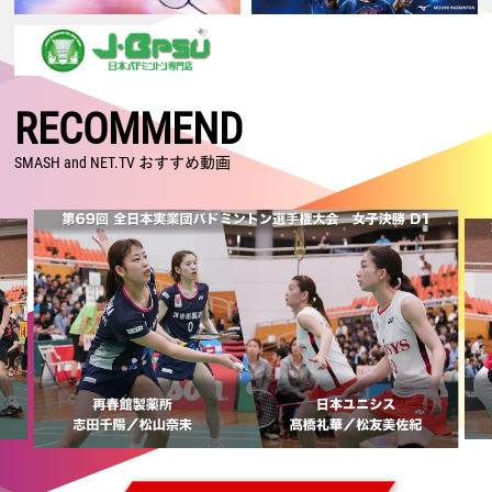
子複：福島／松本は準優勝
2026.07.25
【中国オープン2026 Super 1000・準決勝】山口、福島／松本が決勝進
出！ 宮崎はベスト4
2026.07.24
RECOMMEND
【中国オープン2026 Super 1000・準々決勝】女子単：宮崎が上位選手
に勝利！ 女子単：山口、女子複：福島／松本も準決勝進出
SMASH and NET.TV おすすめ動画
2026.07.24
【全国高校総体2026和歌山・団体戦】ふたば未来学園が男女アベック
V！ 柳井商工の春夏連覇は11でストップ
2026.07.23
【中国オープン2026 Super 1000・2回戦】混合複：渡辺／田口が上位
ペアに勝利！ 日本勢6組が準々決勝進出
2026.07.22
【中国オープン2026 Super 1000・1回戦2日目】混合複：霜上／保原が
上位ペアに勝利！ 日本勢13組が2回戦進出
2026.07.21
【中国オープン2026 Super 1000・1回戦1日目】男子複：熊谷／西 が上
位ペアに勝利！
2026.07.19
【ジャパンオープン2026 Super 750・決勝】女子単：山口、男子単：渡