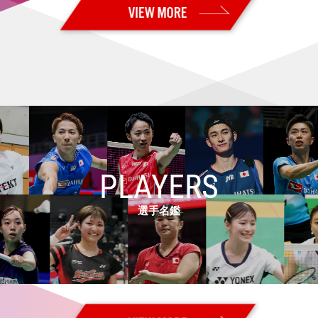
邉いずれも準優勝
2026.07.18
【ジャパンオープン2026 Super 750・準決勝】女子単：山口、男子単：
渡邉が決勝進出！
2026.07.17
【ジャパンオープン2026 Super 750・準々決勝】日本勢7組が準決勝進
出！
2026.07.16
【ジャパンオープン2026 Super 750・2回戦】女子複：鈴木／山北、混
合複：古賀／齋藤、男子複：保木／小林が日本人対決で勝利！
2026.07.15
PLAYERS
【ジャパンオープン2026 Super 750・1回戦2日目】男子単：田中、男
子複：川邊／松川が格上に勝利！ 日本勢15組が2回戦進出
選手名鑑
2026.07.14
【ジャパンオープン2026 Super 750・1回戦1日目】古賀／齋藤がランキ
ング上位に勝利！ 奈良岡、奥原、渡辺／田口も2回戦進出
2026.07.05
【カナダオープン2026 Super 300・決勝】日本勢が5種目制覇！！ 沖
本はSuper 300大会 初制覇！
2026.07.04