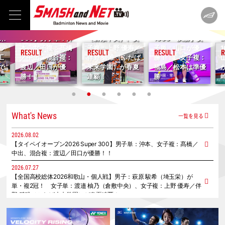
人戦】男子：萩原
駿希（埼玉栄）が
2026.08.02
2026.07.26
単・複2冠！ 女
【タイペイオープ
【中国オープン
2
団
子単：渡邉 柚乃
ン2026 Super
2026 Super
来
（倉敷中央）、女
300】男子単：沖
1000・決勝】女
2
ッ
子複：上野 優寿／
本、女子複：髙橋
子単：山口が優
工
伴野 碧唯（ふたば
／中出、混合複：
勝！！ 女子複：
で
未来学園）が春夏
渡辺／田口が優
福島／松本は準優
連覇！
勝！！
勝
What's News
一覧を見る
2026.08.02
【タイペイオープン2026 Super 300】男子単：沖本、女子複：髙橋／
中出、混合複：渡辺／田口が優勝！！
2026.07.27
【全国高校総体2026和歌山・個人戦】男子：萩原 駿希（埼玉栄）が
単・複2冠！ 女子単：渡邉 柚乃（倉敷中央）、女子複：上野 優寿／伴
野 碧唯（ふたば未来学園）が春夏連覇！
2026.07.26
【中国オープン2026 Super 1000・決勝】女子単：山口が優勝！！ 女