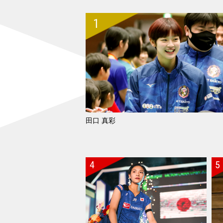
2026.05.15
【タイオープン2026 S
2026.05.14
【タイオープン2026 S
2026.05.13
【タイオープン2026 Su
2026.05.12
【タイオープン2026 S
2026.05.04
【関東大学春季リーグ20
2026.05.02
【トマス＆ユーバー杯20
田口 真彩
2026.05.01
【トマス＆ユーバー杯20
2026.04.30
【トマス＆ユーバー杯20
2026.04.13
【ミズノおもてなしカップ
2026.04.12
【ミズノおもてなしカップ