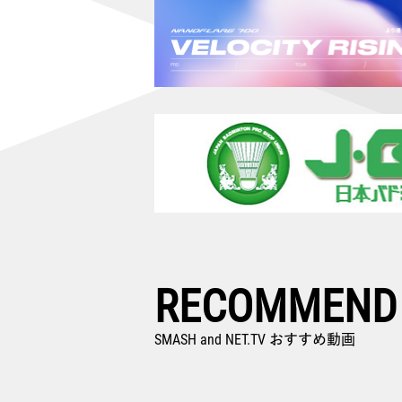
2026.07.24
【中国オープン2026 
2026.07.24
【全国高校総体2026和
2026.07.23
【中国オープン2026 S
2026.07.22
【中国オープン2026 S
2026.07.21
【中国オープン2026 Su
2026.07.19
【ジャパンオープン2026
2026.07.18
【ジャパンオープン2026
2026.07.17
【ジャパンオープン2026
RECOMMEND
2026.07.16
【ジャパンオープン202
SMASH and NET.TV おすすめ動画
2026.07.15
【ジャパンオープン2026
2026.07.14
【ジャパンオープン2026