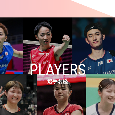
per 300・1回戦2日目】日本勢14組が2回戦進出
per 300・予選／1回戦1日目】日本勢８組が勝利
勝】男子：トナミ運輸、女子：岐阜Bluvicが優勝！！
々決勝／準決勝】男子：トナミ運輸とBIPROGY、女子：岐阜BluvicとB
026 Super 500・決勝】女子単：山口 茜が優勝！！
026 Super 500・準決勝】山口が決勝進出！ 奥原はベスト4
PLAYERS
026 Super 500・準々決勝】山口、奥原が準決勝進出
026 Super 500・2回戦】日本勢３組が準々決勝進出
選手名鑑
26 Super 500・1回戦2日目】日本勢5組が2回戦進出
026 Super 500・予選／1回戦1日目】男子単：小川 翔悟、武井 凛
26 Super 1000・決勝】フクマツ優勝！！ 山口は準優勝