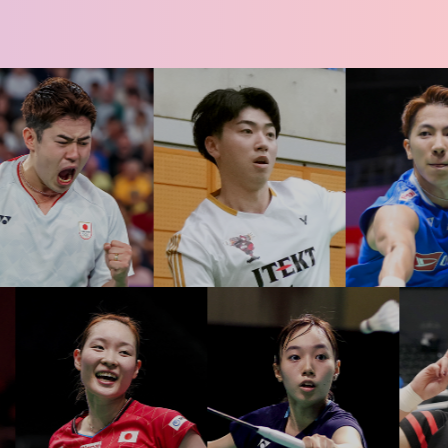
2026.06.24
【USオープン2026 Su
2026.06.23
【USオープン2026 Su
2026.06.21
【全日本実業団2026・決
2026.06.20
【全日本実業団2026・準
2026.06.14
【オーストラリアオープン2
2026.06.13
【オーストラリアオープン2
2026.06.12
【オーストラリアオープン2
2026.06.11
【オーストラリアオープン2
2026.06.10
【オーストラリアオープン20
2026.06.09
【オーストラリアオープン2
2026.06.07
【インドネシアオープン20