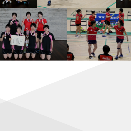
：明地はベスト4
決勝進出！
る！ 日本勢５組が準々決勝進出
勝