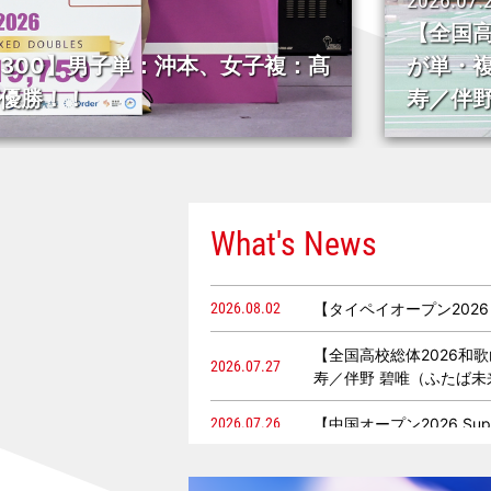
歌山・個人戦】男子：萩原 駿希（埼玉栄）
2
渡邉 柚乃（倉敷中央）、女子複：上野 優
来学園）が春夏連覇！
What's News
2026.08.02
【タイペイオープン2026
【全国高校総体2026和
2026.07.27
寿／伴野 碧唯（ふたば
2026.07.26
【中国オープン2026 S
2026.07.25
【中国オープン2026 S