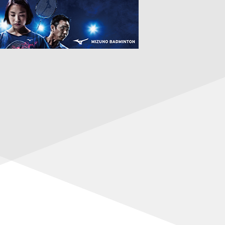
山口、女子複：福島／松本も準決勝進出
11でストップ
組が準々決勝進出
勢13組が2回戦進出
男子複：保木／小林が日本人対決で勝利！
上に勝利！ 日本勢15組が2回戦進出
奈良岡、奥原、渡辺／田口も2回戦進出