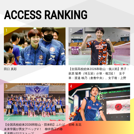
に勝利！ 日本勢5組が準決勝進出
ACCESS RANKING
2026.06.25
【USオープン2026 Super 300・2回戦】日本勢11組が準々決勝進出
2026.06.24
【USオープン2026 Super 300・1回戦2日目】日本勢14組が2回戦進出
2026.06.23
【USオープン2026 Super 300・予選／1回戦1日目】日本勢８組が勝利
2026.06.21
【全日本実業団2026・決勝】男子：トナミ運輸、女子：岐阜Bluvicが優
勝！！
田口 真彩
【全国高校総体2026和歌山・個人戦】男子：
2026.06.20
萩原 駿希（埼玉栄）が単・複2冠！ 女子
【全日本実業団2026・準々決勝／準決勝】男子：トナミ運輸と
単：渡邉 柚乃（倉敷中央）、女子複：上野
優寿／伴野 碧唯（ふたば未来学園）が春夏連
BIPROGY、女子：岐阜BluvicとBIPROGYが決勝進出！
覇！
2026.06.14
【オーストラリアオープン2026 Super 500・決勝】女子単：山口 茜が
優勝！！
2026.06.13
【オーストラリアオープン2026 Super 500・準決勝】山口が決勝進
出！ 奥原はベスト4
【全国高校総体2026和歌山・団体戦】ふたば
宮崎 友花
未来学園が男女アベックV！ 柳井商工の春
2026.06.12
夏連覇は11でストップ