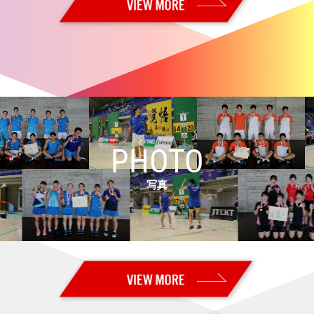
【カナダオープン2026 Super 300・準決勝】日本勢が5種目全てで決勝
進出！ 男子単・女子複は日本勢対決へ
2026.07.03
【カナダオープン2026 Super 300・準々決勝】後藤／吉田が格上に勝
利！ 沖本、鈴木／山北、古賀／齋藤が日本人対決を制す！
2026.07.02
【カナダオープン2026 Super 300・2回戦】日本勢13組が準々決勝進出
2026.07.01
【カナダオープン2026 Super 300・1回戦2日目】日本勢17組が2回戦進
出
PHOTO
2026.06.30
【カナダオープン2026 Super 300・予選／1回戦1日目】日本勢7組が2
回戦進出 男子単：秦野が本戦出場
写真
2026.06.28
【USオープン2026 Super 300・決勝】男子複：山下／岡村が海外ツ
アー初優勝！！ 女子複：髙橋／中出はツアー3連続優勝！！
2026.06.27
【USオープン2026 Super 300・準決勝】男子複：山下／岡村、女子
複：髙橋／中出が決勝進出！
2026.06.26
【USオープン2026 Super 300・準々決勝】女子複：髙橋／中出が格上