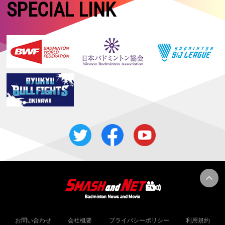
SPECIAL LINK
2026.05.27
【シンガポールオープン2026 Super 750・1回戦2日目】五十嵐／志
田、霜上／保原、渡辺／田口がランキング上位に勝利！
2026.05.26
【シンガポールオープン2026 Super 750・1回戦1日目】男子単：奈良岡
がランキング上位に勝利！
2026.05.24
【日本ランキングサーキット2026】高校2年の渡邉 柚乃が女子単優
勝！ 5種目いずれも初優勝
2026.05.24
【マレーシアマスターズ2026 Super 500・決勝】女子複：櫻本／廣田
は準優勝
2026.05.23
【マレーシアマスターズ2026 Super 500・準決勝】女子複：櫻本／廣
田が決勝進出！ 女子単：明地はベスト4
2026.05.22
【マレーシアマスターズ2026 Super 500・準々決勝】女子単：明地、
女子複：櫻本／廣田が準決勝進出！
2026.05.21
【マレーシアマスターズ2026 Super 500・2回戦】女子複：櫻本／廣田
が志田／五十嵐を破る！ 日本勢５組が準々決勝進出
お問い合わせ
会社概要
プライバシーポリシー
利用規約