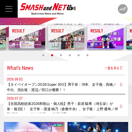
人戦】男子：萩原
駿希（埼玉栄）が
2026.08.02
2026.07.26
単・複2冠！ 女
【タイペイオープ
【中国オープン
2
団
子単：渡邉 柚乃
ン2026 Super
2026 Super
来
（倉敷中央）、女
300】男子単：沖
1000・決勝】女
2
ッ
子複：上野 優寿／
本、女子複：髙橋
子単：山口が優
工
伴野 碧唯（ふたば
／中出、混合複：
勝！！ 女子複：
で
未来学園）が春夏
渡辺／田口が優
福島／松本は準優
連覇！
勝！！
勝
What's News
一覧を見る
2026.08.02
【タイペイオープン2026 Super 300】男子単：沖本、女子複：髙橋／
中出、混合複：渡辺／田口が優勝！！
2026.07.27
【全国高校総体2026和歌山・個人戦】男子：萩原 駿希（埼玉栄）が
単・複2冠！ 女子単：渡邉 柚乃（倉敷中央）、女子複：上野 優寿／伴
野 碧唯（ふたば未来学園）が春夏連覇！
2026.07.26
【中国オープン2026 Super 1000・決勝】女子単：山口が優勝！！ 女