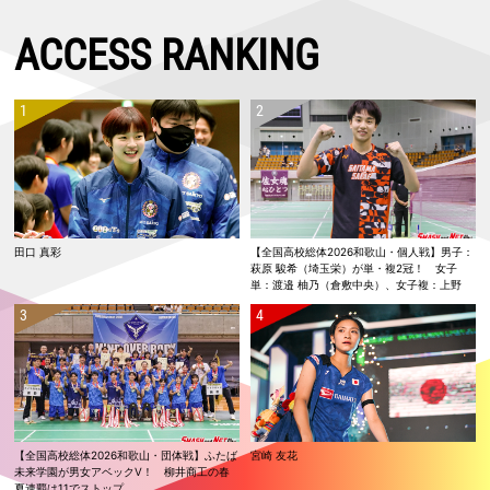
に勝利！ 日本勢5組が準決勝進出
ACCESS RANKING
2026.06.25
【USオープン2026 Super 300・2回戦】日本勢11組が準々決勝進出
2026.06.24
【USオープン2026 Super 300・1回戦2日目】日本勢14組が2回戦進出
2026.06.23
【USオープン2026 Super 300・予選／1回戦1日目】日本勢８組が勝利
2026.06.21
【全日本実業団2026・決勝】男子：トナミ運輸、女子：岐阜Bluvicが優
勝！！
田口 真彩
【全国高校総体2026和歌山・個人戦】男子：
2026.06.20
萩原 駿希（埼玉栄）が単・複2冠！ 女子
【全日本実業団2026・準々決勝／準決勝】男子：トナミ運輸と
単：渡邉 柚乃（倉敷中央）、女子複：上野
優寿／伴野 碧唯（ふたば未来学園）が春夏連
BIPROGY、女子：岐阜BluvicとBIPROGYが決勝進出！
覇！
2026.06.14
【オーストラリアオープン2026 Super 500・決勝】女子単：山口 茜が
優勝！！
2026.06.13
【オーストラリアオープン2026 Super 500・準決勝】山口が決勝進
出！ 奥原はベスト4
【全国高校総体2026和歌山・団体戦】ふたば
宮崎 友花
未来学園が男女アベックV！ 柳井商工の春
2026.06.12
夏連覇は11でストップ