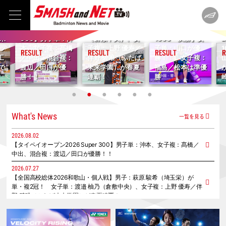
人戦】男子：萩原
駿希（埼玉栄）が
2026.08.02
2026.07.26
単・複2冠！ 女
【タイペイオープ
【中国オープン
2
団
子単：渡邉 柚乃
ン2026 Super
2026 Super
来
（倉敷中央）、女
300】男子単：沖
1000・決勝】女
2
ッ
子複：上野 優寿／
本、女子複：髙橋
子単：山口が優
工
伴野 碧唯（ふたば
／中出、混合複：
勝！！ 女子複：
で
未来学園）が春夏
渡辺／田口が優
福島／松本は準優
連覇！
勝！！
勝
What's News
一覧を見る
2026.08.02
【タイペイオープン2026 Super 300】男子単：沖本、女子複：髙橋／
中出、混合複：渡辺／田口が優勝！！
2026.07.27
【全国高校総体2026和歌山・個人戦】男子：萩原 駿希（埼玉栄）が
単・複2冠！ 女子単：渡邉 柚乃（倉敷中央）、女子複：上野 優寿／伴
野 碧唯（ふたば未来学園）が春夏連覇！
2026.07.26
【中国オープン2026 Super 1000・決勝】女子単：山口が優勝！！ 女