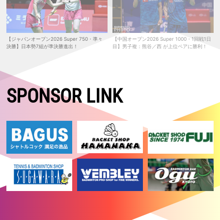
【インドネシアオープン2026 Super 1000・2回戦】男子単：田中が世
界ランク1位に勝利！！
2026.06.03
【インドネシアオープン2026 Super 1000・1回戦2日目】日本勢12組が
【ジャパンオープン2026 Super 750・準々
【中国オープン2026 Super 1000・1回戦1日
決勝】日本勢7組が準決勝進出！
目】男子複：熊谷／西 が上位ペアに勝利！
2回戦進出
2026.06.02
【インドネシアオープン2026 Super 1000・1回戦1日目】日本勢の女子
複3組いずれも勝利 女子単：仁平は明地に勝利
SPONSOR LINK
2026.05.31
【シンガポールオープン2026 Super 750・決勝】女子単：山口、混合
複：霜上／保原ともに準優勝
2026.05.30
【シンガポールオープン2026 Super 750・準決勝】女子単：山口、混合
複：霜上／保原が決勝進出！
2026.05.29
【シンガポールオープン2026 Super 750・準々決勝】混合複：霜上／保
原の快進撃止まらず！ 日本勢4組が準決勝進出
2026.05.28
【シンガポールオープン2026 Super 750・2回戦】日本勢9組が準々決
勝進出