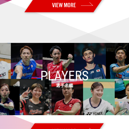
邉いずれも準優勝
2026.07.18
【ジャパンオープン2026 Super 750・準決勝】女子単：山口、男子単：
渡邉が決勝進出！
2026.07.17
【ジャパンオープン2026 Super 750・準々決勝】日本勢7組が準決勝進
出！
2026.07.16
【ジャパンオープン2026 Super 750・2回戦】女子複：鈴木／山北、混
合複：古賀／齋藤、男子複：保木／小林が日本人対決で勝利！
2026.07.15
PLAYERS
【ジャパンオープン2026 Super 750・1回戦2日目】男子単：田中、男
子複：川邊／松川が格上に勝利！ 日本勢15組が2回戦進出
選手名鑑
2026.07.14
【ジャパンオープン2026 Super 750・1回戦1日目】古賀／齋藤がランキ
ング上位に勝利！ 奈良岡、奥原、渡辺／田口も2回戦進出
2026.07.05
【カナダオープン2026 Super 300・決勝】日本勢が5種目制覇！！ 沖
本はSuper 300大会 初制覇！
2026.07.04