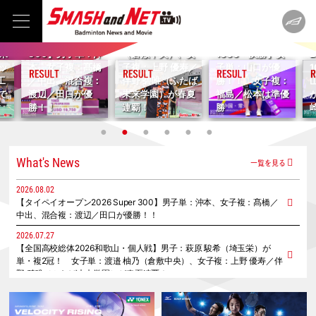
人戦】男子：萩原
駿希（埼玉栄）が
2026.08.02
2026.07.26
単・複2冠！ 女
【タイペイオープ
【中国オープン
2
団
子単：渡邉 柚乃
ン2026 Super
2026 Super
来
（倉敷中央）、女
300】男子単：沖
1000・決勝】女
2
ッ
子複：上野 優寿／
本、女子複：髙橋
子単：山口が優
工
伴野 碧唯（ふたば
／中出、混合複：
勝！！ 女子複：
で
未来学園）が春夏
渡辺／田口が優
福島／松本は準優
連覇！
勝！！
勝
What's News
一覧を見る
2026.08.02
【タイペイオープン2026 Super 300】男子単：沖本、女子複：髙橋／
中出、混合複：渡辺／田口が優勝！！
2026.07.27
【全国高校総体2026和歌山・個人戦】男子：萩原 駿希（埼玉栄）が
単・複2冠！ 女子単：渡邉 柚乃（倉敷中央）、女子複：上野 優寿／伴
野 碧唯（ふたば未来学園）が春夏連覇！
2026.07.26
【中国オープン2026 Super 1000・決勝】女子単：山口が優勝！！ 女