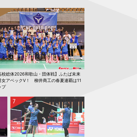
利！
高校総体2026和歌山・団体戦】ふたば未来
男女アベックV！ 柳井商工の春夏連覇は11
ップ
選手・早川賢一さんが来場、ファンと交流