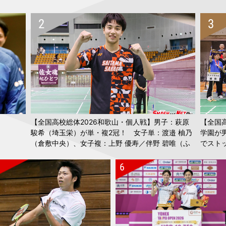
uper 500・準々決勝】日本勢4組が準決勝進出！
uper 500・2回戦】女子複：鈴木／山北、混合複：霜上／保原が難敵に勝
per 500・1回戦2日目】日本勢14組が2回戦進出
uper 500・予選／1回戦1日目】女子複：櫻本／廣田、予選で辛勝
26】男子：日本体育大学、女子：筑波大学が優勝！！
26・準決勝】日本女子、中国に0−3で敗退しベスト４
【全国高校総体2026和歌山・個人戦】男子：萩原
【全国
26・準々決勝】日本男子、フランスに0−3で敗退
駿希（埼玉栄）が単・複2冠！ 女子単：渡邉 柚乃
学園が
（倉敷中央）、女子複：上野 優寿／伴野 碧唯（ふ
でスト
26・準々決勝】日本女子、タイに3−1で勝利して準決勝進出！
たば未来学園）が春夏連覇！
 ジャパン2026】各種目の優勝者〜3位が決まり閉幕
 ジャパン2026】各国のバド愛好者がプレー 12日には松友美佐紀