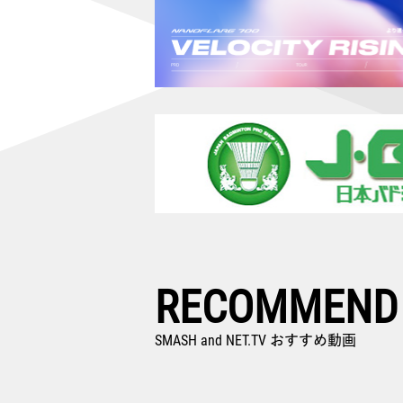
2026.07.24
【中国オープン2026 
2026.07.24
【全国高校総体2026和
2026.07.23
【中国オープン2026 S
2026.07.22
【中国オープン2026 S
2026.07.21
【中国オープン2026 Su
2026.07.19
【ジャパンオープン2026
2026.07.18
【ジャパンオープン2026
2026.07.17
【ジャパンオープン2026
RECOMMEND
2026.07.16
【ジャパンオープン202
SMASH and NET.TV おすすめ動画
2026.07.15
【ジャパンオープン2026
2026.07.14
【ジャパンオープン2026