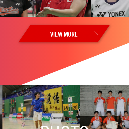
26 Super 1000・準決勝】女子単：山口、女子複：福島／松本が決
26 Super 1000・準々決勝】保原／廣上が世界ランク2位を下す！
26 Super 1000・2回戦】男子単：田中が世界ランク1位に勝利！！
6 Super 1000・1回戦2日目】日本勢12組が2回戦進出
26 Super 1000・1回戦1日目】日本勢の女子複3組いずれも勝利 
26 Super 750・決勝】女子単：山口、混合複：霜上／保原ともに準
26 Super 750・準決勝】女子単：山口、混合複：霜上／保原が決勝
26 Super 750・準々決勝】混合複：霜上／保原の快進撃止まらず
26 Super 750・2回戦】日本勢9組が準々決勝進出
26 Super 750・1回戦2日目】五十嵐／志田、霜上／保原、渡辺／
26 Super 750・1回戦1日目】男子単：奈良岡がランキング上位に勝