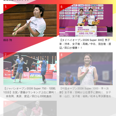
【オーストラリアオープン2026 Super 500・準決勝】山口が決勝進
出！ 奥原はベスト4
2026.06.12
【オーストラリアオープン2026 Super 500・準々決勝】山口、奥原が
準決勝進出
2026.06.11
【オーストラリアオープン2026 Super 500・2回戦】日本勢３組が準々
決勝進出
銭谷 翔
【タイペイオープン2026 Super 300】男子
単：沖本、女子複：髙橋／中出、混合複：渡
2026.06.10
辺／田口が優勝！！
【オーストラリアオープン2026 Super 500・1回戦2日目】日本勢5組が
2回戦進出
2026.06.09
【オーストラリアオープン2026 Super 500・予選／1回戦1日目】男子
単：小川 翔悟、武井 凛生 ともに本戦出場ならず
2026.06.07
【インドネシアオープン2026 Super 1000・決勝】フクマツ優勝！！
【ジャパンオープン2026 Super 750・1回戦
【中国オープン2026 Super 1000・準々決
山口は準優勝
1日目】古賀／齋藤がランキング上位に勝利！
勝】女子単：宮崎が上位選手に勝利！ 女子
奈良岡、奥原、渡辺／田口も2回戦進出
単：山口、女子複：福島／松本も準決勝進出
2026.06.06
【インドネシアオープン2026 Super 1000・準決勝】女子単：山口、女
子複：福島／松本が決勝進出！
2026.06.05