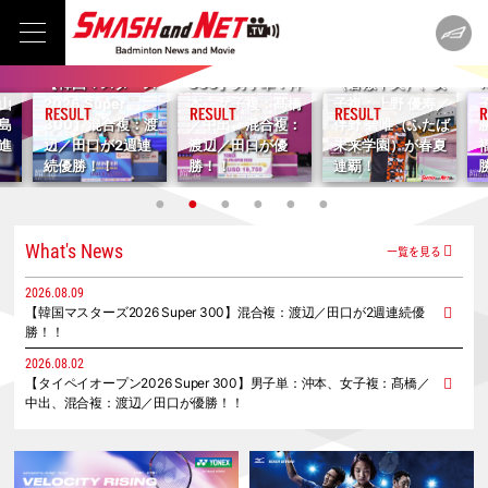
人戦】男子：萩原
駿希（埼玉栄）が
2026.08.02
2
単・複2冠！ 女
【タイペイオープ
子単：渡邉 柚乃
崎
ン2026 Super
2
2026.08.09
（倉敷中央）、女
【韓国マスターズ
300】男子単：沖
子複：上野 優寿／
山
2026 Super
本、女子複：髙橋
伴野 碧唯（ふたば
島
300】混合複：渡
／中出、混合複：
未来学園）が春夏
進
辺／田口が2週連
渡辺／田口が優
連覇！
続優勝！！
勝！！
What's News
一覧を見る
2026.08.09
【韓国マスターズ2026 Super 300】混合複：渡辺／田口が2週連続優
勝！！
2026.08.02
【タイペイオープン2026 Super 300】男子単：沖本、女子複：髙橋／
中出、混合複：渡辺／田口が優勝！！
2026.07.27
【全国高校総体2026和歌山・個人戦】男子：萩原 駿希（埼玉栄）が
単・複2冠！ 女子単：渡邉 柚乃（倉敷中央）、女子複：上野 優寿／伴