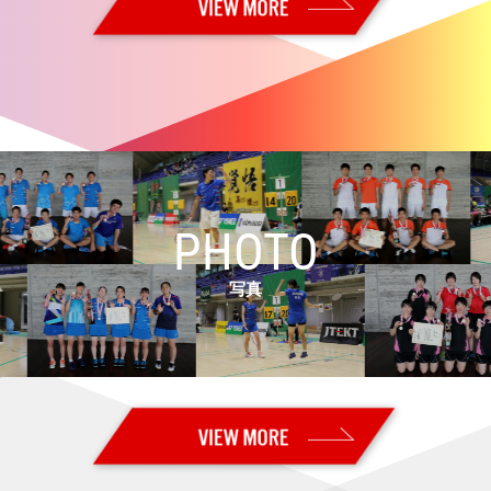
【カナダオープン2026 Super 300・決勝】日本勢が5種目制覇！！ 沖
本はSuper 300大会 初制覇！
2026.07.04
【カナダオープン2026 Super 300・準決勝】日本勢が5種目全てで決勝
進出！ 男子単・女子複は日本勢対決へ
2026.07.03
【カナダオープン2026 Super 300・準々決勝】後藤／吉田が格上に勝
利！ 沖本、鈴木／山北、古賀／齋藤が日本人対決を制す！
2026.07.02
【カナダオープン2026 Super 300・2回戦】日本勢13組が準々決勝進出
PHOTO
2026.07.01
【カナダオープン2026 Super 300・1回戦2日目】日本勢17組が2回戦進
出
写真
2026.06.30
【カナダオープン2026 Super 300・予選／1回戦1日目】日本勢7組が2
回戦進出 男子単：秦野が本戦出場
2026.06.28
【USオープン2026 Super 300・決勝】男子複：山下／岡村が海外ツ
アー初優勝！！ 女子複：髙橋／中出はツアー3連続優勝！！
2026.06.27
【USオープン2026 Super 300・準決勝】男子複：山下／岡村、女子