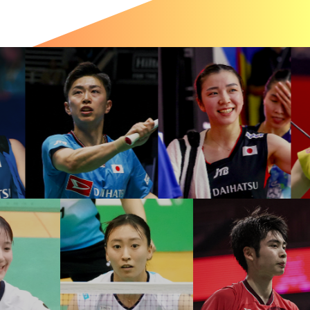
IPROGYが決勝進出！
生 ともに本戦出場ならず