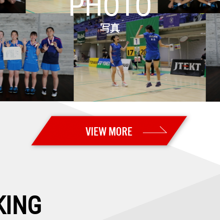
PHOTO
ト2026】高校2年の渡邉 柚乃が女子単優勝！ 5種目いずれも初優勝
写真
26 Super 500・決勝】女子複：櫻本／廣田は準優勝
26 Super 500・準決勝】女子複：櫻本／廣田が決勝進出！ 女子単
26 Super 500・準々決勝】女子単：明地、女子複：櫻本／廣田が準
026 Super 500・2回戦】女子複：櫻本／廣田が志田／五十嵐を破
6 Super 500・1回戦2日目】日本勢9組が2回戦進出
26 Super 500・予選／1回戦1日目】日本勢3組がいずれも勝利
uper 500・決勝】女子単：山口が優勝！！ 女子複：中西／岩永は準優
uper 100】女子複：髙橋／中出が優勝！！
KING
uper 500・準決勝】女子複：中西／岩永、女子単：山口が決勝進出！