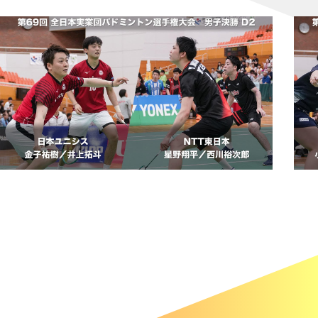
制覇！
複は日本勢対決へ
北、古賀／齋藤が日本人対決を制す！
野が本戦出場
複：髙橋／中出はツアー3連続優勝！！
！
準決勝進出