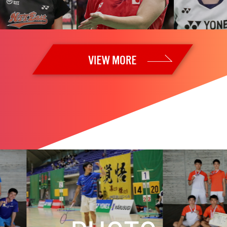
26 Super 1000・準決勝】女子単：山口、女子複：福島／松本が決
26 Super 1000・準々決勝】保原／廣上が世界ランク2位を下す！
26 Super 1000・2回戦】男子単：田中が世界ランク1位に勝利！！
6 Super 1000・1回戦2日目】日本勢12組が2回戦進出
26 Super 1000・1回戦1日目】日本勢の女子複3組いずれも勝利 
26 Super 750・決勝】女子単：山口、混合複：霜上／保原ともに準
26 Super 750・準決勝】女子単：山口、混合複：霜上／保原が決勝
26 Super 750・準々決勝】混合複：霜上／保原の快進撃止まらず
26 Super 750・2回戦】日本勢9組が準々決勝進出
26 Super 750・1回戦2日目】五十嵐／志田、霜上／保原、渡辺／
26 Super 750・1回戦1日目】男子単：奈良岡がランキング上位に勝