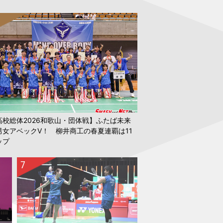
利！
高校総体2026和歌山・団体戦】ふたば未来
男女アベックV！ 柳井商工の春夏連覇は11
ップ
選手・早川賢一さんが来場、ファンと交流