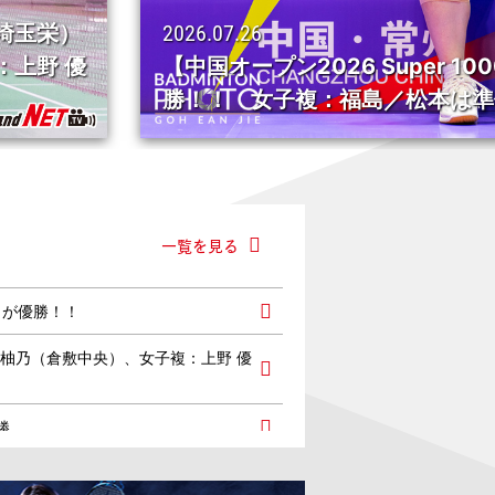
Super 1000・決勝】女子単：山口が優
島／松本は準優勝
一覧を見る
口が優勝！！
 柚乃（倉敷中央）、女子複：上野 優
勝