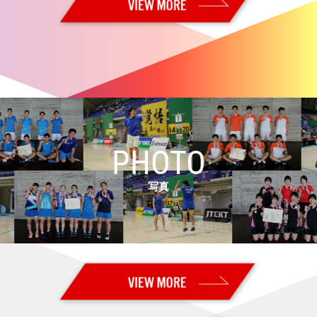
【カナダオープン2026 Super 300・準決勝】日本勢が5種目全てで決勝
進出！ 男子単・女子複は日本勢対決へ
2026.07.03
【カナダオープン2026 Super 300・準々決勝】後藤／吉田が格上に勝
利！ 沖本、鈴木／山北、古賀／齋藤が日本人対決を制す！
2026.07.02
【カナダオープン2026 Super 300・2回戦】日本勢13組が準々決勝進出
2026.07.01
【カナダオープン2026 Super 300・1回戦2日目】日本勢17組が2回戦進
出
PHOTO
2026.06.30
【カナダオープン2026 Super 300・予選／1回戦1日目】日本勢7組が2
回戦進出 男子単：秦野が本戦出場
写真
2026.06.28
【USオープン2026 Super 300・決勝】男子複：山下／岡村が海外ツ
アー初優勝！！ 女子複：髙橋／中出はツアー3連続優勝！！
2026.06.27
【USオープン2026 Super 300・準決勝】男子複：山下／岡村、女子
複：髙橋／中出が決勝進出！
2026.06.26
【USオープン2026 Super 300・準々決勝】女子複：髙橋／中出が格上