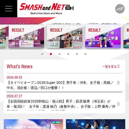
人戦】男子：萩原
駿希（埼玉栄）が
2026.08.02
2026.07.26
単・複2冠！ 女
【タイペイオープ
【中国オープン
2
団
子単：渡邉 柚乃
ン2026 Super
2026 Super
来
（倉敷中央）、女
300】男子単：沖
1000・決勝】女
2
ッ
子複：上野 優寿／
本、女子複：髙橋
子単：山口が優
工
伴野 碧唯（ふたば
／中出、混合複：
勝！！ 女子複：
で
未来学園）が春夏
渡辺／田口が優
福島／松本は準優
連覇！
勝！！
勝
What's News
一覧を見る
2026.08.02
【タイペイオープン2026 Super 300】男子単：沖本、女子複：髙橋／
中出、混合複：渡辺／田口が優勝！！
2026.07.27
【全国高校総体2026和歌山・個人戦】男子：萩原 駿希（埼玉栄）が
単・複2冠！ 女子単：渡邉 柚乃（倉敷中央）、女子複：上野 優寿／伴
野 碧唯（ふたば未来学園）が春夏連覇！
2026.07.26
【中国オープン2026 Super 1000・決勝】女子単：山口が優勝！！ 女