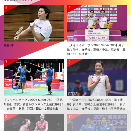
【オーストラリアオープン2026 Super 500・準々決勝】山口、奥原が
準決勝進出
2026.06.11
【オーストラリアオープン2026 Super 500・2回戦】日本勢３組が準々
決勝進出
2026.06.10
【オーストラリアオープン2026 Super 500・1回戦2日目】日本勢5組が
2回戦進出
銭谷 翔
【タイペイオープン2026 Super 300】男子
単：沖本、女子複：髙橋／中出、混合複：渡
2026.06.09
辺／田口が優勝！！
【オーストラリアオープン2026 Super 500・予選／1回戦1日目】男子
単：小川 翔悟、武井 凛生 ともに本戦出場ならず
2026.06.07
【インドネシアオープン2026 Super 1000・決勝】フクマツ優勝！！
山口は準優勝
2026.06.06
【インドネシアオープン2026 Super 1000・準決勝】女子単：山口、女
【ジャパンオープン2026 Super 750・1回戦
【中国オープン2026 Super 1000・準々決
子複：福島／松本が決勝進出！
1日目】古賀／齋藤がランキング上位に勝利！
勝】女子単：宮崎が上位選手に勝利！ 女子
奈良岡、奥原、渡辺／田口も2回戦進出
単：山口、女子複：福島／松本も準決勝進出
2026.06.05
【インドネシアオープン2026 Super 1000・準々決勝】保原／廣上が世
界ランク2位を下す！ 山口、福島／松本も準決勝進出
2026.06.04