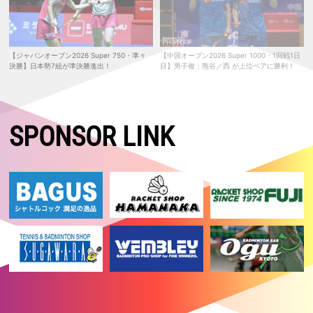
【インドネシアオープン2026 Super 1000・2回戦】男子単：田中が世
界ランク1位に勝利！！
2026.06.03
【インドネシアオープン2026 Super 1000・1回戦2日目】日本勢12組が
【ジャパンオープン2026 Super 750・準々
【中国オープン2026 Super 1000・1回戦1日
決勝】日本勢7組が準決勝進出！
目】男子複：熊谷／西 が上位ペアに勝利！
2回戦進出
2026.06.02
【インドネシアオープン2026 Super 1000・1回戦1日目】日本勢の女子
複3組いずれも勝利 女子単：仁平は明地に勝利
SPONSOR LINK
2026.05.31
【シンガポールオープン2026 Super 750・決勝】女子単：山口、混合
複：霜上／保原ともに準優勝
2026.05.30
【シンガポールオープン2026 Super 750・準決勝】女子単：山口、混合
複：霜上／保原が決勝進出！
2026.05.29
【シンガポールオープン2026 Super 750・準々決勝】混合複：霜上／保
原の快進撃止まらず！ 日本勢4組が準決勝進出
2026.05.28
【シンガポールオープン2026 Super 750・2回戦】日本勢9組が準々決
勝進出