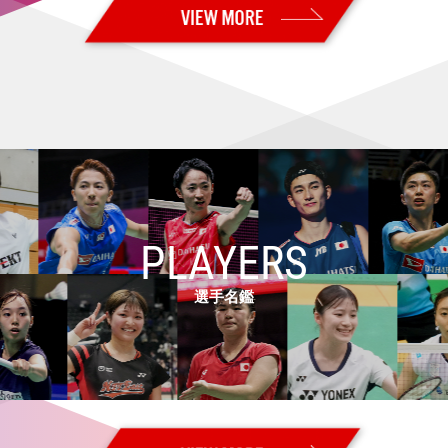
邉いずれも準優勝
2026.07.18
【ジャパンオープン2026 Super 750・準決勝】女子単：山口、男子単：
渡邉が決勝進出！
2026.07.17
【ジャパンオープン2026 Super 750・準々決勝】日本勢7組が準決勝進
出！
2026.07.16
【ジャパンオープン2026 Super 750・2回戦】女子複：鈴木／山北、混
合複：古賀／齋藤、男子複：保木／小林が日本人対決で勝利！
2026.07.15
PLAYERS
【ジャパンオープン2026 Super 750・1回戦2日目】男子単：田中、男
子複：川邊／松川が格上に勝利！ 日本勢15組が2回戦進出
選手名鑑
2026.07.14
【ジャパンオープン2026 Super 750・1回戦1日目】古賀／齋藤がランキ
ング上位に勝利！ 奈良岡、奥原、渡辺／田口も2回戦進出
2026.07.05
【カナダオープン2026 Super 300・決勝】日本勢が5種目制覇！！ 沖
本はSuper 300大会 初制覇！
2026.07.04