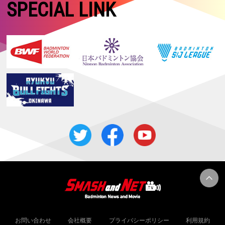
SPECIAL LINK
2026.05.27
【シンガポールオープン2026 Super 750・1回戦2日目】五十嵐／志
田、霜上／保原、渡辺／田口がランキング上位に勝利！
2026.05.26
【シンガポールオープン2026 Super 750・1回戦1日目】男子単：奈良岡
がランキング上位に勝利！
2026.05.24
【日本ランキングサーキット2026】高校2年の渡邉 柚乃が女子単優
勝！ 5種目いずれも初優勝
2026.05.24
【マレーシアマスターズ2026 Super 500・決勝】女子複：櫻本／廣田
は準優勝
2026.05.23
【マレーシアマスターズ2026 Super 500・準決勝】女子複：櫻本／廣
田が決勝進出！ 女子単：明地はベスト4
2026.05.22
【マレーシアマスターズ2026 Super 500・準々決勝】女子単：明地、
女子複：櫻本／廣田が準決勝進出！
2026.05.21
【マレーシアマスターズ2026 Super 500・2回戦】女子複：櫻本／廣田
が志田／五十嵐を破る！ 日本勢５組が準々決勝進出
お問い合わせ
会社概要
プライバシーポリシー
利用規約