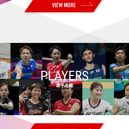
邉いずれも準優勝
2026.07.18
【ジャパンオープン2026 Super 750・準決勝】女子単：山口、男子単：
渡邉が決勝進出！
2026.07.17
【ジャパンオープン2026 Super 750・準々決勝】日本勢7組が準決勝進
出！
2026.07.16
【ジャパンオープン2026 Super 750・2回戦】女子複：鈴木／山北、混
合複：古賀／齋藤、男子複：保木／小林が日本人対決で勝利！
2026.07.15
PLAYERS
【ジャパンオープン2026 Super 750・1回戦2日目】男子単：田中、男
子複：川邊／松川が格上に勝利！ 日本勢15組が2回戦進出
選手名鑑
2026.07.14
【ジャパンオープン2026 Super 750・1回戦1日目】古賀／齋藤がランキ
ング上位に勝利！ 奈良岡、奥原、渡辺／田口も2回戦進出
2026.07.05
【カナダオープン2026 Super 300・決勝】日本勢が5種目制覇！！ 沖
本はSuper 300大会 初制覇！
2026.07.04