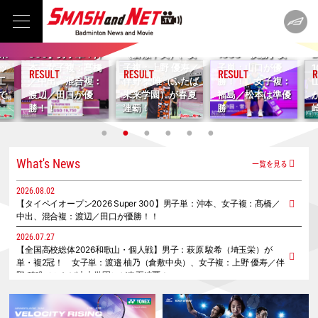
人戦】男子：萩原
駿希（埼玉栄）が
2026.08.02
2026.07.26
単・複2冠！ 女
【タイペイオープ
【中国オープン
2
団
子単：渡邉 柚乃
ン2026 Super
2026 Super
来
（倉敷中央）、女
300】男子単：沖
1000・決勝】女
2
ッ
子複：上野 優寿／
本、女子複：髙橋
子単：山口が優
工
伴野 碧唯（ふたば
／中出、混合複：
勝！！ 女子複：
で
未来学園）が春夏
渡辺／田口が優
福島／松本は準優
連覇！
勝！！
勝
What's News
一覧を見る
2026.08.02
【タイペイオープン2026 Super 300】男子単：沖本、女子複：髙橋／
中出、混合複：渡辺／田口が優勝！！
2026.07.27
【全国高校総体2026和歌山・個人戦】男子：萩原 駿希（埼玉栄）が
単・複2冠！ 女子単：渡邉 柚乃（倉敷中央）、女子複：上野 優寿／伴
野 碧唯（ふたば未来学園）が春夏連覇！
2026.07.26
【中国オープン2026 Super 1000・決勝】女子単：山口が優勝！！ 女