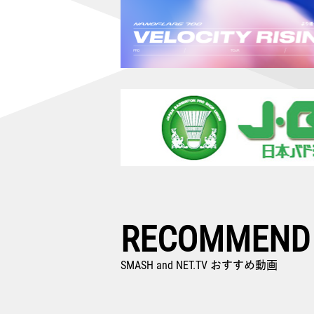
2026.07.24
【中国オープン2026 
2026.07.24
【全国高校総体2026和
2026.07.23
【中国オープン2026 S
2026.07.22
【中国オープン2026 S
2026.07.21
【中国オープン2026 Su
2026.07.19
【ジャパンオープン2026
2026.07.18
【ジャパンオープン2026
2026.07.17
【ジャパンオープン2026
RECOMMEND
2026.07.16
【ジャパンオープン202
SMASH and NET.TV おすすめ動画
2026.07.15
【ジャパンオープン2026
2026.07.14
【ジャパンオープン2026