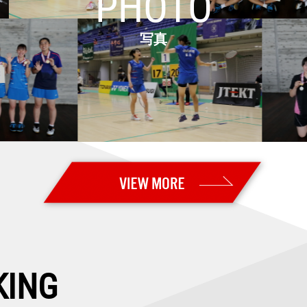
PHOTO
ト2026】高校2年の渡邉 柚乃が女子単優勝！ 5種目いずれも初優勝
写真
26 Super 500・決勝】女子複：櫻本／廣田は準優勝
26 Super 500・準決勝】女子複：櫻本／廣田が決勝進出！ 女子単
26 Super 500・準々決勝】女子単：明地、女子複：櫻本／廣田が準
026 Super 500・2回戦】女子複：櫻本／廣田が志田／五十嵐を破
6 Super 500・1回戦2日目】日本勢9組が2回戦進出
26 Super 500・予選／1回戦1日目】日本勢3組がいずれも勝利
uper 500・決勝】女子単：山口が優勝！！ 女子複：中西／岩永は準優
uper 100】女子複：髙橋／中出が優勝！！
KING
uper 500・準決勝】女子複：中西／岩永、女子単：山口が決勝進出！