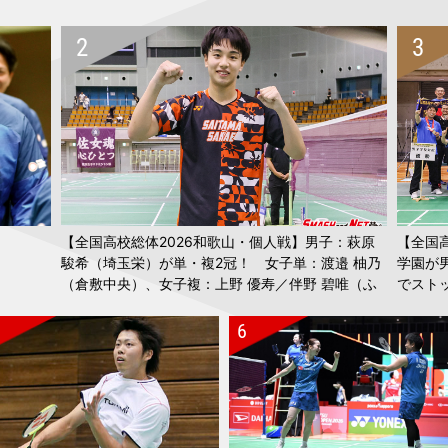
uper 500・準々決勝】日本勢4組が準決勝進出！
uper 500・2回戦】女子複：鈴木／山北、混合複：霜上／保原が難敵に勝
per 500・1回戦2日目】日本勢14組が2回戦進出
uper 500・予選／1回戦1日目】女子複：櫻本／廣田、予選で辛勝
26】男子：日本体育大学、女子：筑波大学が優勝！！
26・準決勝】日本女子、中国に0−3で敗退しベスト４
【全国高校総体2026和歌山・個人戦】男子：萩原
【全国
26・準々決勝】日本男子、フランスに0−3で敗退
駿希（埼玉栄）が単・複2冠！ 女子単：渡邉 柚乃
学園が
（倉敷中央）、女子複：上野 優寿／伴野 碧唯（ふ
でスト
26・準々決勝】日本女子、タイに3−1で勝利して準決勝進出！
たば未来学園）が春夏連覇！
 ジャパン2026】各種目の優勝者〜3位が決まり閉幕
 ジャパン2026】各国のバド愛好者がプレー 12日には松友美佐紀