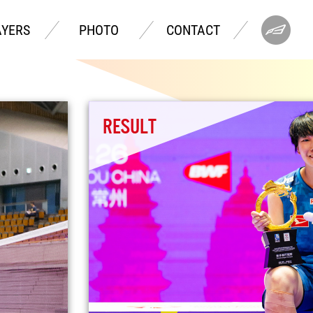
AYERS
PHOTO
CONTACT