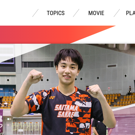
TOPICS
MOVIE
PL