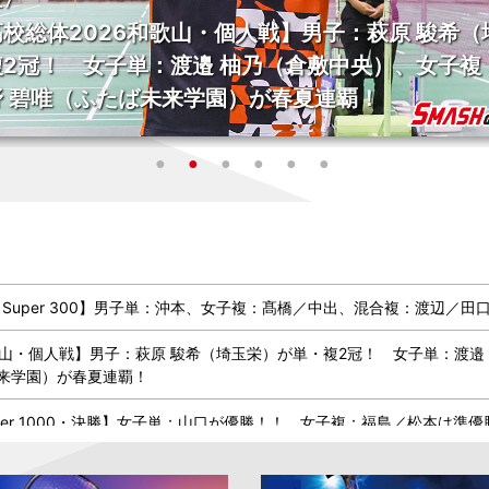
26
ープン2026 Super 1000・決勝】女子単：山口
 女子複：福島／松本は準優勝
 Super 300】男子単：沖本、女子複：髙橋／中出、混合複：渡辺／田
歌山・個人戦】男子：萩原 駿希（埼玉栄）が単・複2冠！ 女子単：渡邉
未来学園）が春夏連覇！
uper 1000・決勝】女子単：山口が優勝！！ 女子複：福島／松本は準優
uper 1000・準決勝】山口、福島／松本が決勝進出！ 宮崎はベスト4