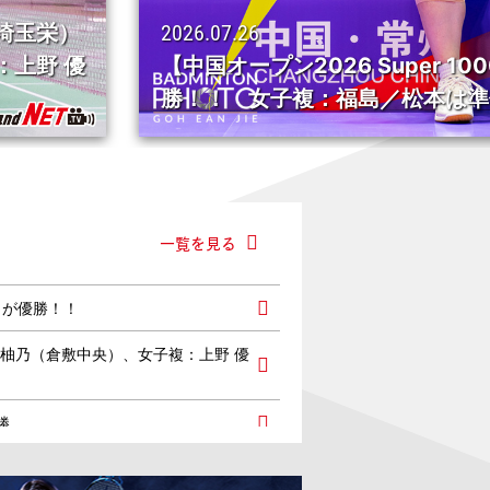
2026.07.25
が優
【中国オープン2026 Super 
勝進出！ 宮崎はベスト4
一覧を見る
口が優勝！！
 柚乃（倉敷中央）、女子複：上野 優
勝