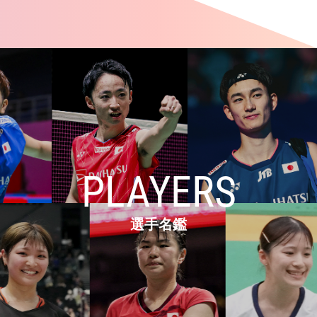
per 300・1回戦2日目】日本勢14組が2回戦進出
per 300・予選／1回戦1日目】日本勢８組が勝利
勝】男子：トナミ運輸、女子：岐阜Bluvicが優勝！！
々決勝／準決勝】男子：トナミ運輸とBIPROGY、女子：岐阜BluvicとB
026 Super 500・決勝】女子単：山口 茜が優勝！！
026 Super 500・準決勝】山口が決勝進出！ 奥原はベスト4
PLAYERS
026 Super 500・準々決勝】山口、奥原が準決勝進出
026 Super 500・2回戦】日本勢３組が準々決勝進出
選手名鑑
26 Super 500・1回戦2日目】日本勢5組が2回戦進出
026 Super 500・予選／1回戦1日目】男子単：小川 翔悟、武井 凛
26 Super 1000・決勝】フクマツ優勝！！ 山口は準優勝