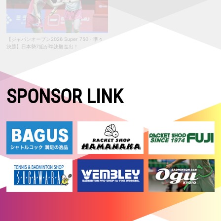
【インドネシアオープン2026 Super 1000・2回戦】男子単：田中が世
界ランク1位に勝利！！
2026.06.03
【インドネシアオープン2026 Super 1000・1回戦2日目】日本勢12組が
【ジャパンオープン2026 Super 750・準々
【中国オープン2026 Super 1000・1回戦1日
決勝】日本勢7組が準決勝進出！
目】男子複：熊谷／西 が上位ペアに勝利！
2回戦進出
2026.06.02
【インドネシアオープン2026 Super 1000・1回戦1日目】日本勢の女子
複3組いずれも勝利 女子単：仁平は明地に勝利
SPONSOR LINK
2026.05.31
【シンガポールオープン2026 Super 750・決勝】女子単：山口、混合
複：霜上／保原ともに準優勝
2026.05.30
【シンガポールオープン2026 Super 750・準決勝】女子単：山口、混合
複：霜上／保原が決勝進出！
2026.05.29
【シンガポールオープン2026 Super 750・準々決勝】混合複：霜上／保
原の快進撃止まらず！ 日本勢4組が準決勝進出
2026.05.28
【シンガポールオープン2026 Super 750・2回戦】日本勢9組が準々決
勝進出