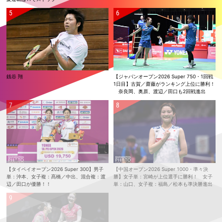
【オーストラリアオープン2026 Super 500・準々決勝】山口、奥原が
準決勝進出
2026.06.11
【オーストラリアオープン2026 Super 500・2回戦】日本勢３組が準々
決勝進出
2026.06.10
【オーストラリアオープン2026 Super 500・1回戦2日目】日本勢5組が
2回戦進出
銭谷 翔
【ジャパンオープン2026 Super 750・1回戦
1日目】古賀／齋藤がランキング上位に勝利！
2026.06.09
奈良岡、奥原、渡辺／田口も2回戦進出
【オーストラリアオープン2026 Super 500・予選／1回戦1日目】男子
単：小川 翔悟、武井 凛生 ともに本戦出場ならず
2026.06.07
【インドネシアオープン2026 Super 1000・決勝】フクマツ優勝！！
山口は準優勝
2026.06.06
【インドネシアオープン2026 Super 1000・準決勝】女子単：山口、女
【タイペイオープン2026 Super 300】男子
【中国オープン2026 Super 1000・準々決
子複：福島／松本が決勝進出！
単：沖本、女子複：髙橋／中出、混合複：渡
勝】女子単：宮崎が上位選手に勝利！ 女子
辺／田口が優勝！！
単：山口、女子複：福島／松本も準決勝進出
2026.06.05
【インドネシアオープン2026 Super 1000・準々決勝】保原／廣上が世
界ランク2位を下す！ 山口、福島／松本も準決勝進出
2026.06.04