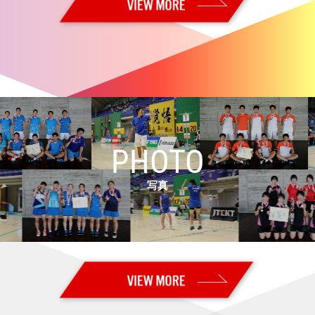
【カナダオープン2026 Super 300・準決勝】日本勢が5種目全てで決勝
進出！ 男子単・女子複は日本勢対決へ
2026.07.03
【カナダオープン2026 Super 300・準々決勝】後藤／吉田が格上に勝
利！ 沖本、鈴木／山北、古賀／齋藤が日本人対決を制す！
2026.07.02
【カナダオープン2026 Super 300・2回戦】日本勢13組が準々決勝進出
2026.07.01
【カナダオープン2026 Super 300・1回戦2日目】日本勢17組が2回戦進
出
PHOTO
2026.06.30
【カナダオープン2026 Super 300・予選／1回戦1日目】日本勢7組が2
回戦進出 男子単：秦野が本戦出場
写真
2026.06.28
【USオープン2026 Super 300・決勝】男子複：山下／岡村が海外ツ
アー初優勝！！ 女子複：髙橋／中出はツアー3連続優勝！！
2026.06.27
【USオープン2026 Super 300・準決勝】男子複：山下／岡村、女子
複：髙橋／中出が決勝進出！
2026.06.26
【USオープン2026 Super 300・準々決勝】女子複：髙橋／中出が格上