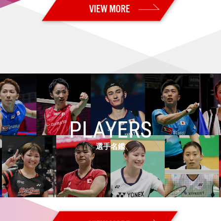
邉いずれも準優勝
2026.07.18
【ジャパンオープン2026 Super 750・準決勝】女子単：山口、男子単：
渡邉が決勝進出！
2026.07.17
【ジャパンオープン2026 Super 750・準々決勝】日本勢7組が準決勝進
出！
2026.07.16
【ジャパンオープン2026 Super 750・2回戦】女子複：鈴木／山北、混
合複：古賀／齋藤、男子複：保木／小林が日本人対決で勝利！
2026.07.15
PLAYERS
【ジャパンオープン2026 Super 750・1回戦2日目】男子単：田中、男
子複：川邊／松川が格上に勝利！ 日本勢15組が2回戦進出
選手名鑑
2026.07.14
【ジャパンオープン2026 Super 750・1回戦1日目】古賀／齋藤がランキ
ング上位に勝利！ 奈良岡、奥原、渡辺／田口も2回戦進出
2026.07.05
【カナダオープン2026 Super 300・決勝】日本勢が5種目制覇！！ 沖
本はSuper 300大会 初制覇！
2026.07.04