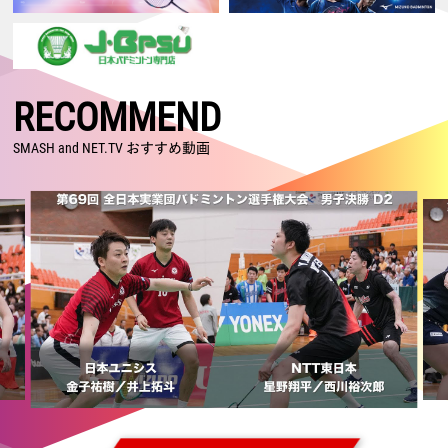
子複：福島／松本は準優勝
2026.07.25
【中国オープン2026 Super 1000・準決勝】山口、福島／松本が決勝進
出！ 宮崎はベスト4
2026.07.24
RECOMMEND
【中国オープン2026 Super 1000・準々決勝】女子単：宮崎が上位選手
に勝利！ 女子単：山口、女子複：福島／松本も準決勝進出
SMASH and NET.TV おすすめ動画
2026.07.24
【全国高校総体2026和歌山・団体戦】ふたば未来学園が男女アベック
V！ 柳井商工の春夏連覇は11でストップ
2026.07.23
【中国オープン2026 Super 1000・2回戦】混合複：渡辺／田口が上位
ペアに勝利！ 日本勢6組が準々決勝進出
2026.07.22
【中国オープン2026 Super 1000・1回戦2日目】混合複：霜上／保原が
上位ペアに勝利！ 日本勢13組が2回戦進出
2026.07.21
【中国オープン2026 Super 1000・1回戦1日目】男子複：熊谷／西 が上
位ペアに勝利！
2026.07.19
【ジャパンオープン2026 Super 750・決勝】女子単：山口、男子単：渡