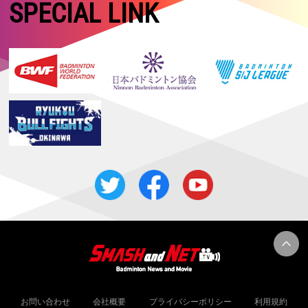
SPECIAL LINK
2026.05.27
【シンガポールオープン2026 Super 750・1回戦2日目】五十嵐／志
田、霜上／保原、渡辺／田口がランキング上位に勝利！
2026.05.26
【シンガポールオープン2026 Super 750・1回戦1日目】男子単：奈良岡
がランキング上位に勝利！
2026.05.24
【日本ランキングサーキット2026】高校2年の渡邉 柚乃が女子単優
勝！ 5種目いずれも初優勝
2026.05.24
【マレーシアマスターズ2026 Super 500・決勝】女子複：櫻本／廣田
は準優勝
2026.05.23
【マレーシアマスターズ2026 Super 500・準決勝】女子複：櫻本／廣
田が決勝進出！ 女子単：明地はベスト4
2026.05.22
【マレーシアマスターズ2026 Super 500・準々決勝】女子単：明地、
女子複：櫻本／廣田が準決勝進出！
2026.05.21
【マレーシアマスターズ2026 Super 500・2回戦】女子複：櫻本／廣田
が志田／五十嵐を破る！ 日本勢５組が準々決勝進出
お問い合わせ
会社概要
プライバシーポリシー
利用規約