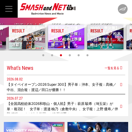
人戦】男子：萩原
駿希（埼玉栄）が
2
2026.07.26
単・複2冠！ 女
プ
【中国オープン
2026.07.25
子単：渡邉 柚乃
2026 Super
【中国オープン
（倉敷中央）、女
：沖
1000・決勝】女
2026 Super
子複：上野 優寿／
橋
子単：山口が優
1000・準決勝】
伴野 碧唯（ふたば
：
勝！！ 女子複：
山口、福島／松本
未来学園）が春夏
福島／松本は準優
が決勝進出！ 宮
連覇！
勝
崎はベスト4
What's News
一覧を見る
2026.08.02
【タイペイオープン2026 Super 300】男子単：沖本、女子複：髙橋／
中出、混合複：渡辺／田口が優勝！！
2026.07.27
【全国高校総体2026和歌山・個人戦】男子：萩原 駿希（埼玉栄）が
単・複2冠！ 女子単：渡邉 柚乃（倉敷中央）、女子複：上野 優寿／伴
野 碧唯（ふたば未来学園）が春夏連覇！
2026.07.26
【中国オープン2026 Super 1000・決勝】女子単：山口が優勝！！ 女