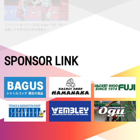
【インドネシアオープン2026 Super 1000・2回戦】男子単：田中が世
界ランク1位に勝利！！
2026.06.03
【インドネシアオープン2026 Super 1000・1回戦2日目】日本勢12組が
【ジャパンオープン2026 Super 750・準々
【中国オープン2026 Super 1000・1回戦1日
決勝】日本勢7組が準決勝進出！
目】男子複：熊谷／西 が上位ペアに勝利！
2回戦進出
2026.06.02
【インドネシアオープン2026 Super 1000・1回戦1日目】日本勢の女子
複3組いずれも勝利 女子単：仁平は明地に勝利
SPONSOR LINK
2026.05.31
【シンガポールオープン2026 Super 750・決勝】女子単：山口、混合
複：霜上／保原ともに準優勝
2026.05.30
【シンガポールオープン2026 Super 750・準決勝】女子単：山口、混合
複：霜上／保原が決勝進出！
2026.05.29
【シンガポールオープン2026 Super 750・準々決勝】混合複：霜上／保
原の快進撃止まらず！ 日本勢4組が準決勝進出
2026.05.28
【シンガポールオープン2026 Super 750・2回戦】日本勢9組が準々決
勝進出