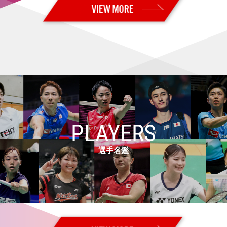
邉いずれも準優勝
2026.07.18
【ジャパンオープン2026 Super 750・準決勝】女子単：山口、男子単：
渡邉が決勝進出！
2026.07.17
【ジャパンオープン2026 Super 750・準々決勝】日本勢7組が準決勝進
出！
2026.07.16
【ジャパンオープン2026 Super 750・2回戦】女子複：鈴木／山北、混
合複：古賀／齋藤、男子複：保木／小林が日本人対決で勝利！
2026.07.15
PLAYERS
【ジャパンオープン2026 Super 750・1回戦2日目】男子単：田中、男
子複：川邊／松川が格上に勝利！ 日本勢15組が2回戦進出
選手名鑑
2026.07.14
【ジャパンオープン2026 Super 750・1回戦1日目】古賀／齋藤がランキ
ング上位に勝利！ 奈良岡、奥原、渡辺／田口も2回戦進出
2026.07.05
【カナダオープン2026 Super 300・決勝】日本勢が5種目制覇！！ 沖
本はSuper 300大会 初制覇！
2026.07.04