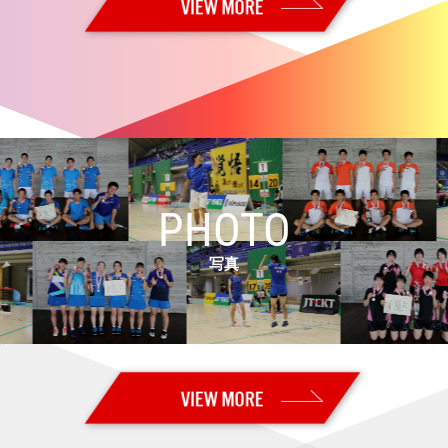
【カナダオープン2026 Super 300・準決勝】日本勢が5種目全てで決勝
進出！ 男子単・女子複は日本勢対決へ
2026.07.03
【カナダオープン2026 Super 300・準々決勝】後藤／吉田が格上に勝
利！ 沖本、鈴木／山北、古賀／齋藤が日本人対決を制す！
2026.07.02
【カナダオープン2026 Super 300・2回戦】日本勢13組が準々決勝進出
2026.07.01
【カナダオープン2026 Super 300・1回戦2日目】日本勢17組が2回戦進
出
PHOTO
2026.06.30
【カナダオープン2026 Super 300・予選／1回戦1日目】日本勢7組が2
回戦進出 男子単：秦野が本戦出場
写真
2026.06.28
【USオープン2026 Super 300・決勝】男子複：山下／岡村が海外ツ
アー初優勝！！ 女子複：髙橋／中出はツアー3連続優勝！！
2026.06.27
【USオープン2026 Super 300・準決勝】男子複：山下／岡村、女子
複：髙橋／中出が決勝進出！
2026.06.26
【USオープン2026 Super 300・準々決勝】女子複：髙橋／中出が格上