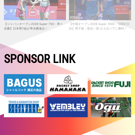
【インドネシアオープン2026 Super 1000・2回戦】男子単：田中が世
界ランク1位に勝利！！
2026.06.03
【インドネシアオープン2026 Super 1000・1回戦2日目】日本勢12組が
【ジャパンオープン2026 Super 750・準々
【中国オープン2026 Super 1000・1回戦1日
決勝】日本勢7組が準決勝進出！
目】男子複：熊谷／西 が上位ペアに勝利！
2回戦進出
2026.06.02
【インドネシアオープン2026 Super 1000・1回戦1日目】日本勢の女子
複3組いずれも勝利 女子単：仁平は明地に勝利
SPONSOR LINK
2026.05.31
【シンガポールオープン2026 Super 750・決勝】女子単：山口、混合
複：霜上／保原ともに準優勝
2026.05.30
【シンガポールオープン2026 Super 750・準決勝】女子単：山口、混合
複：霜上／保原が決勝進出！
2026.05.29
【シンガポールオープン2026 Super 750・準々決勝】混合複：霜上／保
原の快進撃止まらず！ 日本勢4組が準決勝進出
2026.05.28
【シンガポールオープン2026 Super 750・2回戦】日本勢9組が準々決
勝進出