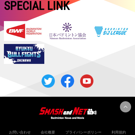
SPECIAL LINK
2026.05.27
【シンガポールオープン2026 Super 750・1回戦2日目】五十嵐／志
田、霜上／保原、渡辺／田口がランキング上位に勝利！
2026.05.26
【シンガポールオープン2026 Super 750・1回戦1日目】男子単：奈良岡
がランキング上位に勝利！
2026.05.24
【日本ランキングサーキット2026】高校2年の渡邉 柚乃が女子単優
勝！ 5種目いずれも初優勝
2026.05.24
【マレーシアマスターズ2026 Super 500・決勝】女子複：櫻本／廣田
は準優勝
2026.05.23
【マレーシアマスターズ2026 Super 500・準決勝】女子複：櫻本／廣
田が決勝進出！ 女子単：明地はベスト4
2026.05.22
【マレーシアマスターズ2026 Super 500・準々決勝】女子単：明地、
女子複：櫻本／廣田が準決勝進出！
2026.05.21
【マレーシアマスターズ2026 Super 500・2回戦】女子複：櫻本／廣田
が志田／五十嵐を破る！ 日本勢５組が準々決勝進出
お問い合わせ
会社概要
プライバシーポリシー
利用規約