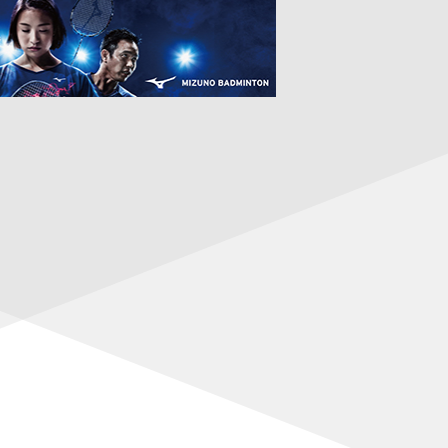
山口、女子複：福島／松本も準決勝進出
11でストップ
組が準々決勝進出
勢13組が2回戦進出
男子複：保木／小林が日本人対決で勝利！
上に勝利！ 日本勢15組が2回戦進出
奈良岡、奥原、渡辺／田口も2回戦進出