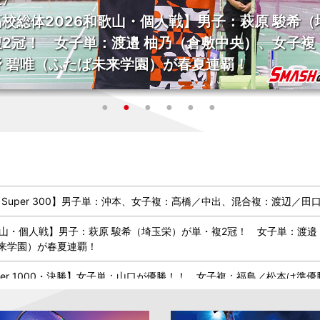
26
ープン2026 Super 1000・決勝】女子単：山口
 女子複：福島／松本は準優勝
 Super 300】男子単：沖本、女子複：髙橋／中出、混合複：渡辺／田
歌山・個人戦】男子：萩原 駿希（埼玉栄）が単・複2冠！ 女子単：渡邉
未来学園）が春夏連覇！
uper 1000・決勝】女子単：山口が優勝！！ 女子複：福島／松本は準優
uper 1000・準決勝】山口、福島／松本が決勝進出！ 宮崎はベスト4