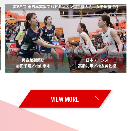
uper 300・決勝】日本勢が5種目制覇！！ 沖本はSuper 300大会 初
Super 300・準決勝】日本勢が5種目全てで決勝進出！ 男子単・女子
 Super 300・準々決勝】後藤／吉田が格上に勝利！ 沖本、鈴木／山
uper 300・2回戦】日本勢13組が準々決勝進出
uper 300・1回戦2日目】日本勢17組が2回戦進出
Super 300・予選／1回戦1日目】日本勢7組が2回戦進出 男子単：秦
uper 300・決勝】男子複：山下／岡村が海外ツアー初優勝！！ 女子
uper 300・準決勝】男子複：山下／岡村、女子複：髙橋／中出が決勝進出
uper 300・準々決勝】女子複：髙橋／中出が格上に勝利！ 日本勢5組が
per 300・2回戦】日本勢11組が準々決勝進出