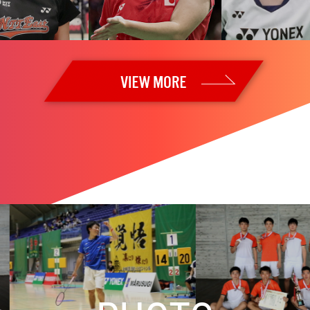
26 Super 1000・準決勝】女子単：山口、女子複：福島／松本が決
26 Super 1000・準々決勝】保原／廣上が世界ランク2位を下す！
26 Super 1000・2回戦】男子単：田中が世界ランク1位に勝利！！
6 Super 1000・1回戦2日目】日本勢12組が2回戦進出
26 Super 1000・1回戦1日目】日本勢の女子複3組いずれも勝利 
26 Super 750・決勝】女子単：山口、混合複：霜上／保原ともに準
26 Super 750・準決勝】女子単：山口、混合複：霜上／保原が決勝
26 Super 750・準々決勝】混合複：霜上／保原の快進撃止まらず
26 Super 750・2回戦】日本勢9組が準々決勝進出
26 Super 750・1回戦2日目】五十嵐／志田、霜上／保原、渡辺／
26 Super 750・1回戦1日目】男子単：奈良岡がランキング上位に勝