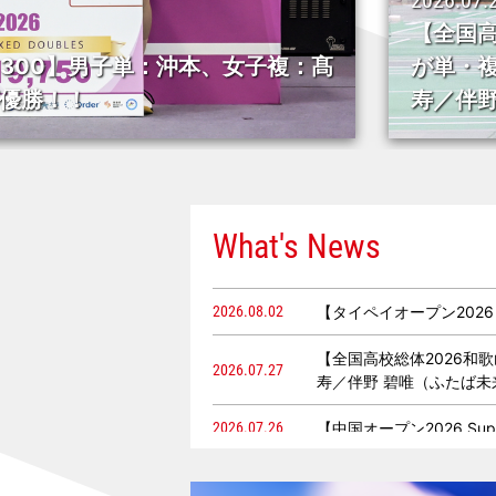
人戦】男子：萩原 駿希（埼玉栄）
2026.07.
柚乃（倉敷中央）、女子複：上野 優
【中国オ
）が春夏連覇！
勝！！
What's News
2026.08.02
【タイペイオープン2026
【全国高校総体2026和
2026.07.27
寿／伴野 碧唯（ふたば
2026.07.26
【中国オープン2026 S
2026.07.25
【中国オープン2026 S