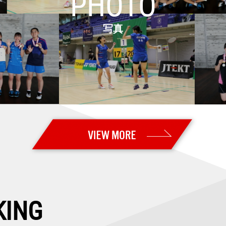
PHOTO
ト2026】高校2年の渡邉 柚乃が女子単優勝！ 5種目いずれも初優勝
写真
26 Super 500・決勝】女子複：櫻本／廣田は準優勝
26 Super 500・準決勝】女子複：櫻本／廣田が決勝進出！ 女子単
26 Super 500・準々決勝】女子単：明地、女子複：櫻本／廣田が準
026 Super 500・2回戦】女子複：櫻本／廣田が志田／五十嵐を破
6 Super 500・1回戦2日目】日本勢9組が2回戦進出
26 Super 500・予選／1回戦1日目】日本勢3組がいずれも勝利
uper 500・決勝】女子単：山口が優勝！！ 女子複：中西／岩永は準優
uper 100】女子複：髙橋／中出が優勝！！
KING
uper 500・準決勝】女子複：中西／岩永、女子単：山口が決勝進出！