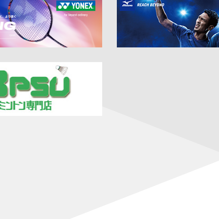
Super 1000・準々決勝】女子単：宮崎が上位選手に勝利！ 女子単：
歌山・団体戦】ふたば未来学園が男女アベックV！ 柳井商工の春夏連覇は
uper 1000・2回戦】混合複：渡辺／田口が上位ペアに勝利！ 日本勢6
uper 1000・1回戦2日目】混合複：霜上／保原が上位ペアに勝利！ 日本
per 1000・1回戦1日目】男子複：熊谷／西 が上位ペアに勝利！
 Super 750・決勝】女子単：山口、男子単：渡邉いずれも準優勝
 Super 750・準決勝】女子単：山口、男子単：渡邉が決勝進出！
 Super 750・準々決勝】日本勢7組が準決勝進出！
6 Super 750・2回戦】女子複：鈴木／山北、混合複：古賀／齋藤、
 Super 750・1回戦2日目】男子単：田中、男子複：川邊／松川が格
 Super 750・1回戦1日目】古賀／齋藤がランキング上位に勝利！ 