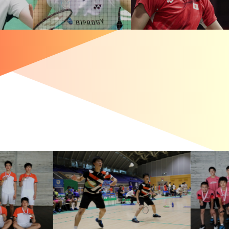
勝進出！
 山口、福島／松本も準決勝進出
女子単：仁平は明地に勝利
優勝
進出！
！ 日本勢4組が準決勝進出
田口がランキング上位に勝利！
利！