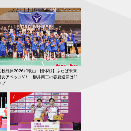
利！
高校総体2026和歌山・団体戦】ふたば未来
男女アベックV！ 柳井商工の春夏連覇は11
ップ
選手・早川賢一さんが来場、ファンと交流