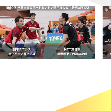
制覇！
複は日本勢対決へ
北、古賀／齋藤が日本人対決を制す！
野が本戦出場
複：髙橋／中出はツアー3連続優勝！！
！
準決勝進出