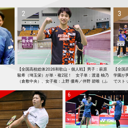
uper 500・準々決勝】日本勢4組が準決勝進出！
uper 500・2回戦】女子複：鈴木／山北、混合複：霜上／保原が難敵に勝
per 500・1回戦2日目】日本勢14組が2回戦進出
uper 500・予選／1回戦1日目】女子複：櫻本／廣田、予選で辛勝
26】男子：日本体育大学、女子：筑波大学が優勝！！
26・準決勝】日本女子、中国に0−3で敗退しベスト４
【全国高校総体2026和歌山・個人戦】男子：萩原
【全国
26・準々決勝】日本男子、フランスに0−3で敗退
駿希（埼玉栄）が単・複2冠！ 女子単：渡邉 柚乃
学園が
（倉敷中央）、女子複：上野 優寿／伴野 碧唯（ふ
でスト
26・準々決勝】日本女子、タイに3−1で勝利して準決勝進出！
たば未来学園）が春夏連覇！
 ジャパン2026】各種目の優勝者〜3位が決まり閉幕
 ジャパン2026】各国のバド愛好者がプレー 12日には松友美佐紀