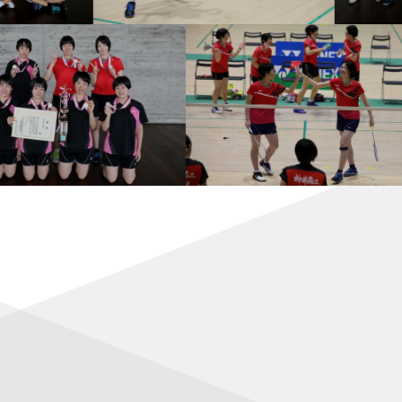
：明地はベスト4
決勝進出！
る！ 日本勢５組が準々決勝進出
勝