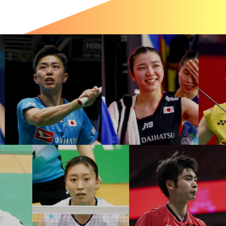
IPROGYが決勝進出！
生 ともに本戦出場ならず