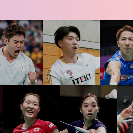
2026.06.24
【USオープン2026 Su
2026.06.23
【USオープン2026 Su
2026.06.21
【全日本実業団2026・決
2026.06.20
【全日本実業団2026・準
2026.06.14
【オーストラリアオープン2
2026.06.13
【オーストラリアオープン2
2026.06.12
【オーストラリアオープン2
2026.06.11
【オーストラリアオープン2
2026.06.10
【オーストラリアオープン20
2026.06.09
【オーストラリアオープン2
2026.06.07
【インドネシアオープン20