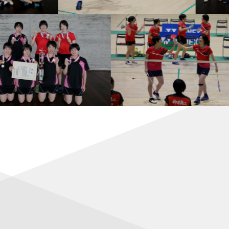
：明地はベスト4
決勝進出！
る！ 日本勢５組が準々決勝進出
勝