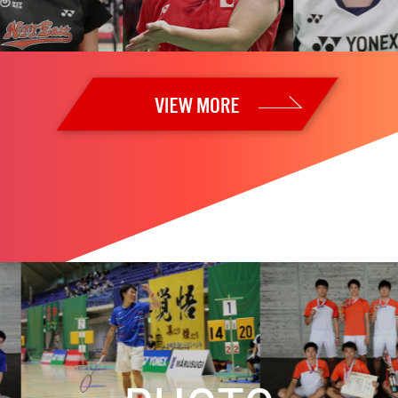
26 Super 1000・準決勝】女子単：山口、女子複：福島／松本が決
26 Super 1000・準々決勝】保原／廣上が世界ランク2位を下す！
26 Super 1000・2回戦】男子単：田中が世界ランク1位に勝利！！
6 Super 1000・1回戦2日目】日本勢12組が2回戦進出
26 Super 1000・1回戦1日目】日本勢の女子複3組いずれも勝利 
26 Super 750・決勝】女子単：山口、混合複：霜上／保原ともに準
26 Super 750・準決勝】女子単：山口、混合複：霜上／保原が決勝
26 Super 750・準々決勝】混合複：霜上／保原の快進撃止まらず
26 Super 750・2回戦】日本勢9組が準々決勝進出
26 Super 750・1回戦2日目】五十嵐／志田、霜上／保原、渡辺／
26 Super 750・1回戦1日目】男子単：奈良岡がランキング上位に勝