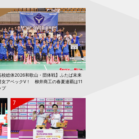
利！
高校総体2026和歌山・団体戦】ふたば未来
男女アベックV！ 柳井商工の春夏連覇は11
ップ
選手・早川賢一さんが来場、ファンと交流