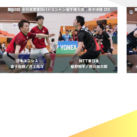
制覇！
複は日本勢対決へ
北、古賀／齋藤が日本人対決を制す！
野が本戦出場
複：髙橋／中出はツアー3連続優勝！！
！
準決勝進出