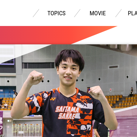
TOPICS
MOVIE
PL