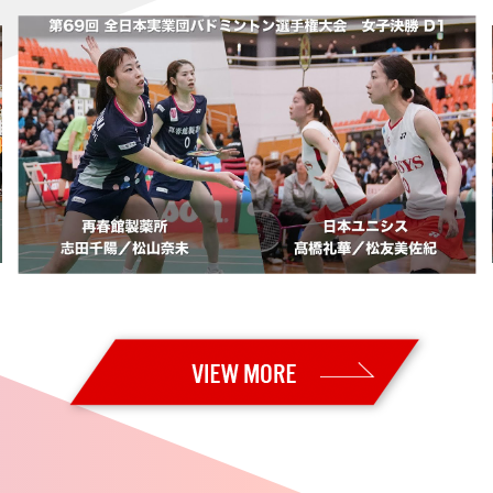
uper 300・決勝】日本勢が5種目制覇！！ 沖本はSuper 300大会 初
Super 300・準決勝】日本勢が5種目全てで決勝進出！ 男子単・女子
 Super 300・準々決勝】後藤／吉田が格上に勝利！ 沖本、鈴木／山
uper 300・2回戦】日本勢13組が準々決勝進出
uper 300・1回戦2日目】日本勢17組が2回戦進出
Super 300・予選／1回戦1日目】日本勢7組が2回戦進出 男子単：秦
uper 300・決勝】男子複：山下／岡村が海外ツアー初優勝！！ 女子
uper 300・準決勝】男子複：山下／岡村、女子複：髙橋／中出が決勝進出
uper 300・準々決勝】女子複：髙橋／中出が格上に勝利！ 日本勢5組が
per 300・2回戦】日本勢11組が準々決勝進出