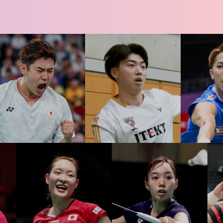
2026.06.24
【USオープン2026 Su
2026.06.23
【USオープン2026 Su
2026.06.21
【全日本実業団2026・決
2026.06.20
【全日本実業団2026・準
2026.06.14
【オーストラリアオープン2
2026.06.13
【オーストラリアオープン2
2026.06.12
【オーストラリアオープン2
2026.06.11
【オーストラリアオープン2
2026.06.10
【オーストラリアオープン20
2026.06.09
【オーストラリアオープン2
2026.06.07
【インドネシアオープン20