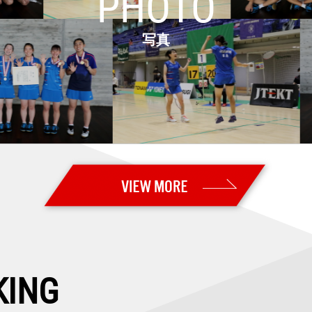
PHOTO
ト2026】高校2年の渡邉 柚乃が女子単優勝！ 5種目いずれも初優勝
写真
26 Super 500・決勝】女子複：櫻本／廣田は準優勝
26 Super 500・準決勝】女子複：櫻本／廣田が決勝進出！ 女子単
26 Super 500・準々決勝】女子単：明地、女子複：櫻本／廣田が準
026 Super 500・2回戦】女子複：櫻本／廣田が志田／五十嵐を破
6 Super 500・1回戦2日目】日本勢9組が2回戦進出
26 Super 500・予選／1回戦1日目】日本勢3組がいずれも勝利
uper 500・決勝】女子単：山口が優勝！！ 女子複：中西／岩永は準優
uper 100】女子複：髙橋／中出が優勝！！
KING
uper 500・準決勝】女子複：中西／岩永、女子単：山口が決勝進出！