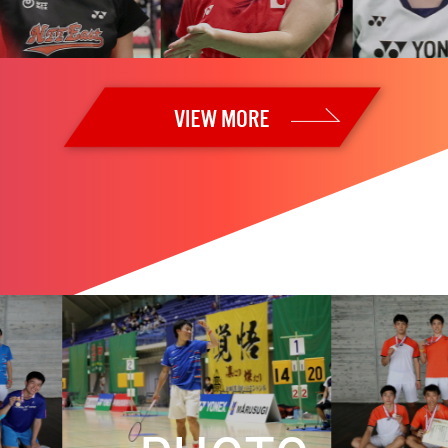
26 Super 1000・準決勝】女子単：山口、女子複：福島／松本が決
26 Super 1000・準々決勝】保原／廣上が世界ランク2位を下す！
26 Super 1000・2回戦】男子単：田中が世界ランク1位に勝利！！
6 Super 1000・1回戦2日目】日本勢12組が2回戦進出
26 Super 1000・1回戦1日目】日本勢の女子複3組いずれも勝利 
26 Super 750・決勝】女子単：山口、混合複：霜上／保原ともに準
26 Super 750・準決勝】女子単：山口、混合複：霜上／保原が決勝
26 Super 750・準々決勝】混合複：霜上／保原の快進撃止まらず
26 Super 750・2回戦】日本勢9組が準々決勝進出
26 Super 750・1回戦2日目】五十嵐／志田、霜上／保原、渡辺／
26 Super 750・1回戦1日目】男子単：奈良岡がランキング上位に勝