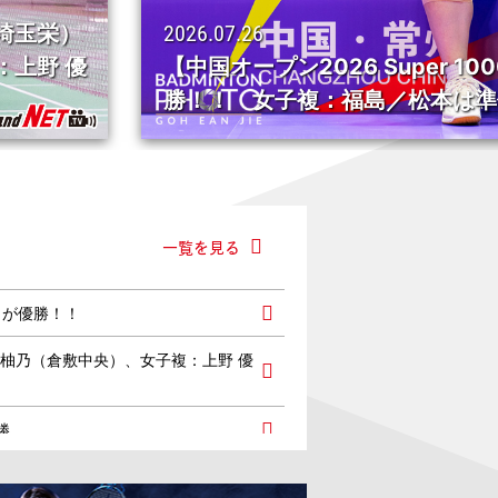
2026.07.26
【中国オープン2026 Super 1000・決勝】女
勝！！ 女子複：福島／松本は準優勝
一覧を見る
口が優勝！！
 柚乃（倉敷中央）、女子複：上野 優
勝