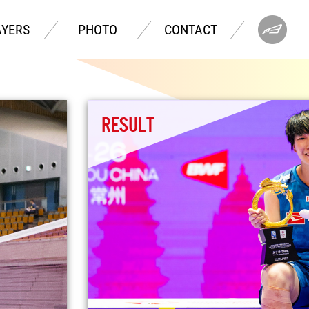
AYERS
PHOTO
CONTACT