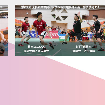
2026.07.05
【カナダオープン2026 S
2026.07.04
【カナダオープン2026 
2026.07.03
【カナダオープン2026
2026.07.02
【カナダオープン2026 S
2026.07.01
【カナダオープン2026 S
2026.06.30
【カナダオープン2026 
2026.06.28
【USオープン2026 S
2026.06.27
【USオープン2026 S
2026.06.26
【USオープン2026 S
2026.06.25
【USオープン2026 Su