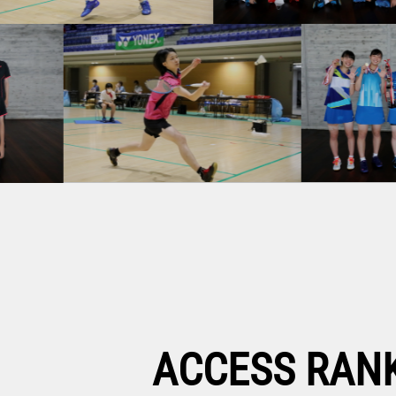
2026.05.24
【日本ランキングサーキッ
2026.05.24
【マレーシアマスターズ20
2026.05.23
【マレーシアマスターズ20
2026.05.22
【マレーシアマスターズ20
2026.05.21
【マレーシアマスターズ2
2026.05.20
【マレーシアマスターズ202
2026.05.19
【マレーシアマスターズ20
2026.05.17
【タイオープン2026 S
2026.05.17
【中国マスターズ2026 S
ACCESS RAN
2026.05.16
【タイオープン2026 S