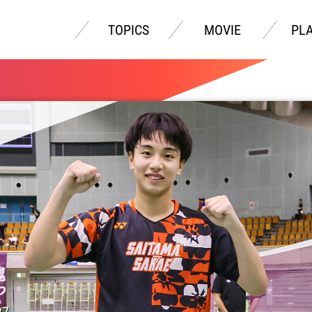
TOPICS
MOVIE
PL