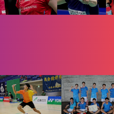
2026.06.06
【インドネシアオープン20
2026.06.05
【インドネシアオープン20
2026.06.04
【インドネシアオープン20
2026.06.03
【インドネシアオープン202
2026.06.02
【インドネシアオープン20
2026.05.31
【シンガポールオープン20
2026.05.30
【シンガポールオープン20
2026.05.29
【シンガポールオープン20
2026.05.28
【シンガポールオープン20
2026.05.27
【シンガポールオープン20
2026.05.26
【シンガポールオープン20