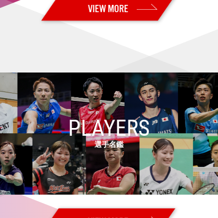
邉いずれも準優勝
2026.07.18
【ジャパンオープン2026 Super 750・準決勝】女子単：山口、男子単：
渡邉が決勝進出！
2026.07.17
【ジャパンオープン2026 Super 750・準々決勝】日本勢7組が準決勝進
出！
2026.07.16
【ジャパンオープン2026 Super 750・2回戦】女子複：鈴木／山北、混
合複：古賀／齋藤、男子複：保木／小林が日本人対決で勝利！
2026.07.15
PLAYERS
【ジャパンオープン2026 Super 750・1回戦2日目】男子単：田中、男
子複：川邊／松川が格上に勝利！ 日本勢15組が2回戦進出
選手名鑑
2026.07.14
【ジャパンオープン2026 Super 750・1回戦1日目】古賀／齋藤がランキ
ング上位に勝利！ 奈良岡、奥原、渡辺／田口も2回戦進出
2026.07.05
【カナダオープン2026 Super 300・決勝】日本勢が5種目制覇！！ 沖
本はSuper 300大会 初制覇！
2026.07.04