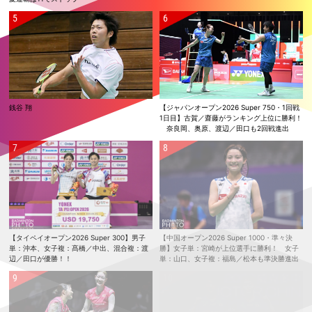
【オーストラリアオープン2026 Super 500・準々決勝】山口、奥原が
準決勝進出
2026.06.11
【オーストラリアオープン2026 Super 500・2回戦】日本勢３組が準々
決勝進出
2026.06.10
【オーストラリアオープン2026 Super 500・1回戦2日目】日本勢5組が
2回戦進出
銭谷 翔
【ジャパンオープン2026 Super 750・1回戦
1日目】古賀／齋藤がランキング上位に勝利！
2026.06.09
奈良岡、奥原、渡辺／田口も2回戦進出
【オーストラリアオープン2026 Super 500・予選／1回戦1日目】男子
単：小川 翔悟、武井 凛生 ともに本戦出場ならず
2026.06.07
【インドネシアオープン2026 Super 1000・決勝】フクマツ優勝！！
山口は準優勝
2026.06.06
【インドネシアオープン2026 Super 1000・準決勝】女子単：山口、女
【タイペイオープン2026 Super 300】男子
【中国オープン2026 Super 1000・準々決
子複：福島／松本が決勝進出！
単：沖本、女子複：髙橋／中出、混合複：渡
勝】女子単：宮崎が上位選手に勝利！ 女子
辺／田口が優勝！！
単：山口、女子複：福島／松本も準決勝進出
2026.06.05
【インドネシアオープン2026 Super 1000・準々決勝】保原／廣上が世
界ランク2位を下す！ 山口、福島／松本も準決勝進出
2026.06.04