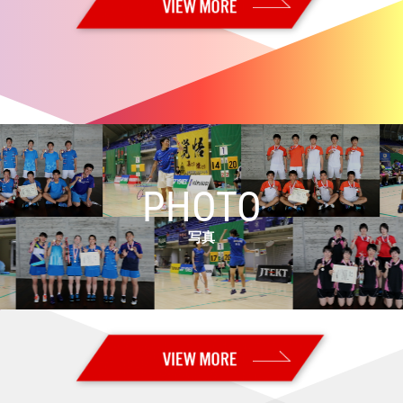
【カナダオープン2026 Super 300・準決勝】日本勢が5種目全てで決勝
進出！ 男子単・女子複は日本勢対決へ
2026.07.03
【カナダオープン2026 Super 300・準々決勝】後藤／吉田が格上に勝
利！ 沖本、鈴木／山北、古賀／齋藤が日本人対決を制す！
2026.07.02
【カナダオープン2026 Super 300・2回戦】日本勢13組が準々決勝進出
2026.07.01
【カナダオープン2026 Super 300・1回戦2日目】日本勢17組が2回戦進
出
PHOTO
2026.06.30
【カナダオープン2026 Super 300・予選／1回戦1日目】日本勢7組が2
回戦進出 男子単：秦野が本戦出場
写真
2026.06.28
【USオープン2026 Super 300・決勝】男子複：山下／岡村が海外ツ
アー初優勝！！ 女子複：髙橋／中出はツアー3連続優勝！！
2026.06.27
【USオープン2026 Super 300・準決勝】男子複：山下／岡村、女子
複：髙橋／中出が決勝進出！
2026.06.26
【USオープン2026 Super 300・準々決勝】女子複：髙橋／中出が格上