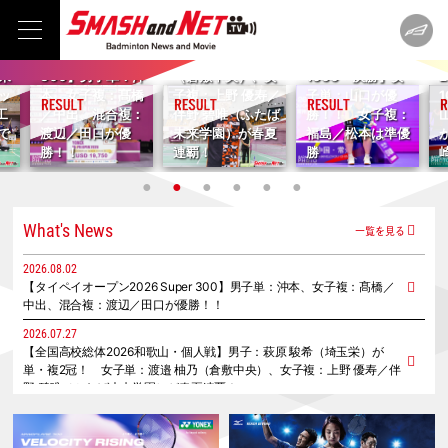
人戦】男子：萩原
駿希（埼玉栄）が
2026.08.02
2026.07.26
単・複2冠！ 女
【タイペイオープ
【中国オープン
2
団
子単：渡邉 柚乃
ン2026 Super
2026 Super
来
（倉敷中央）、女
300】男子単：沖
1000・決勝】女
2
ッ
子複：上野 優寿／
本、女子複：髙橋
子単：山口が優
工
伴野 碧唯（ふたば
／中出、混合複：
勝！！ 女子複：
で
未来学園）が春夏
渡辺／田口が優
福島／松本は準優
連覇！
勝！！
勝
What's News
一覧を見る
2026.08.02
【タイペイオープン2026 Super 300】男子単：沖本、女子複：髙橋／
中出、混合複：渡辺／田口が優勝！！
2026.07.27
【全国高校総体2026和歌山・個人戦】男子：萩原 駿希（埼玉栄）が
単・複2冠！ 女子単：渡邉 柚乃（倉敷中央）、女子複：上野 優寿／伴
野 碧唯（ふたば未来学園）が春夏連覇！
2026.07.26
【中国オープン2026 Super 1000・決勝】女子単：山口が優勝！！ 女