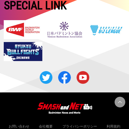
SPECIAL LINK
2026.05.27
【シンガポールオープン2026 Super 750・1回戦2日目】五十嵐／志
田、霜上／保原、渡辺／田口がランキング上位に勝利！
2026.05.26
【シンガポールオープン2026 Super 750・1回戦1日目】男子単：奈良岡
がランキング上位に勝利！
2026.05.24
【日本ランキングサーキット2026】高校2年の渡邉 柚乃が女子単優
勝！ 5種目いずれも初優勝
2026.05.24
【マレーシアマスターズ2026 Super 500・決勝】女子複：櫻本／廣田
は準優勝
2026.05.23
【マレーシアマスターズ2026 Super 500・準決勝】女子複：櫻本／廣
田が決勝進出！ 女子単：明地はベスト4
2026.05.22
【マレーシアマスターズ2026 Super 500・準々決勝】女子単：明地、
女子複：櫻本／廣田が準決勝進出！
2026.05.21
【マレーシアマスターズ2026 Super 500・2回戦】女子複：櫻本／廣田
が志田／五十嵐を破る！ 日本勢５組が準々決勝進出
お問い合わせ
会社概要
プライバシーポリシー
利用規約