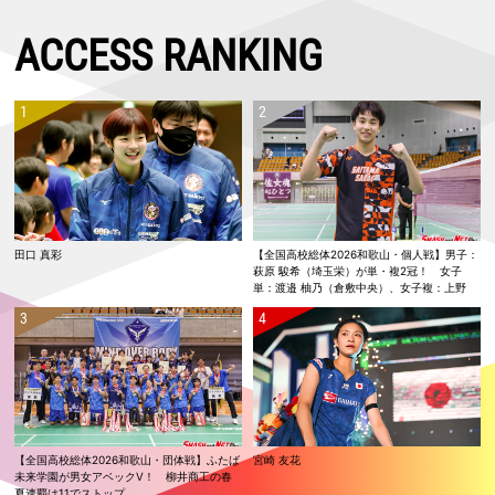
に勝利！ 日本勢5組が準決勝進出
ACCESS RANKING
2026.06.25
【USオープン2026 Super 300・2回戦】日本勢11組が準々決勝進出
2026.06.24
【USオープン2026 Super 300・1回戦2日目】日本勢14組が2回戦進出
2026.06.23
【USオープン2026 Super 300・予選／1回戦1日目】日本勢８組が勝利
2026.06.21
【全日本実業団2026・決勝】男子：トナミ運輸、女子：岐阜Bluvicが優
勝！！
田口 真彩
【全国高校総体2026和歌山・個人戦】男子：
2026.06.20
萩原 駿希（埼玉栄）が単・複2冠！ 女子
【全日本実業団2026・準々決勝／準決勝】男子：トナミ運輸と
単：渡邉 柚乃（倉敷中央）、女子複：上野
優寿／伴野 碧唯（ふたば未来学園）が春夏連
BIPROGY、女子：岐阜BluvicとBIPROGYが決勝進出！
覇！
2026.06.14
【オーストラリアオープン2026 Super 500・決勝】女子単：山口 茜が
優勝！！
2026.06.13
【オーストラリアオープン2026 Super 500・準決勝】山口が決勝進
出！ 奥原はベスト4
【全国高校総体2026和歌山・団体戦】ふたば
宮崎 友花
未来学園が男女アベックV！ 柳井商工の春
2026.06.12
夏連覇は11でストップ