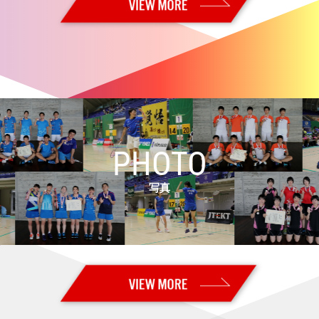
【カナダオープン2026 Super 300・準決勝】日本勢が5種目全てで決勝
進出！ 男子単・女子複は日本勢対決へ
2026.07.03
【カナダオープン2026 Super 300・準々決勝】後藤／吉田が格上に勝
利！ 沖本、鈴木／山北、古賀／齋藤が日本人対決を制す！
2026.07.02
【カナダオープン2026 Super 300・2回戦】日本勢13組が準々決勝進出
2026.07.01
【カナダオープン2026 Super 300・1回戦2日目】日本勢17組が2回戦進
出
PHOTO
2026.06.30
【カナダオープン2026 Super 300・予選／1回戦1日目】日本勢7組が2
回戦進出 男子単：秦野が本戦出場
写真
2026.06.28
【USオープン2026 Super 300・決勝】男子複：山下／岡村が海外ツ
アー初優勝！！ 女子複：髙橋／中出はツアー3連続優勝！！
2026.06.27
【USオープン2026 Super 300・準決勝】男子複：山下／岡村、女子
複：髙橋／中出が決勝進出！
2026.06.26
【USオープン2026 Super 300・準々決勝】女子複：髙橋／中出が格上