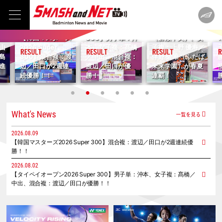
人戦】男子：萩原
駿希（埼玉栄）が
2026.08.02
2
単・複2冠！ 女
【タイペイオープ
子単：渡邉 柚乃
崎
ン2026 Super
2
2026.08.09
（倉敷中央）、女
【韓国マスターズ
300】男子単：沖
子複：上野 優寿／
山
2026 Super
本、女子複：髙橋
伴野 碧唯（ふたば
島
300】混合複：渡
／中出、混合複：
未来学園）が春夏
進
辺／田口が2週連
渡辺／田口が優
連覇！
続優勝！！
勝！！
What's News
一覧を見る
2026.08.09
【韓国マスターズ2026 Super 300】混合複：渡辺／田口が2週連続優
勝！！
2026.08.02
【タイペイオープン2026 Super 300】男子単：沖本、女子複：髙橋／
中出、混合複：渡辺／田口が優勝！！
2026.07.27
【全国高校総体2026和歌山・個人戦】男子：萩原 駿希（埼玉栄）が
単・複2冠！ 女子単：渡邉 柚乃（倉敷中央）、女子複：上野 優寿／伴