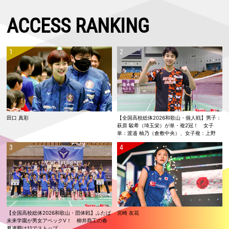
複：髙橋／中出が決勝進出！
ACCESS RANKING
2026.06.26
【USオープン2026 Super 300・準々決勝】女子複：髙橋／中出が格上
に勝利！ 日本勢5組が準決勝進出
2026.06.25
【USオープン2026 Super 300・2回戦】日本勢11組が準々決勝進出
2026.06.24
【USオープン2026 Super 300・1回戦2日目】日本勢14組が2回戦進出
2026.06.23
【USオープン2026 Super 300・予選／1回戦1日目】日本勢８組が勝利
田口 真彩
【全国高校総体2026和歌山・個人戦】男子：
2026.06.21
萩原 駿希（埼玉栄）が単・複2冠！ 女子
【全日本実業団2026・決勝】男子：トナミ運輸、女子：岐阜Bluvicが優
単：渡邉 柚乃（倉敷中央）、女子複：上野
優寿／伴野 碧唯（ふたば未来学園）が春夏連
勝！！
覇！
2026.06.20
【全日本実業団2026・準々決勝／準決勝】男子：トナミ運輸と
BIPROGY、女子：岐阜BluvicとBIPROGYが決勝進出！
2026.06.14
【オーストラリアオープン2026 Super 500・決勝】女子単：山口 茜が
優勝！！
【全国高校総体2026和歌山・団体戦】ふたば
宮崎 友花
未来学園が男女アベックV！ 柳井商工の春
2026.06.13
夏連覇は11でストップ