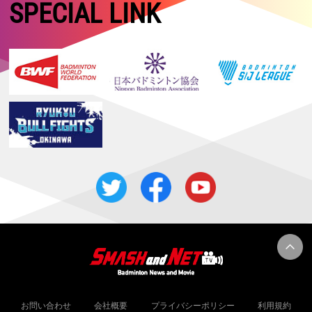
SPECIAL LINK
2026.05.28
【シンガポールオープン2026 Super 750・2回戦】日本勢9組が準々決
勝進出
2026.05.27
【シンガポールオープン2026 Super 750・1回戦2日目】五十嵐／志
田、霜上／保原、渡辺／田口がランキング上位に勝利！
2026.05.26
【シンガポールオープン2026 Super 750・1回戦1日目】男子単：奈良岡
がランキング上位に勝利！
2026.05.24
【日本ランキングサーキット2026】高校2年の渡邉 柚乃が女子単優
勝！ 5種目いずれも初優勝
2026.05.24
【マレーシアマスターズ2026 Super 500・決勝】女子複：櫻本／廣田
は準優勝
2026.05.23
【マレーシアマスターズ2026 Super 500・準決勝】女子複：櫻本／廣
田が決勝進出！ 女子単：明地はベスト4
2026.05.22
【マレーシアマスターズ2026 Super 500・準々決勝】女子単：明地、
女子複：櫻本／廣田が準決勝進出！
お問い合わせ
会社概要
プライバシーポリシー
利用規約