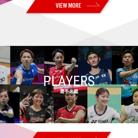
位ペアに勝利！
2026.07.19
【ジャパンオープン2026 Super 750・決勝】女子単：山口、男子単：渡
邉いずれも準優勝
2026.07.18
【ジャパンオープン2026 Super 750・準決勝】女子単：山口、男子単：
渡邉が決勝進出！
2026.07.17
【ジャパンオープン2026 Super 750・準々決勝】日本勢7組が準決勝進
出！
2026.07.16
PLAYERS
【ジャパンオープン2026 Super 750・2回戦】女子複：鈴木／山北、混
合複：古賀／齋藤、男子複：保木／小林が日本人対決で勝利！
選手名鑑
2026.07.15
【ジャパンオープン2026 Super 750・1回戦2日目】男子単：田中、男
子複：川邊／松川が格上に勝利！ 日本勢15組が2回戦進出
2026.07.14
【ジャパンオープン2026 Super 750・1回戦1日目】古賀／齋藤がランキ
ング上位に勝利！ 奈良岡、奥原、渡辺／田口も2回戦進出
2026.07.05