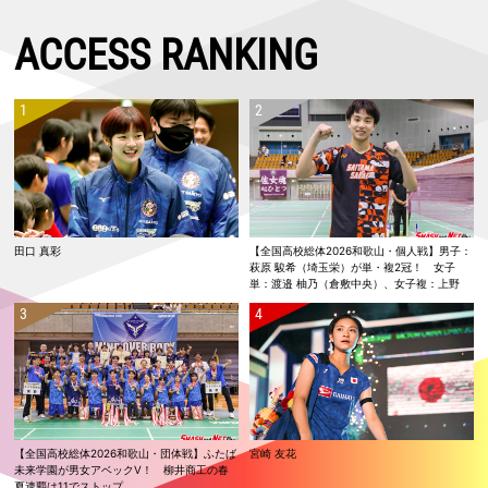
複：髙橋／中出が決勝進出！
ACCESS RANKING
2026.06.26
【USオープン2026 Super 300・準々決勝】女子複：髙橋／中出が格上
に勝利！ 日本勢5組が準決勝進出
2026.06.25
【USオープン2026 Super 300・2回戦】日本勢11組が準々決勝進出
2026.06.24
【USオープン2026 Super 300・1回戦2日目】日本勢14組が2回戦進出
2026.06.23
【USオープン2026 Super 300・予選／1回戦1日目】日本勢８組が勝利
田口 真彩
【全国高校総体2026和歌山・個人戦】男子：
2026.06.21
萩原 駿希（埼玉栄）が単・複2冠！ 女子
【全日本実業団2026・決勝】男子：トナミ運輸、女子：岐阜Bluvicが優
単：渡邉 柚乃（倉敷中央）、女子複：上野
優寿／伴野 碧唯（ふたば未来学園）が春夏連
勝！！
覇！
2026.06.20
【全日本実業団2026・準々決勝／準決勝】男子：トナミ運輸と
BIPROGY、女子：岐阜BluvicとBIPROGYが決勝進出！
2026.06.14
【オーストラリアオープン2026 Super 500・決勝】女子単：山口 茜が
優勝！！
【全国高校総体2026和歌山・団体戦】ふたば
宮崎 友花
未来学園が男女アベックV！ 柳井商工の春
2026.06.13
夏連覇は11でストップ