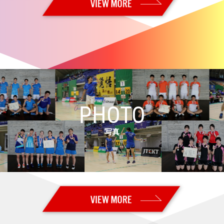
【カナダオープン2026 Super 300・決勝】日本勢が5種目制覇！！ 沖
本はSuper 300大会 初制覇！
2026.07.04
【カナダオープン2026 Super 300・準決勝】日本勢が5種目全てで決勝
進出！ 男子単・女子複は日本勢対決へ
2026.07.03
【カナダオープン2026 Super 300・準々決勝】後藤／吉田が格上に勝
利！ 沖本、鈴木／山北、古賀／齋藤が日本人対決を制す！
2026.07.02
【カナダオープン2026 Super 300・2回戦】日本勢13組が準々決勝進出
PHOTO
2026.07.01
【カナダオープン2026 Super 300・1回戦2日目】日本勢17組が2回戦進
出
写真
2026.06.30
【カナダオープン2026 Super 300・予選／1回戦1日目】日本勢7組が2
回戦進出 男子単：秦野が本戦出場
2026.06.28
【USオープン2026 Super 300・決勝】男子複：山下／岡村が海外ツ
アー初優勝！！ 女子複：髙橋／中出はツアー3連続優勝！！
2026.06.27
【USオープン2026 Super 300・準決勝】男子複：山下／岡村、女子