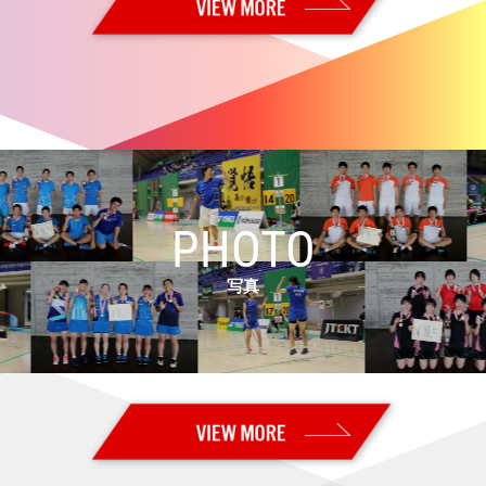
【カナダオープン2026 Super 300・準決勝】日本勢が5種目全てで決勝
進出！ 男子単・女子複は日本勢対決へ
2026.07.03
【カナダオープン2026 Super 300・準々決勝】後藤／吉田が格上に勝
利！ 沖本、鈴木／山北、古賀／齋藤が日本人対決を制す！
2026.07.02
【カナダオープン2026 Super 300・2回戦】日本勢13組が準々決勝進出
2026.07.01
【カナダオープン2026 Super 300・1回戦2日目】日本勢17組が2回戦進
出
PHOTO
2026.06.30
【カナダオープン2026 Super 300・予選／1回戦1日目】日本勢7組が2
回戦進出 男子単：秦野が本戦出場
写真
2026.06.28
【USオープン2026 Super 300・決勝】男子複：山下／岡村が海外ツ
アー初優勝！！ 女子複：髙橋／中出はツアー3連続優勝！！
2026.06.27
【USオープン2026 Super 300・準決勝】男子複：山下／岡村、女子
複：髙橋／中出が決勝進出！
2026.06.26
【USオープン2026 Super 300・準々決勝】女子複：髙橋／中出が格上