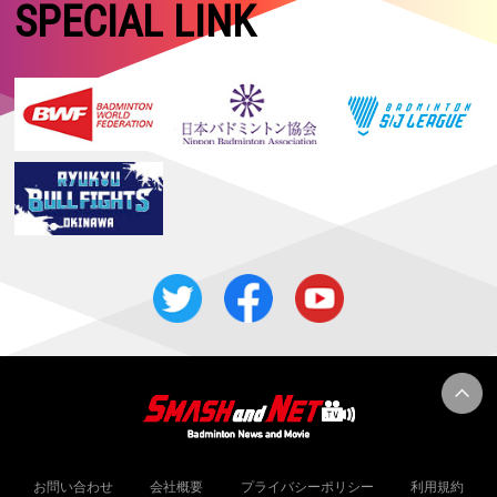
SPECIAL LINK
2026.05.27
【シンガポールオープン2026 Super 750・1回戦2日目】五十嵐／志
田、霜上／保原、渡辺／田口がランキング上位に勝利！
2026.05.26
【シンガポールオープン2026 Super 750・1回戦1日目】男子単：奈良岡
がランキング上位に勝利！
2026.05.24
【日本ランキングサーキット2026】高校2年の渡邉 柚乃が女子単優
勝！ 5種目いずれも初優勝
2026.05.24
【マレーシアマスターズ2026 Super 500・決勝】女子複：櫻本／廣田
は準優勝
2026.05.23
【マレーシアマスターズ2026 Super 500・準決勝】女子複：櫻本／廣
田が決勝進出！ 女子単：明地はベスト4
2026.05.22
【マレーシアマスターズ2026 Super 500・準々決勝】女子単：明地、
女子複：櫻本／廣田が準決勝進出！
2026.05.21
【マレーシアマスターズ2026 Super 500・2回戦】女子複：櫻本／廣田
が志田／五十嵐を破る！ 日本勢５組が準々決勝進出
お問い合わせ
会社概要
プライバシーポリシー
利用規約