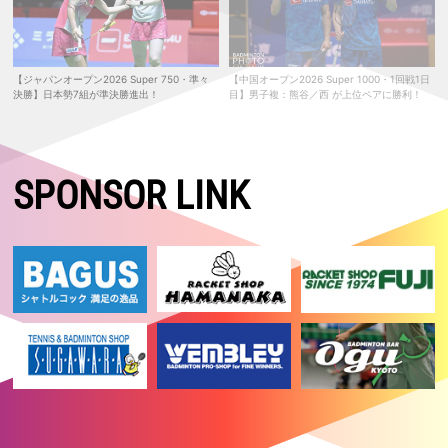
【インドネシアオープン2026 Super 1000・2回戦】男子単：田中が世
界ランク1位に勝利！！
2026.06.03
【インドネシアオープン2026 Super 1000・1回戦2日目】日本勢12組が
【ジャパンオープン2026 Super 750・準々
【中国オープン2026 Super 1000・1回戦1日
決勝】日本勢7組が準決勝進出！
目】男子複：熊谷／西 が上位ペアに勝利！
2回戦進出
2026.06.02
【インドネシアオープン2026 Super 1000・1回戦1日目】日本勢の女子
複3組いずれも勝利 女子単：仁平は明地に勝利
SPONSOR LINK
2026.05.31
【シンガポールオープン2026 Super 750・決勝】女子単：山口、混合
複：霜上／保原ともに準優勝
2026.05.30
【シンガポールオープン2026 Super 750・準決勝】女子単：山口、混合
複：霜上／保原が決勝進出！
2026.05.29
【シンガポールオープン2026 Super 750・準々決勝】混合複：霜上／保
原の快進撃止まらず！ 日本勢4組が準決勝進出
2026.05.28
【シンガポールオープン2026 Super 750・2回戦】日本勢9組が準々決
勝進出