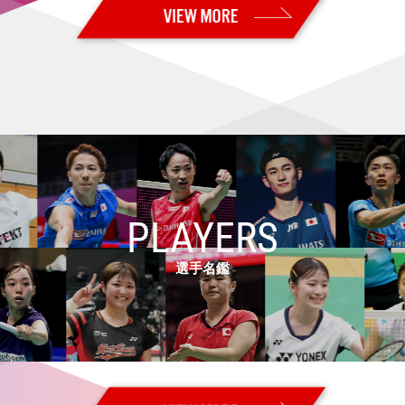
邉いずれも準優勝
2026.07.18
【ジャパンオープン2026 Super 750・準決勝】女子単：山口、男子単：
渡邉が決勝進出！
2026.07.17
【ジャパンオープン2026 Super 750・準々決勝】日本勢7組が準決勝進
出！
2026.07.16
【ジャパンオープン2026 Super 750・2回戦】女子複：鈴木／山北、混
合複：古賀／齋藤、男子複：保木／小林が日本人対決で勝利！
2026.07.15
PLAYERS
【ジャパンオープン2026 Super 750・1回戦2日目】男子単：田中、男
子複：川邊／松川が格上に勝利！ 日本勢15組が2回戦進出
選手名鑑
2026.07.14
【ジャパンオープン2026 Super 750・1回戦1日目】古賀／齋藤がランキ
ング上位に勝利！ 奈良岡、奥原、渡辺／田口も2回戦進出
2026.07.05
【カナダオープン2026 Super 300・決勝】日本勢が5種目制覇！！ 沖
本はSuper 300大会 初制覇！
2026.07.04