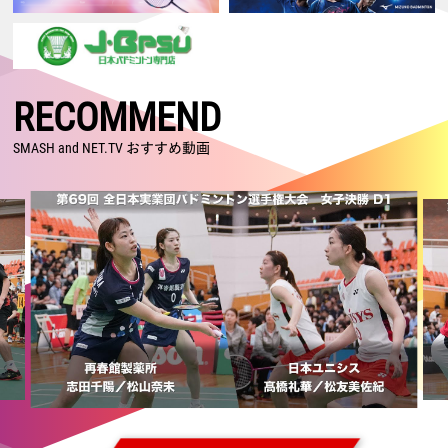
子複：福島／松本は準優勝
2026.07.25
【中国オープン2026 Super 1000・準決勝】山口、福島／松本が決勝進
出！ 宮崎はベスト4
2026.07.24
RECOMMEND
【中国オープン2026 Super 1000・準々決勝】女子単：宮崎が上位選手
に勝利！ 女子単：山口、女子複：福島／松本も準決勝進出
SMASH and NET.TV おすすめ動画
2026.07.24
【全国高校総体2026和歌山・団体戦】ふたば未来学園が男女アベック
V！ 柳井商工の春夏連覇は11でストップ
2026.07.23
【中国オープン2026 Super 1000・2回戦】混合複：渡辺／田口が上位
ペアに勝利！ 日本勢6組が準々決勝進出
2026.07.22
【中国オープン2026 Super 1000・1回戦2日目】混合複：霜上／保原が
上位ペアに勝利！ 日本勢13組が2回戦進出
2026.07.21
【中国オープン2026 Super 1000・1回戦1日目】男子複：熊谷／西 が上
位ペアに勝利！
2026.07.19
【ジャパンオープン2026 Super 750・決勝】女子単：山口、男子単：渡