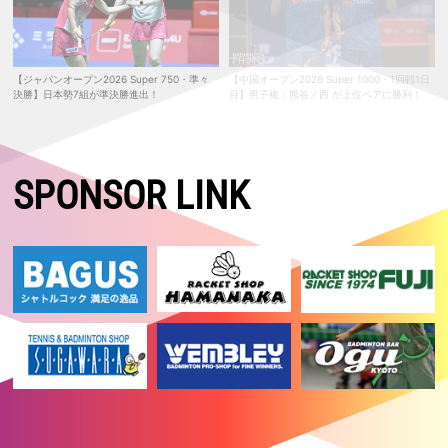
【インドネシアオープン2026 Super 1000・2回戦】男子単：田中が世
界ランク1位に勝利！！
2026.06.03
【インドネシアオープン2026 Super 1000・1回戦2日目】日本勢12組が
【ジャパンオープン2026 Super 750・準々
【中国オープン2026 Super 1000・1回戦1日
決勝】日本勢7組が準決勝進出！
目】男子複：熊谷／西 が上位ペアに勝利！
2回戦進出
2026.06.02
【インドネシアオープン2026 Super 1000・1回戦1日目】日本勢の女子
複3組いずれも勝利 女子単：仁平は明地に勝利
SPONSOR LINK
2026.05.31
【シンガポールオープン2026 Super 750・決勝】女子単：山口、混合
複：霜上／保原ともに準優勝
2026.05.30
【シンガポールオープン2026 Super 750・準決勝】女子単：山口、混合
複：霜上／保原が決勝進出！
2026.05.29
【シンガポールオープン2026 Super 750・準々決勝】混合複：霜上／保
原の快進撃止まらず！ 日本勢4組が準決勝進出
2026.05.28
【シンガポールオープン2026 Super 750・2回戦】日本勢9組が準々決
勝進出