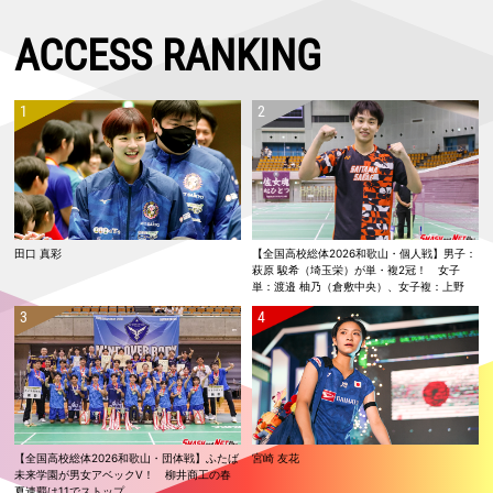
に勝利！ 日本勢5組が準決勝進出
ACCESS RANKING
2026.06.25
【USオープン2026 Super 300・2回戦】日本勢11組が準々決勝進出
2026.06.24
【USオープン2026 Super 300・1回戦2日目】日本勢14組が2回戦進出
2026.06.23
【USオープン2026 Super 300・予選／1回戦1日目】日本勢８組が勝利
2026.06.21
【全日本実業団2026・決勝】男子：トナミ運輸、女子：岐阜Bluvicが優
勝！！
田口 真彩
【全国高校総体2026和歌山・個人戦】男子：
2026.06.20
萩原 駿希（埼玉栄）が単・複2冠！ 女子
【全日本実業団2026・準々決勝／準決勝】男子：トナミ運輸と
単：渡邉 柚乃（倉敷中央）、女子複：上野
優寿／伴野 碧唯（ふたば未来学園）が春夏連
BIPROGY、女子：岐阜BluvicとBIPROGYが決勝進出！
覇！
2026.06.14
【オーストラリアオープン2026 Super 500・決勝】女子単：山口 茜が
優勝！！
2026.06.13
【オーストラリアオープン2026 Super 500・準決勝】山口が決勝進
出！ 奥原はベスト4
【全国高校総体2026和歌山・団体戦】ふたば
宮崎 友花
未来学園が男女アベックV！ 柳井商工の春
2026.06.12
夏連覇は11でストップ