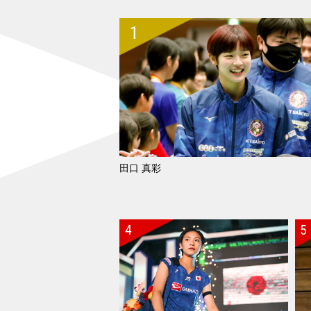
2026.05.15
【タイオープン2026 S
2026.05.14
【タイオープン2026 S
2026.05.13
【タイオープン2026 Su
2026.05.12
【タイオープン2026 S
2026.05.04
【関東大学春季リーグ20
2026.05.02
【トマス＆ユーバー杯20
田口 真彩
2026.05.01
【トマス＆ユーバー杯20
2026.04.30
【トマス＆ユーバー杯20
2026.04.13
【ミズノおもてなしカップ
2026.04.12
【ミズノおもてなしカップ