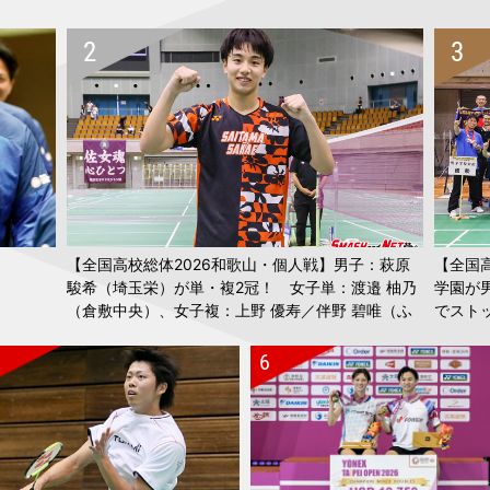
uper 500・準々決勝】日本勢4組が準決勝進出！
uper 500・2回戦】女子複：鈴木／山北、混合複：霜上／保原が難敵に勝
per 500・1回戦2日目】日本勢14組が2回戦進出
uper 500・予選／1回戦1日目】女子複：櫻本／廣田、予選で辛勝
26】男子：日本体育大学、女子：筑波大学が優勝！！
26・準決勝】日本女子、中国に0−3で敗退しベスト４
【全国高校総体2026和歌山・個人戦】男子：萩原
【全国
26・準々決勝】日本男子、フランスに0−3で敗退
駿希（埼玉栄）が単・複2冠！ 女子単：渡邉 柚乃
学園が
（倉敷中央）、女子複：上野 優寿／伴野 碧唯（ふ
でスト
26・準々決勝】日本女子、タイに3−1で勝利して準決勝進出！
たば未来学園）が春夏連覇！
 ジャパン2026】各種目の優勝者〜3位が決まり閉幕
 ジャパン2026】各国のバド愛好者がプレー 12日には松友美佐紀