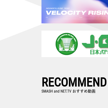
2026.07.24
【中国オープン2026 
2026.07.24
【全国高校総体2026和
2026.07.23
【中国オープン2026 S
2026.07.22
【中国オープン2026 S
2026.07.21
【中国オープン2026 Su
2026.07.19
【ジャパンオープン2026
2026.07.18
【ジャパンオープン2026
2026.07.17
【ジャパンオープン2026
RECOMMEND
2026.07.16
【ジャパンオープン202
SMASH and NET.TV おすすめ動画
2026.07.15
【ジャパンオープン2026
2026.07.14
【ジャパンオープン2026