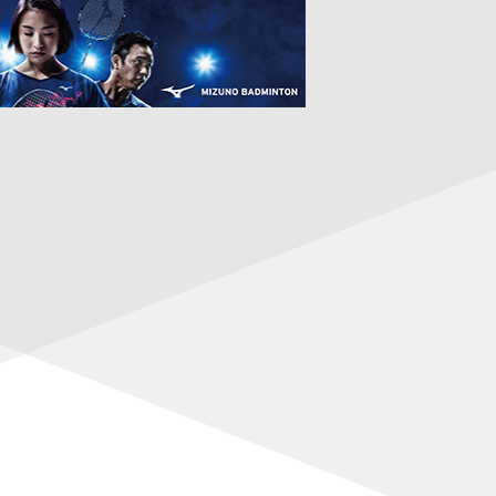
山口、女子複：福島／松本も準決勝進出
11でストップ
組が準々決勝進出
勢13組が2回戦進出
男子複：保木／小林が日本人対決で勝利！
上に勝利！ 日本勢15組が2回戦進出
奈良岡、奥原、渡辺／田口も2回戦進出