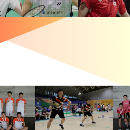
勝進出！
 山口、福島／松本も準決勝進出
女子単：仁平は明地に勝利
優勝
進出！
！ 日本勢4組が準決勝進出
田口がランキング上位に勝利！
利！