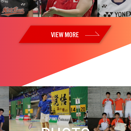
26 Super 1000・準決勝】女子単：山口、女子複：福島／松本が決
26 Super 1000・準々決勝】保原／廣上が世界ランク2位を下す！
26 Super 1000・2回戦】男子単：田中が世界ランク1位に勝利！！
6 Super 1000・1回戦2日目】日本勢12組が2回戦進出
26 Super 1000・1回戦1日目】日本勢の女子複3組いずれも勝利 
26 Super 750・決勝】女子単：山口、混合複：霜上／保原ともに準
26 Super 750・準決勝】女子単：山口、混合複：霜上／保原が決勝
26 Super 750・準々決勝】混合複：霜上／保原の快進撃止まらず
26 Super 750・2回戦】日本勢9組が準々決勝進出
26 Super 750・1回戦2日目】五十嵐／志田、霜上／保原、渡辺／
26 Super 750・1回戦1日目】男子単：奈良岡がランキング上位に勝