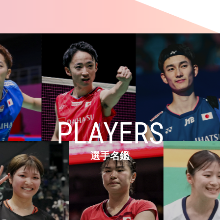
per 300・1回戦2日目】日本勢14組が2回戦進出
per 300・予選／1回戦1日目】日本勢８組が勝利
勝】男子：トナミ運輸、女子：岐阜Bluvicが優勝！！
々決勝／準決勝】男子：トナミ運輸とBIPROGY、女子：岐阜BluvicとB
026 Super 500・決勝】女子単：山口 茜が優勝！！
026 Super 500・準決勝】山口が決勝進出！ 奥原はベスト4
PLAYERS
026 Super 500・準々決勝】山口、奥原が準決勝進出
026 Super 500・2回戦】日本勢３組が準々決勝進出
選手名鑑
26 Super 500・1回戦2日目】日本勢5組が2回戦進出
026 Super 500・予選／1回戦1日目】男子単：小川 翔悟、武井 凛
26 Super 1000・決勝】フクマツ優勝！！ 山口は準優勝