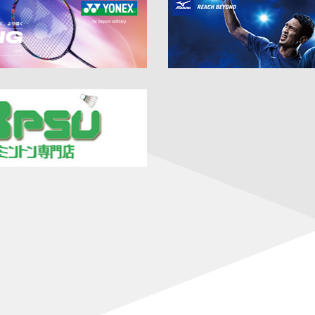
Super 1000・準々決勝】女子単：宮崎が上位選手に勝利！ 女子単：
歌山・団体戦】ふたば未来学園が男女アベックV！ 柳井商工の春夏連覇は
uper 1000・2回戦】混合複：渡辺／田口が上位ペアに勝利！ 日本勢6
uper 1000・1回戦2日目】混合複：霜上／保原が上位ペアに勝利！ 日本
per 1000・1回戦1日目】男子複：熊谷／西 が上位ペアに勝利！
 Super 750・決勝】女子単：山口、男子単：渡邉いずれも準優勝
 Super 750・準決勝】女子単：山口、男子単：渡邉が決勝進出！
 Super 750・準々決勝】日本勢7組が準決勝進出！
6 Super 750・2回戦】女子複：鈴木／山北、混合複：古賀／齋藤、
 Super 750・1回戦2日目】男子単：田中、男子複：川邊／松川が格
 Super 750・1回戦1日目】古賀／齋藤がランキング上位に勝利！ 