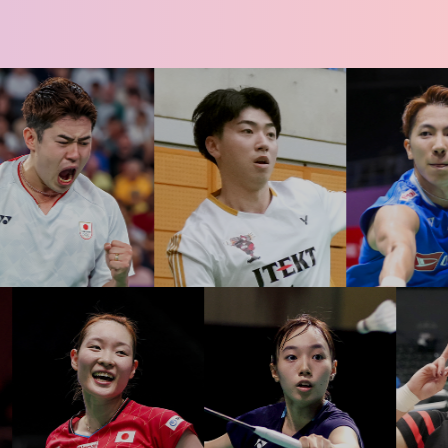
2026.06.24
【USオープン2026 Su
2026.06.23
【USオープン2026 Su
2026.06.21
【全日本実業団2026・決
2026.06.20
【全日本実業団2026・準
2026.06.14
【オーストラリアオープン2
2026.06.13
【オーストラリアオープン2
2026.06.12
【オーストラリアオープン2
2026.06.11
【オーストラリアオープン2
2026.06.10
【オーストラリアオープン20
2026.06.09
【オーストラリアオープン2
2026.06.07
【インドネシアオープン20