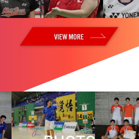
26 Super 1000・準決勝】女子単：山口、女子複：福島／松本が決
26 Super 1000・準々決勝】保原／廣上が世界ランク2位を下す！
26 Super 1000・2回戦】男子単：田中が世界ランク1位に勝利！！
6 Super 1000・1回戦2日目】日本勢12組が2回戦進出
26 Super 1000・1回戦1日目】日本勢の女子複3組いずれも勝利 
26 Super 750・決勝】女子単：山口、混合複：霜上／保原ともに準
26 Super 750・準決勝】女子単：山口、混合複：霜上／保原が決勝
26 Super 750・準々決勝】混合複：霜上／保原の快進撃止まらず
26 Super 750・2回戦】日本勢9組が準々決勝進出
26 Super 750・1回戦2日目】五十嵐／志田、霜上／保原、渡辺／
26 Super 750・1回戦1日目】男子単：奈良岡がランキング上位に勝