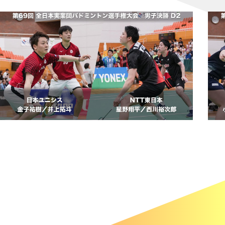
制覇！
複は日本勢対決へ
北、古賀／齋藤が日本人対決を制す！
野が本戦出場
複：髙橋／中出はツアー3連続優勝！！
！
準決勝進出