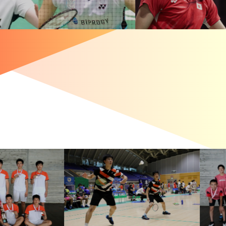
勝進出！
 山口、福島／松本も準決勝進出
女子単：仁平は明地に勝利
優勝
進出！
！ 日本勢4組が準決勝進出
田口がランキング上位に勝利！
利！