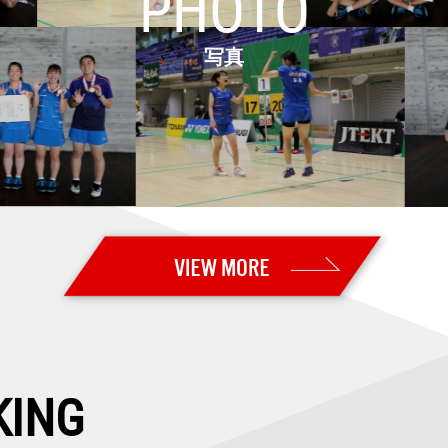
PHOTO
ト2026】高校2年の渡邉 柚乃が女子単優勝！ 5種目いずれも初優勝
写真
26 Super 500・決勝】女子複：櫻本／廣田は準優勝
26 Super 500・準決勝】女子複：櫻本／廣田が決勝進出！ 女子単
26 Super 500・準々決勝】女子単：明地、女子複：櫻本／廣田が準
026 Super 500・2回戦】女子複：櫻本／廣田が志田／五十嵐を破
6 Super 500・1回戦2日目】日本勢9組が2回戦進出
26 Super 500・予選／1回戦1日目】日本勢3組がいずれも勝利
uper 500・決勝】女子単：山口が優勝！！ 女子複：中西／岩永は準優
uper 100】女子複：髙橋／中出が優勝！！
KING
uper 500・準決勝】女子複：中西／岩永、女子単：山口が決勝進出！