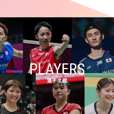
per 300・1回戦2日目】日本勢14組が2回戦進出
per 300・予選／1回戦1日目】日本勢８組が勝利
勝】男子：トナミ運輸、女子：岐阜Bluvicが優勝！！
々決勝／準決勝】男子：トナミ運輸とBIPROGY、女子：岐阜BluvicとB
026 Super 500・決勝】女子単：山口 茜が優勝！！
026 Super 500・準決勝】山口が決勝進出！ 奥原はベスト4
PLAYERS
026 Super 500・準々決勝】山口、奥原が準決勝進出
026 Super 500・2回戦】日本勢３組が準々決勝進出
選手名鑑
26 Super 500・1回戦2日目】日本勢5組が2回戦進出
026 Super 500・予選／1回戦1日目】男子単：小川 翔悟、武井 凛
26 Super 1000・決勝】フクマツ優勝！！ 山口は準優勝