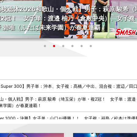
.26
ープン2026 Super 1000・決勝】女子単：山
 女子複：福島／松本は準優勝
 Super 300】男子単：沖本、女子複：髙橋／中出、混合複：渡辺／田
歌山・個人戦】男子：萩原 駿希（埼玉栄）が単・複2冠！ 女子単：渡邉
未来学園）が春夏連覇！
uper 1000・決勝】女子単：山口が優勝！！ 女子複：福島／松本は準優
uper 1000・準決勝】山口、福島／松本が決勝進出！ 宮崎はベスト4