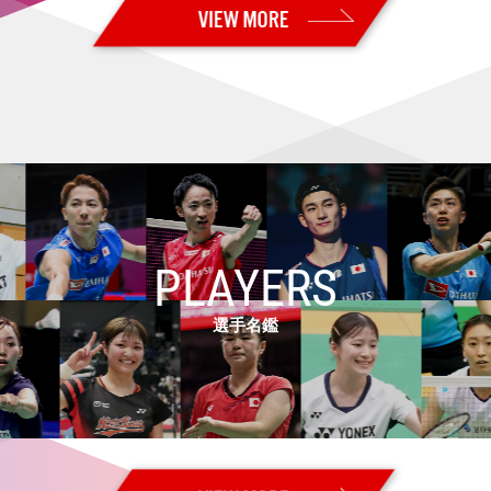
邉いずれも準優勝
2026.07.18
【ジャパンオープン2026 Super 750・準決勝】女子単：山口、男子単：
渡邉が決勝進出！
2026.07.17
【ジャパンオープン2026 Super 750・準々決勝】日本勢7組が準決勝進
出！
2026.07.16
【ジャパンオープン2026 Super 750・2回戦】女子複：鈴木／山北、混
合複：古賀／齋藤、男子複：保木／小林が日本人対決で勝利！
2026.07.15
PLAYERS
【ジャパンオープン2026 Super 750・1回戦2日目】男子単：田中、男
子複：川邊／松川が格上に勝利！ 日本勢15組が2回戦進出
選手名鑑
2026.07.14
【ジャパンオープン2026 Super 750・1回戦1日目】古賀／齋藤がランキ
ング上位に勝利！ 奈良岡、奥原、渡辺／田口も2回戦進出
2026.07.05
【カナダオープン2026 Super 300・決勝】日本勢が5種目制覇！！ 沖
本はSuper 300大会 初制覇！
2026.07.04