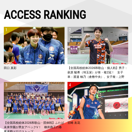
に勝利！ 日本勢5組が準決勝進出
ACCESS RANKING
2026.06.25
【USオープン2026 Super 300・2回戦】日本勢11組が準々決勝進出
2026.06.24
【USオープン2026 Super 300・1回戦2日目】日本勢14組が2回戦進出
2026.06.23
【USオープン2026 Super 300・予選／1回戦1日目】日本勢８組が勝利
2026.06.21
【全日本実業団2026・決勝】男子：トナミ運輸、女子：岐阜Bluvicが優
勝！！
田口 真彩
【全国高校総体2026和歌山・個人戦】男子：
2026.06.20
萩原 駿希（埼玉栄）が単・複2冠！ 女子
【全日本実業団2026・準々決勝／準決勝】男子：トナミ運輸と
単：渡邉 柚乃（倉敷中央）、女子複：上野
優寿／伴野 碧唯（ふたば未来学園）が春夏連
BIPROGY、女子：岐阜BluvicとBIPROGYが決勝進出！
覇！
2026.06.14
【オーストラリアオープン2026 Super 500・決勝】女子単：山口 茜が
優勝！！
2026.06.13
【オーストラリアオープン2026 Super 500・準決勝】山口が決勝進
出！ 奥原はベスト4
【全国高校総体2026和歌山・団体戦】ふたば
宮崎 友花
未来学園が男女アベックV！ 柳井商工の春
2026.06.12
夏連覇は11でストップ