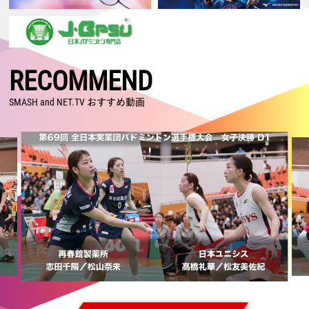
子複：福島／松本は準優勝
2026.07.25
【中国オープン2026 Super 1000・準決勝】山口、福島／松本が決勝進
出！ 宮崎はベスト4
2026.07.24
RECOMMEND
【中国オープン2026 Super 1000・準々決勝】女子単：宮崎が上位選手
に勝利！ 女子単：山口、女子複：福島／松本も準決勝進出
SMASH and NET.TV おすすめ動画
2026.07.24
【全国高校総体2026和歌山・団体戦】ふたば未来学園が男女アベック
V！ 柳井商工の春夏連覇は11でストップ
2026.07.23
【中国オープン2026 Super 1000・2回戦】混合複：渡辺／田口が上位
ペアに勝利！ 日本勢6組が準々決勝進出
2026.07.22
【中国オープン2026 Super 1000・1回戦2日目】混合複：霜上／保原が
上位ペアに勝利！ 日本勢13組が2回戦進出
2026.07.21
【中国オープン2026 Super 1000・1回戦1日目】男子複：熊谷／西 が上
位ペアに勝利！
2026.07.19
【ジャパンオープン2026 Super 750・決勝】女子単：山口、男子単：渡