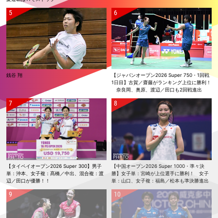
【オーストラリアオープン2026 Super 500・準々決勝】山口、奥原が
準決勝進出
2026.06.11
【オーストラリアオープン2026 Super 500・2回戦】日本勢３組が準々
決勝進出
2026.06.10
【オーストラリアオープン2026 Super 500・1回戦2日目】日本勢5組が
2回戦進出
銭谷 翔
【ジャパンオープン2026 Super 750・1回戦
1日目】古賀／齋藤がランキング上位に勝利！
2026.06.09
奈良岡、奥原、渡辺／田口も2回戦進出
【オーストラリアオープン2026 Super 500・予選／1回戦1日目】男子
単：小川 翔悟、武井 凛生 ともに本戦出場ならず
2026.06.07
【インドネシアオープン2026 Super 1000・決勝】フクマツ優勝！！
山口は準優勝
2026.06.06
【インドネシアオープン2026 Super 1000・準決勝】女子単：山口、女
【タイペイオープン2026 Super 300】男子
【中国オープン2026 Super 1000・準々決
子複：福島／松本が決勝進出！
単：沖本、女子複：髙橋／中出、混合複：渡
勝】女子単：宮崎が上位選手に勝利！ 女子
辺／田口が優勝！！
単：山口、女子複：福島／松本も準決勝進出
2026.06.05
【インドネシアオープン2026 Super 1000・準々決勝】保原／廣上が世
界ランク2位を下す！ 山口、福島／松本も準決勝進出
2026.06.04