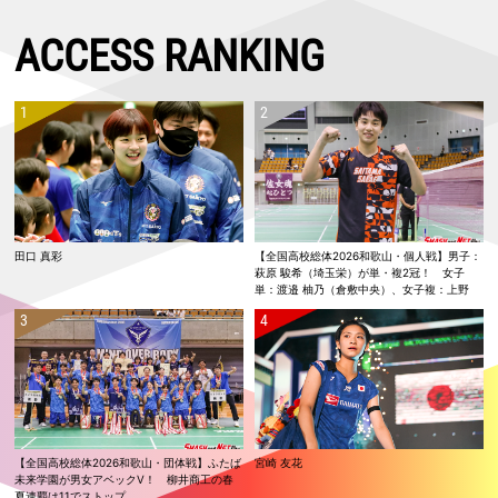
に勝利！ 日本勢5組が準決勝進出
ACCESS RANKING
2026.06.25
【USオープン2026 Super 300・2回戦】日本勢11組が準々決勝進出
2026.06.24
【USオープン2026 Super 300・1回戦2日目】日本勢14組が2回戦進出
2026.06.23
【USオープン2026 Super 300・予選／1回戦1日目】日本勢８組が勝利
2026.06.21
【全日本実業団2026・決勝】男子：トナミ運輸、女子：岐阜Bluvicが優
勝！！
田口 真彩
【全国高校総体2026和歌山・個人戦】男子：
2026.06.20
萩原 駿希（埼玉栄）が単・複2冠！ 女子
【全日本実業団2026・準々決勝／準決勝】男子：トナミ運輸と
単：渡邉 柚乃（倉敷中央）、女子複：上野
優寿／伴野 碧唯（ふたば未来学園）が春夏連
BIPROGY、女子：岐阜BluvicとBIPROGYが決勝進出！
覇！
2026.06.14
【オーストラリアオープン2026 Super 500・決勝】女子単：山口 茜が
優勝！！
2026.06.13
【オーストラリアオープン2026 Super 500・準決勝】山口が決勝進
出！ 奥原はベスト4
【全国高校総体2026和歌山・団体戦】ふたば
宮崎 友花
未来学園が男女アベックV！ 柳井商工の春
2026.06.12
夏連覇は11でストップ