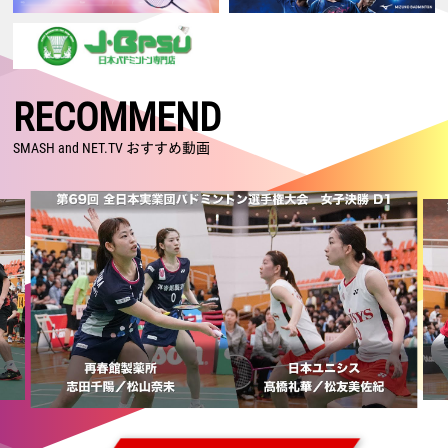
野 碧唯（ふたば未来学園）が春夏連覇！
2026.07.26
【中国オープン2026 Super 1000・決勝】女子単：山口が優勝！！ 女
子複：福島／松本は準優勝
2026.07.25
RECOMMEND
【中国オープン2026 Super 1000・準決勝】山口、福島／松本が決勝進
出！ 宮崎はベスト4
SMASH and NET.TV おすすめ動画
2026.07.24
【中国オープン2026 Super 1000・準々決勝】女子単：宮崎が上位選手
に勝利！ 女子単：山口、女子複：福島／松本も準決勝進出
2026.07.24
【全国高校総体2026和歌山・団体戦】ふたば未来学園が男女アベック
V！ 柳井商工の春夏連覇は11でストップ
2026.07.23
【中国オープン2026 Super 1000・2回戦】混合複：渡辺／田口が上位
ペアに勝利！ 日本勢6組が準々決勝進出
2026.07.22
【中国オープン2026 Super 1000・1回戦2日目】混合複：霜上／保原が
上位ペアに勝利！ 日本勢13組が2回戦進出
2026.07.21
【中国オープン2026 Super 1000・1回戦1日目】男子複：熊谷／西 が上