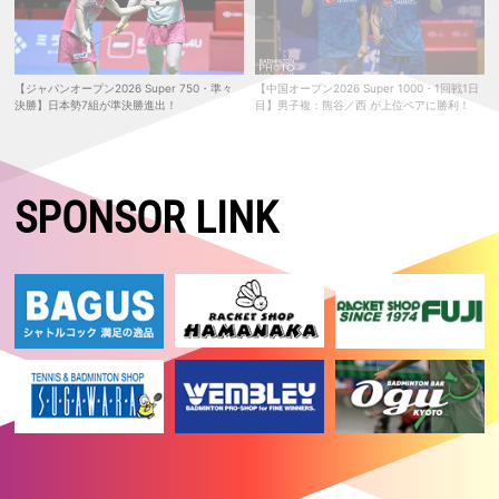
【インドネシアオープン2026 Super 1000・準々決勝】保原／廣上が世
界ランク2位を下す！ 山口、福島／松本も準決勝進出
2026.06.04
【インドネシアオープン2026 Super 1000・2回戦】男子単：田中が世
【ジャパンオープン2026 Super 750・準々
【中国オープン2026 Super 1000・1回戦1日
決勝】日本勢7組が準決勝進出！
目】男子複：熊谷／西 が上位ペアに勝利！
界ランク1位に勝利！！
2026.06.03
【インドネシアオープン2026 Super 1000・1回戦2日目】日本勢12組が
2回戦進出
SPONSOR LINK
2026.06.02
【インドネシアオープン2026 Super 1000・1回戦1日目】日本勢の女子
複3組いずれも勝利 女子単：仁平は明地に勝利
2026.05.31
【シンガポールオープン2026 Super 750・決勝】女子単：山口、混合
複：霜上／保原ともに準優勝
2026.05.30
【シンガポールオープン2026 Super 750・準決勝】女子単：山口、混合
複：霜上／保原が決勝進出！
2026.05.29
【シンガポールオープン2026 Super 750・準々決勝】混合複：霜上／保
原の快進撃止まらず！ 日本勢4組が準決勝進出