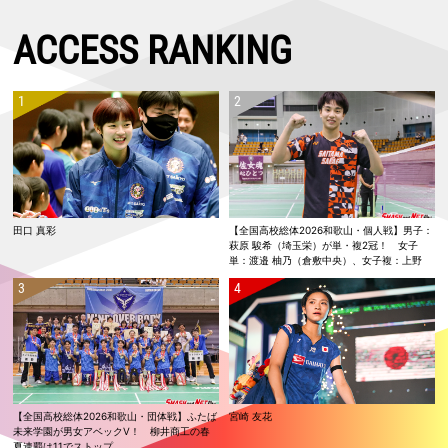
複：髙橋／中出が決勝進出！
ACCESS RANKING
2026.06.26
【USオープン2026 Super 300・準々決勝】女子複：髙橋／中出が格上
に勝利！ 日本勢5組が準決勝進出
2026.06.25
【USオープン2026 Super 300・2回戦】日本勢11組が準々決勝進出
2026.06.24
【USオープン2026 Super 300・1回戦2日目】日本勢14組が2回戦進出
2026.06.23
【USオープン2026 Super 300・予選／1回戦1日目】日本勢８組が勝利
田口 真彩
【全国高校総体2026和歌山・個人戦】男子：
2026.06.21
萩原 駿希（埼玉栄）が単・複2冠！ 女子
【全日本実業団2026・決勝】男子：トナミ運輸、女子：岐阜Bluvicが優
単：渡邉 柚乃（倉敷中央）、女子複：上野
優寿／伴野 碧唯（ふたば未来学園）が春夏連
勝！！
覇！
2026.06.20
【全日本実業団2026・準々決勝／準決勝】男子：トナミ運輸と
BIPROGY、女子：岐阜BluvicとBIPROGYが決勝進出！
2026.06.14
【オーストラリアオープン2026 Super 500・決勝】女子単：山口 茜が
優勝！！
【全国高校総体2026和歌山・団体戦】ふたば
宮崎 友花
未来学園が男女アベックV！ 柳井商工の春
2026.06.13
夏連覇は11でストップ