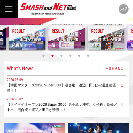
人戦】男子：萩原
駿希（埼玉栄）が
2026.08.02
2
単・複2冠！ 女
【タイペイオープ
子単：渡邉 柚乃
崎
ン2026 Super
2
2026.08.09
（倉敷中央）、女
【韓国マスターズ
300】男子単：沖
子複：上野 優寿／
山
2026 Super
本、女子複：髙橋
伴野 碧唯（ふたば
島
300】混合複：渡
／中出、混合複：
未来学園）が春夏
進
辺／田口が2週連
渡辺／田口が優
連覇！
続優勝！！
勝！！
What's News
一覧を見る
2026.08.09
【韓国マスターズ2026 Super 300】混合複：渡辺／田口が2週連続優
勝！！
2026.08.02
【タイペイオープン2026 Super 300】男子単：沖本、女子複：髙橋／
中出、混合複：渡辺／田口が優勝！！
2026.07.27
【全国高校総体2026和歌山・個人戦】男子：萩原 駿希（埼玉栄）が
単・複2冠！ 女子単：渡邉 柚乃（倉敷中央）、女子複：上野 優寿／伴