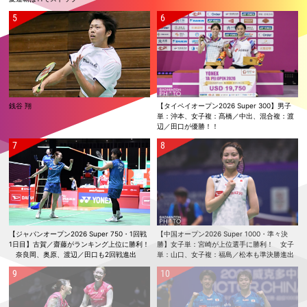
【オーストラリアオープン2026 Super 500・準決勝】山口が決勝進
出！ 奥原はベスト4
2026.06.12
【オーストラリアオープン2026 Super 500・準々決勝】山口、奥原が
準決勝進出
2026.06.11
【オーストラリアオープン2026 Super 500・2回戦】日本勢３組が準々
決勝進出
銭谷 翔
【タイペイオープン2026 Super 300】男子
単：沖本、女子複：髙橋／中出、混合複：渡
2026.06.10
辺／田口が優勝！！
【オーストラリアオープン2026 Super 500・1回戦2日目】日本勢5組が
2回戦進出
2026.06.09
【オーストラリアオープン2026 Super 500・予選／1回戦1日目】男子
単：小川 翔悟、武井 凛生 ともに本戦出場ならず
2026.06.07
【インドネシアオープン2026 Super 1000・決勝】フクマツ優勝！！
【ジャパンオープン2026 Super 750・1回戦
【中国オープン2026 Super 1000・準々決
山口は準優勝
1日目】古賀／齋藤がランキング上位に勝利！
勝】女子単：宮崎が上位選手に勝利！ 女子
奈良岡、奥原、渡辺／田口も2回戦進出
単：山口、女子複：福島／松本も準決勝進出
2026.06.06
【インドネシアオープン2026 Super 1000・準決勝】女子単：山口、女
子複：福島／松本が決勝進出！
2026.06.05