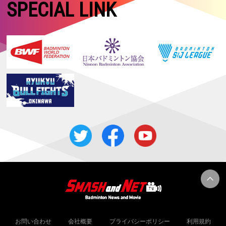
SPECIAL LINK
2026.05.27
【シンガポールオープン2026 Super 750・1回戦2日目】五十嵐／志
田、霜上／保原、渡辺／田口がランキング上位に勝利！
2026.05.26
【シンガポールオープン2026 Super 750・1回戦1日目】男子単：奈良岡
がランキング上位に勝利！
2026.05.24
【日本ランキングサーキット2026】高校2年の渡邉 柚乃が女子単優
勝！ 5種目いずれも初優勝
2026.05.24
【マレーシアマスターズ2026 Super 500・決勝】女子複：櫻本／廣田
は準優勝
2026.05.23
【マレーシアマスターズ2026 Super 500・準決勝】女子複：櫻本／廣
田が決勝進出！ 女子単：明地はベスト4
2026.05.22
【マレーシアマスターズ2026 Super 500・準々決勝】女子単：明地、
女子複：櫻本／廣田が準決勝進出！
2026.05.21
【マレーシアマスターズ2026 Super 500・2回戦】女子複：櫻本／廣田
が志田／五十嵐を破る！ 日本勢５組が準々決勝進出
お問い合わせ
会社概要
プライバシーポリシー
利用規約