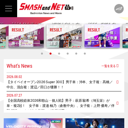
人戦】男子：萩原
駿希（埼玉栄）が
2026.08.02
2026.07.26
単・複2冠！ 女
【タイペイオープ
【中国オープン
2
団
子単：渡邉 柚乃
ン2026 Super
2026 Super
来
（倉敷中央）、女
300】男子単：沖
1000・決勝】女
2
ッ
子複：上野 優寿／
本、女子複：髙橋
子単：山口が優
工
伴野 碧唯（ふたば
／中出、混合複：
勝！！ 女子複：
で
未来学園）が春夏
渡辺／田口が優
福島／松本は準優
連覇！
勝！！
勝
What's News
一覧を見る
2026.08.02
【タイペイオープン2026 Super 300】男子単：沖本、女子複：髙橋／
中出、混合複：渡辺／田口が優勝！！
2026.07.27
【全国高校総体2026和歌山・個人戦】男子：萩原 駿希（埼玉栄）が
単・複2冠！ 女子単：渡邉 柚乃（倉敷中央）、女子複：上野 優寿／伴
野 碧唯（ふたば未来学園）が春夏連覇！
2026.07.26
【中国オープン2026 Super 1000・決勝】女子単：山口が優勝！！ 女