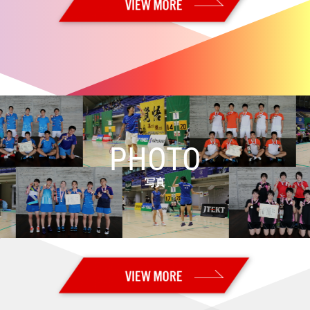
【カナダオープン2026 Super 300・準決勝】日本勢が5種目全てで決勝
進出！ 男子単・女子複は日本勢対決へ
2026.07.03
【カナダオープン2026 Super 300・準々決勝】後藤／吉田が格上に勝
利！ 沖本、鈴木／山北、古賀／齋藤が日本人対決を制す！
2026.07.02
【カナダオープン2026 Super 300・2回戦】日本勢13組が準々決勝進出
2026.07.01
【カナダオープン2026 Super 300・1回戦2日目】日本勢17組が2回戦進
出
PHOTO
2026.06.30
【カナダオープン2026 Super 300・予選／1回戦1日目】日本勢7組が2
回戦進出 男子単：秦野が本戦出場
写真
2026.06.28
【USオープン2026 Super 300・決勝】男子複：山下／岡村が海外ツ
アー初優勝！！ 女子複：髙橋／中出はツアー3連続優勝！！
2026.06.27
【USオープン2026 Super 300・準決勝】男子複：山下／岡村、女子
複：髙橋／中出が決勝進出！
2026.06.26
【USオープン2026 Super 300・準々決勝】女子複：髙橋／中出が格上