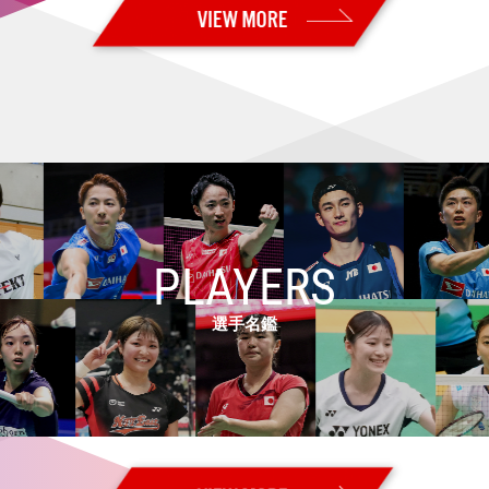
邉いずれも準優勝
2026.07.18
【ジャパンオープン2026 Super 750・準決勝】女子単：山口、男子単：
渡邉が決勝進出！
2026.07.17
【ジャパンオープン2026 Super 750・準々決勝】日本勢7組が準決勝進
出！
2026.07.16
【ジャパンオープン2026 Super 750・2回戦】女子複：鈴木／山北、混
合複：古賀／齋藤、男子複：保木／小林が日本人対決で勝利！
2026.07.15
PLAYERS
【ジャパンオープン2026 Super 750・1回戦2日目】男子単：田中、男
子複：川邊／松川が格上に勝利！ 日本勢15組が2回戦進出
選手名鑑
2026.07.14
【ジャパンオープン2026 Super 750・1回戦1日目】古賀／齋藤がランキ
ング上位に勝利！ 奈良岡、奥原、渡辺／田口も2回戦進出
2026.07.05
【カナダオープン2026 Super 300・決勝】日本勢が5種目制覇！！ 沖
本はSuper 300大会 初制覇！
2026.07.04