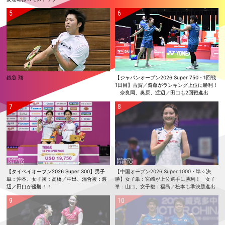
【オーストラリアオープン2026 Super 500・準々決勝】山口、奥原が
準決勝進出
2026.06.11
【オーストラリアオープン2026 Super 500・2回戦】日本勢３組が準々
決勝進出
2026.06.10
【オーストラリアオープン2026 Super 500・1回戦2日目】日本勢5組が
2回戦進出
銭谷 翔
【ジャパンオープン2026 Super 750・1回戦
1日目】古賀／齋藤がランキング上位に勝利！
2026.06.09
奈良岡、奥原、渡辺／田口も2回戦進出
【オーストラリアオープン2026 Super 500・予選／1回戦1日目】男子
単：小川 翔悟、武井 凛生 ともに本戦出場ならず
2026.06.07
【インドネシアオープン2026 Super 1000・決勝】フクマツ優勝！！
山口は準優勝
2026.06.06
【インドネシアオープン2026 Super 1000・準決勝】女子単：山口、女
【タイペイオープン2026 Super 300】男子
【中国オープン2026 Super 1000・準々決
子複：福島／松本が決勝進出！
単：沖本、女子複：髙橋／中出、混合複：渡
勝】女子単：宮崎が上位選手に勝利！ 女子
辺／田口が優勝！！
単：山口、女子複：福島／松本も準決勝進出
2026.06.05
【インドネシアオープン2026 Super 1000・準々決勝】保原／廣上が世
界ランク2位を下す！ 山口、福島／松本も準決勝進出
2026.06.04