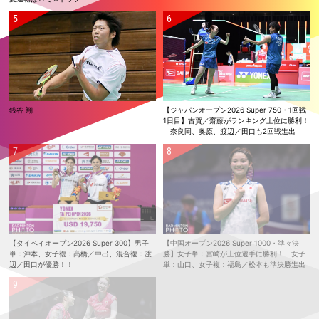
【オーストラリアオープン2026 Super 500・準々決勝】山口、奥原が
準決勝進出
2026.06.11
【オーストラリアオープン2026 Super 500・2回戦】日本勢３組が準々
決勝進出
2026.06.10
【オーストラリアオープン2026 Super 500・1回戦2日目】日本勢5組が
2回戦進出
銭谷 翔
【ジャパンオープン2026 Super 750・1回戦
1日目】古賀／齋藤がランキング上位に勝利！
2026.06.09
奈良岡、奥原、渡辺／田口も2回戦進出
【オーストラリアオープン2026 Super 500・予選／1回戦1日目】男子
単：小川 翔悟、武井 凛生 ともに本戦出場ならず
2026.06.07
【インドネシアオープン2026 Super 1000・決勝】フクマツ優勝！！
山口は準優勝
2026.06.06
【インドネシアオープン2026 Super 1000・準決勝】女子単：山口、女
【タイペイオープン2026 Super 300】男子
【中国オープン2026 Super 1000・準々決
子複：福島／松本が決勝進出！
単：沖本、女子複：髙橋／中出、混合複：渡
勝】女子単：宮崎が上位選手に勝利！ 女子
辺／田口が優勝！！
単：山口、女子複：福島／松本も準決勝進出
2026.06.05
【インドネシアオープン2026 Super 1000・準々決勝】保原／廣上が世
界ランク2位を下す！ 山口、福島／松本も準決勝進出
2026.06.04