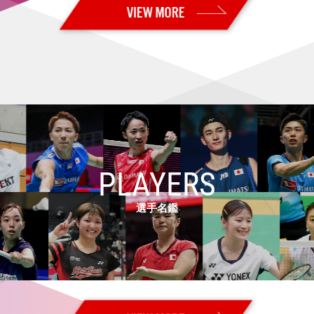
邉いずれも準優勝
2026.07.18
【ジャパンオープン2026 Super 750・準決勝】女子単：山口、男子単：
渡邉が決勝進出！
2026.07.17
【ジャパンオープン2026 Super 750・準々決勝】日本勢7組が準決勝進
出！
2026.07.16
【ジャパンオープン2026 Super 750・2回戦】女子複：鈴木／山北、混
合複：古賀／齋藤、男子複：保木／小林が日本人対決で勝利！
2026.07.15
PLAYERS
【ジャパンオープン2026 Super 750・1回戦2日目】男子単：田中、男
子複：川邊／松川が格上に勝利！ 日本勢15組が2回戦進出
選手名鑑
2026.07.14
【ジャパンオープン2026 Super 750・1回戦1日目】古賀／齋藤がランキ
ング上位に勝利！ 奈良岡、奥原、渡辺／田口も2回戦進出
2026.07.05
【カナダオープン2026 Super 300・決勝】日本勢が5種目制覇！！ 沖
本はSuper 300大会 初制覇！
2026.07.04