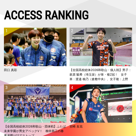
に勝利！ 日本勢5組が準決勝進出
ACCESS RANKING
2026.06.25
【USオープン2026 Super 300・2回戦】日本勢11組が準々決勝進出
2026.06.24
【USオープン2026 Super 300・1回戦2日目】日本勢14組が2回戦進出
2026.06.23
【USオープン2026 Super 300・予選／1回戦1日目】日本勢８組が勝利
2026.06.21
【全日本実業団2026・決勝】男子：トナミ運輸、女子：岐阜Bluvicが優
勝！！
田口 真彩
【全国高校総体2026和歌山・個人戦】男子：
2026.06.20
萩原 駿希（埼玉栄）が単・複2冠！ 女子
【全日本実業団2026・準々決勝／準決勝】男子：トナミ運輸と
単：渡邉 柚乃（倉敷中央）、女子複：上野
優寿／伴野 碧唯（ふたば未来学園）が春夏連
BIPROGY、女子：岐阜BluvicとBIPROGYが決勝進出！
覇！
2026.06.14
【オーストラリアオープン2026 Super 500・決勝】女子単：山口 茜が
優勝！！
2026.06.13
【オーストラリアオープン2026 Super 500・準決勝】山口が決勝進
出！ 奥原はベスト4
【全国高校総体2026和歌山・団体戦】ふたば
宮崎 友花
未来学園が男女アベックV！ 柳井商工の春
2026.06.12
夏連覇は11でストップ