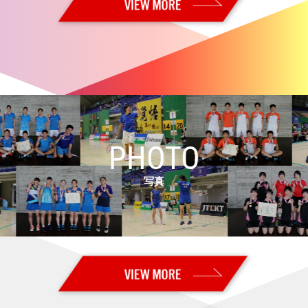
【カナダオープン2026 Super 300・準決勝】日本勢が5種目全てで決勝
進出！ 男子単・女子複は日本勢対決へ
2026.07.03
【カナダオープン2026 Super 300・準々決勝】後藤／吉田が格上に勝
利！ 沖本、鈴木／山北、古賀／齋藤が日本人対決を制す！
2026.07.02
【カナダオープン2026 Super 300・2回戦】日本勢13組が準々決勝進出
2026.07.01
【カナダオープン2026 Super 300・1回戦2日目】日本勢17組が2回戦進
出
PHOTO
2026.06.30
【カナダオープン2026 Super 300・予選／1回戦1日目】日本勢7組が2
回戦進出 男子単：秦野が本戦出場
写真
2026.06.28
【USオープン2026 Super 300・決勝】男子複：山下／岡村が海外ツ
アー初優勝！！ 女子複：髙橋／中出はツアー3連続優勝！！
2026.06.27
【USオープン2026 Super 300・準決勝】男子複：山下／岡村、女子
複：髙橋／中出が決勝進出！
2026.06.26
【USオープン2026 Super 300・準々決勝】女子複：髙橋／中出が格上