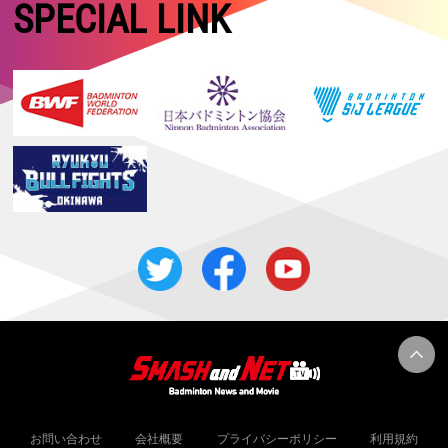
SPECIAL LINK
2026.05.27
【シンガポールオープン2026 Super 750・1回戦2日目】五十嵐／志
田、霜上／保原、渡辺／田口がランキング上位に勝利！
2026.05.26
【シンガポールオープン2026 Super 750・1回戦1日目】男子単：奈良岡
がランキング上位に勝利！
2026.05.24
【日本ランキングサーキット2026】高校2年の渡邉 柚乃が女子単優
勝！ 5種目いずれも初優勝
2026.05.24
【マレーシアマスターズ2026 Super 500・決勝】女子複：櫻本／廣田
は準優勝
2026.05.23
【マレーシアマスターズ2026 Super 500・準決勝】女子複：櫻本／廣
田が決勝進出！ 女子単：明地はベスト4
2026.05.22
【マレーシアマスターズ2026 Super 500・準々決勝】女子単：明地、
女子複：櫻本／廣田が準決勝進出！
2026.05.21
【マレーシアマスターズ2026 Super 500・2回戦】女子複：櫻本／廣田
が志田／五十嵐を破る！ 日本勢５組が準々決勝進出
お問い合わせ
会社概要
プライバシーポリシー
利用規約