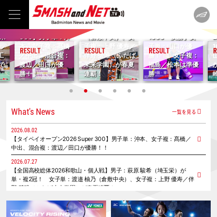
人戦】男子：萩原
駿希（埼玉栄）が
2026.08.02
2026.07.26
単・複2冠！ 女
【タイペイオープ
【中国オープン
2
団
子単：渡邉 柚乃
ン2026 Super
2026 Super
来
（倉敷中央）、女
300】男子単：沖
1000・決勝】女
2
ッ
子複：上野 優寿／
本、女子複：髙橋
子単：山口が優
工
伴野 碧唯（ふたば
／中出、混合複：
勝！！ 女子複：
で
未来学園）が春夏
渡辺／田口が優
福島／松本は準優
連覇！
勝！！
勝
What's News
一覧を見る
2026.08.02
【タイペイオープン2026 Super 300】男子単：沖本、女子複：髙橋／
中出、混合複：渡辺／田口が優勝！！
2026.07.27
【全国高校総体2026和歌山・個人戦】男子：萩原 駿希（埼玉栄）が
単・複2冠！ 女子単：渡邉 柚乃（倉敷中央）、女子複：上野 優寿／伴
野 碧唯（ふたば未来学園）が春夏連覇！
2026.07.26
【中国オープン2026 Super 1000・決勝】女子単：山口が優勝！！ 女