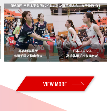
uper 300・決勝】日本勢が5種目制覇！！ 沖本はSuper 300大会 初
Super 300・準決勝】日本勢が5種目全てで決勝進出！ 男子単・女子
 Super 300・準々決勝】後藤／吉田が格上に勝利！ 沖本、鈴木／山
uper 300・2回戦】日本勢13組が準々決勝進出
uper 300・1回戦2日目】日本勢17組が2回戦進出
Super 300・予選／1回戦1日目】日本勢7組が2回戦進出 男子単：秦
uper 300・決勝】男子複：山下／岡村が海外ツアー初優勝！！ 女子
uper 300・準決勝】男子複：山下／岡村、女子複：髙橋／中出が決勝進出
uper 300・準々決勝】女子複：髙橋／中出が格上に勝利！ 日本勢5組が
per 300・2回戦】日本勢11組が準々決勝進出