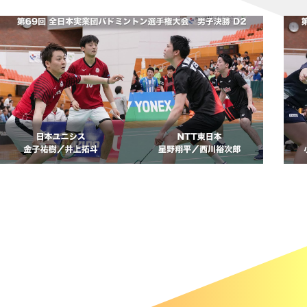
制覇！
複は日本勢対決へ
北、古賀／齋藤が日本人対決を制す！
野が本戦出場
複：髙橋／中出はツアー3連続優勝！！
！
準決勝進出