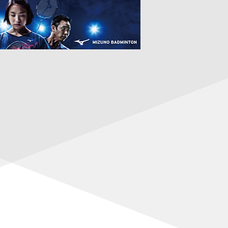
山口、女子複：福島／松本も準決勝進出
11でストップ
組が準々決勝進出
勢13組が2回戦進出
男子複：保木／小林が日本人対決で勝利！
上に勝利！ 日本勢15組が2回戦進出
奈良岡、奥原、渡辺／田口も2回戦進出