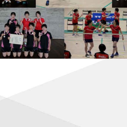
：明地はベスト4
決勝進出！
る！ 日本勢５組が準々決勝進出
勝