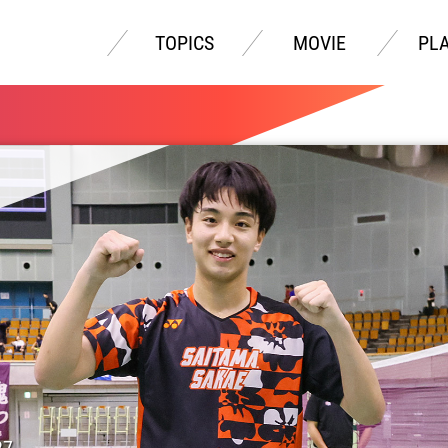
TOPICS
MOVIE
PL