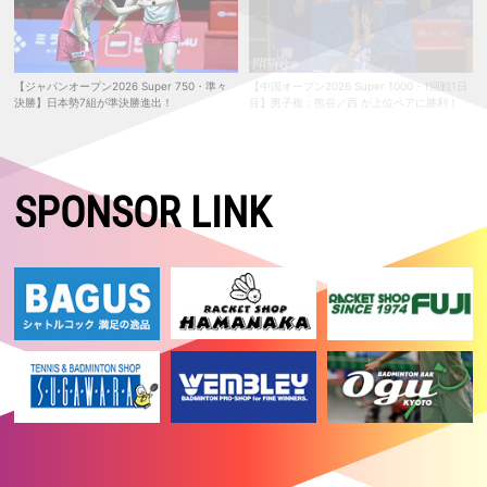
【インドネシアオープン2026 Super 1000・2回戦】男子単：田中が世
界ランク1位に勝利！！
2026.06.03
【インドネシアオープン2026 Super 1000・1回戦2日目】日本勢12組が
【ジャパンオープン2026 Super 750・準々
【中国オープン2026 Super 1000・1回戦1日
決勝】日本勢7組が準決勝進出！
目】男子複：熊谷／西 が上位ペアに勝利！
2回戦進出
2026.06.02
【インドネシアオープン2026 Super 1000・1回戦1日目】日本勢の女子
複3組いずれも勝利 女子単：仁平は明地に勝利
SPONSOR LINK
2026.05.31
【シンガポールオープン2026 Super 750・決勝】女子単：山口、混合
複：霜上／保原ともに準優勝
2026.05.30
【シンガポールオープン2026 Super 750・準決勝】女子単：山口、混合
複：霜上／保原が決勝進出！
2026.05.29
【シンガポールオープン2026 Super 750・準々決勝】混合複：霜上／保
原の快進撃止まらず！ 日本勢4組が準決勝進出
2026.05.28
【シンガポールオープン2026 Super 750・2回戦】日本勢9組が準々決
勝進出