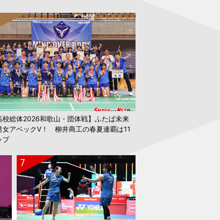
利！
高校総体2026和歌山・団体戦】ふたば未来
男女アベックV！ 柳井商工の春夏連覇は11
ップ
選手・早川賢一さんが来場、ファンと交流