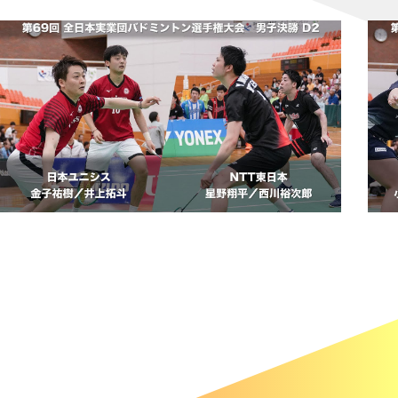
制覇！
複は日本勢対決へ
北、古賀／齋藤が日本人対決を制す！
野が本戦出場
複：髙橋／中出はツアー3連続優勝！！
！
準決勝進出