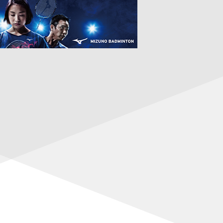
山口、女子複：福島／松本も準決勝進出
11でストップ
組が準々決勝進出
勢13組が2回戦進出
男子複：保木／小林が日本人対決で勝利！
上に勝利！ 日本勢15組が2回戦進出
奈良岡、奥原、渡辺／田口も2回戦進出