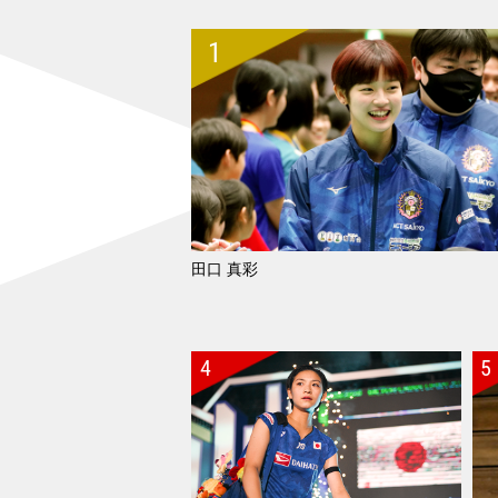
2026.05.15
【タイオープン2026 S
2026.05.14
【タイオープン2026 S
2026.05.13
【タイオープン2026 Su
2026.05.12
【タイオープン2026 S
2026.05.04
【関東大学春季リーグ20
2026.05.02
【トマス＆ユーバー杯20
田口 真彩
2026.05.01
【トマス＆ユーバー杯20
2026.04.30
【トマス＆ユーバー杯20
2026.04.13
【ミズノおもてなしカップ
2026.04.12
【ミズノおもてなしカップ