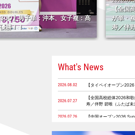
個人戦】男子：萩原 駿希（埼玉栄）
2026.0
柚乃（倉敷中央）、女子複：上野 優
【中国
園）が春夏連覇！
勝！！
What's News
2026.08.02
【タイペイオープン2026
【全国高校総体2026和
2026.07.27
寿／伴野 碧唯（ふたば
2026.07.26
【中国オープン2026 S
2026.07.25
【中国オープン2026 S