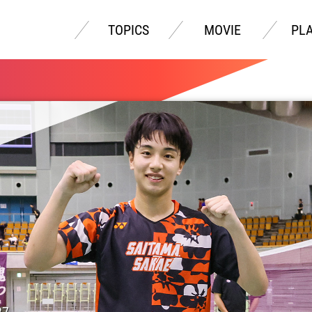
TOPICS
MOVIE
PL