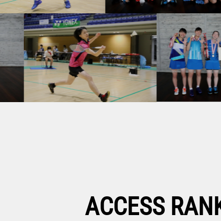
2026.05.24
【日本ランキングサーキッ
2026.05.24
【マレーシアマスターズ20
2026.05.23
【マレーシアマスターズ20
2026.05.22
【マレーシアマスターズ20
2026.05.21
【マレーシアマスターズ2
2026.05.20
【マレーシアマスターズ202
2026.05.19
【マレーシアマスターズ20
2026.05.17
【タイオープン2026 S
2026.05.17
【中国マスターズ2026 S
ACCESS RAN
2026.05.16
【タイオープン2026 S