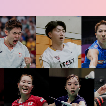
2026.06.24
【USオープン2026 Su
2026.06.23
【USオープン2026 Su
2026.06.21
【全日本実業団2026・決
2026.06.20
【全日本実業団2026・準
2026.06.14
【オーストラリアオープン2
2026.06.13
【オーストラリアオープン2
2026.06.12
【オーストラリアオープン2
2026.06.11
【オーストラリアオープン2
2026.06.10
【オーストラリアオープン20
2026.06.09
【オーストラリアオープン2
2026.06.07
【インドネシアオープン20