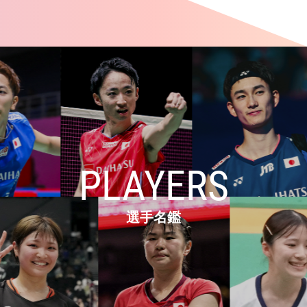
per 300・1回戦2日目】日本勢14組が2回戦進出
per 300・予選／1回戦1日目】日本勢８組が勝利
勝】男子：トナミ運輸、女子：岐阜Bluvicが優勝！！
々決勝／準決勝】男子：トナミ運輸とBIPROGY、女子：岐阜BluvicとB
026 Super 500・決勝】女子単：山口 茜が優勝！！
026 Super 500・準決勝】山口が決勝進出！ 奥原はベスト4
PLAYERS
026 Super 500・準々決勝】山口、奥原が準決勝進出
026 Super 500・2回戦】日本勢３組が準々決勝進出
選手名鑑
26 Super 500・1回戦2日目】日本勢5組が2回戦進出
026 Super 500・予選／1回戦1日目】男子単：小川 翔悟、武井 凛
26 Super 1000・決勝】フクマツ優勝！！ 山口は準優勝