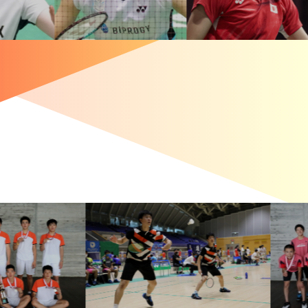
勝進出！
 山口、福島／松本も準決勝進出
女子単：仁平は明地に勝利
優勝
進出！
！ 日本勢4組が準決勝進出
田口がランキング上位に勝利！
利！