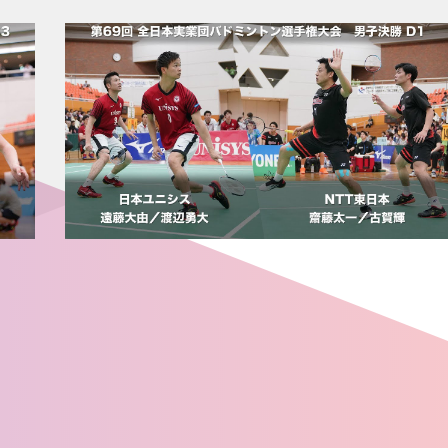
2026.07.05
【カナダオープン2026 S
2026.07.04
【カナダオープン2026 
2026.07.03
【カナダオープン2026
2026.07.02
【カナダオープン2026 S
2026.07.01
【カナダオープン2026 S
2026.06.30
【カナダオープン2026 
2026.06.28
【USオープン2026 S
2026.06.27
【USオープン2026 S
2026.06.26
【USオープン2026 S
2026.06.25
【USオープン2026 Su