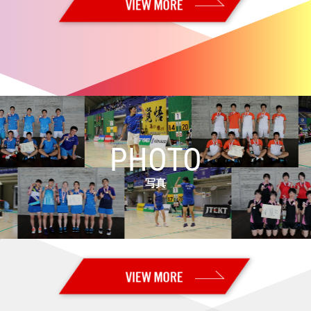
【カナダオープン2026 Super 300・準決勝】日本勢が5種目全てで決勝
進出！ 男子単・女子複は日本勢対決へ
2026.07.03
【カナダオープン2026 Super 300・準々決勝】後藤／吉田が格上に勝
利！ 沖本、鈴木／山北、古賀／齋藤が日本人対決を制す！
2026.07.02
【カナダオープン2026 Super 300・2回戦】日本勢13組が準々決勝進出
2026.07.01
【カナダオープン2026 Super 300・1回戦2日目】日本勢17組が2回戦進
出
PHOTO
2026.06.30
【カナダオープン2026 Super 300・予選／1回戦1日目】日本勢7組が2
回戦進出 男子単：秦野が本戦出場
写真
2026.06.28
【USオープン2026 Super 300・決勝】男子複：山下／岡村が海外ツ
アー初優勝！！ 女子複：髙橋／中出はツアー3連続優勝！！
2026.06.27
【USオープン2026 Super 300・準決勝】男子複：山下／岡村、女子
複：髙橋／中出が決勝進出！
2026.06.26
【USオープン2026 Super 300・準々決勝】女子複：髙橋／中出が格上