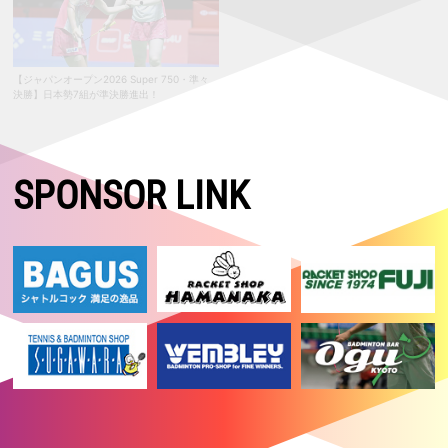
【インドネシアオープン2026 Super 1000・2回戦】男子単：田中が世
界ランク1位に勝利！！
2026.06.03
【インドネシアオープン2026 Super 1000・1回戦2日目】日本勢12組が
【ジャパンオープン2026 Super 750・準々
【中国オープン2026 Super 1000・1回戦1日
決勝】日本勢7組が準決勝進出！
目】男子複：熊谷／西 が上位ペアに勝利！
2回戦進出
2026.06.02
【インドネシアオープン2026 Super 1000・1回戦1日目】日本勢の女子
複3組いずれも勝利 女子単：仁平は明地に勝利
SPONSOR LINK
2026.05.31
【シンガポールオープン2026 Super 750・決勝】女子単：山口、混合
複：霜上／保原ともに準優勝
2026.05.30
【シンガポールオープン2026 Super 750・準決勝】女子単：山口、混合
複：霜上／保原が決勝進出！
2026.05.29
【シンガポールオープン2026 Super 750・準々決勝】混合複：霜上／保
原の快進撃止まらず！ 日本勢4組が準決勝進出
2026.05.28
【シンガポールオープン2026 Super 750・2回戦】日本勢9組が準々決
勝進出