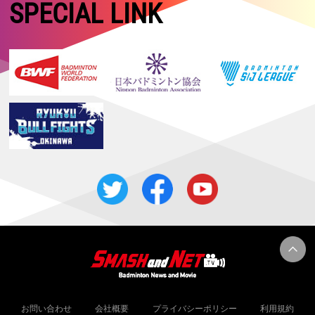
SPECIAL LINK
2026.05.27
【シンガポールオープン2026 Super 750・1回戦2日目】五十嵐／志
田、霜上／保原、渡辺／田口がランキング上位に勝利！
2026.05.26
【シンガポールオープン2026 Super 750・1回戦1日目】男子単：奈良岡
がランキング上位に勝利！
2026.05.24
【日本ランキングサーキット2026】高校2年の渡邉 柚乃が女子単優
勝！ 5種目いずれも初優勝
2026.05.24
【マレーシアマスターズ2026 Super 500・決勝】女子複：櫻本／廣田
は準優勝
2026.05.23
【マレーシアマスターズ2026 Super 500・準決勝】女子複：櫻本／廣
田が決勝進出！ 女子単：明地はベスト4
2026.05.22
【マレーシアマスターズ2026 Super 500・準々決勝】女子単：明地、
女子複：櫻本／廣田が準決勝進出！
2026.05.21
【マレーシアマスターズ2026 Super 500・2回戦】女子複：櫻本／廣田
が志田／五十嵐を破る！ 日本勢５組が準々決勝進出
お問い合わせ
会社概要
プライバシーポリシー
利用規約