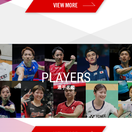
邉いずれも準優勝
2026.07.18
【ジャパンオープン2026 Super 750・準決勝】女子単：山口、男子単：
渡邉が決勝進出！
2026.07.17
【ジャパンオープン2026 Super 750・準々決勝】日本勢7組が準決勝進
出！
2026.07.16
【ジャパンオープン2026 Super 750・2回戦】女子複：鈴木／山北、混
合複：古賀／齋藤、男子複：保木／小林が日本人対決で勝利！
2026.07.15
PLAYERS
【ジャパンオープン2026 Super 750・1回戦2日目】男子単：田中、男
子複：川邊／松川が格上に勝利！ 日本勢15組が2回戦進出
選手名鑑
2026.07.14
【ジャパンオープン2026 Super 750・1回戦1日目】古賀／齋藤がランキ
ング上位に勝利！ 奈良岡、奥原、渡辺／田口も2回戦進出
2026.07.05
【カナダオープン2026 Super 300・決勝】日本勢が5種目制覇！！ 沖
本はSuper 300大会 初制覇！
2026.07.04