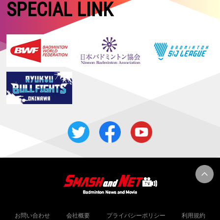
SPECIAL LINK
2026.05.28
【シンガポールオープン2026 Super 750・2回戦】日本勢9組が準々決
勝進出
2026.05.27
【シンガポールオープン2026 Super 750・1回戦2日目】五十嵐／志
田、霜上／保原、渡辺／田口がランキング上位に勝利！
2026.05.26
【シンガポールオープン2026 Super 750・1回戦1日目】男子単：奈良岡
がランキング上位に勝利！
2026.05.24
【日本ランキングサーキット2026】高校2年の渡邉 柚乃が女子単優
勝！ 5種目いずれも初優勝
2026.05.24
【マレーシアマスターズ2026 Super 500・決勝】女子複：櫻本／廣田
は準優勝
2026.05.23
【マレーシアマスターズ2026 Super 500・準決勝】女子複：櫻本／廣
田が決勝進出！ 女子単：明地はベスト4
2026.05.22
【マレーシアマスターズ2026 Super 500・準々決勝】女子単：明地、
女子複：櫻本／廣田が準決勝進出！
お問い合わせ
会社概要
プライバシーポリシー
利用規約