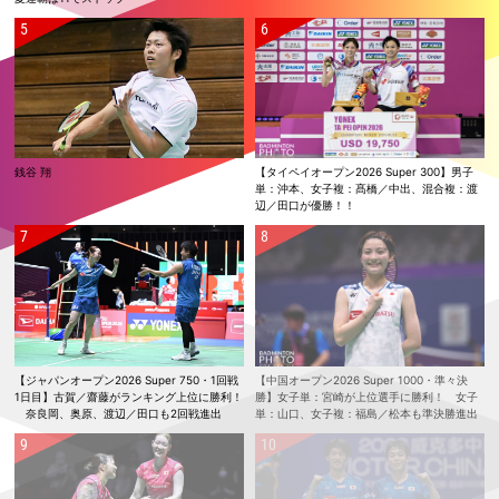
【オーストラリアオープン2026 Super 500・準決勝】山口が決勝進
出！ 奥原はベスト4
2026.06.12
【オーストラリアオープン2026 Super 500・準々決勝】山口、奥原が
準決勝進出
2026.06.11
【オーストラリアオープン2026 Super 500・2回戦】日本勢３組が準々
決勝進出
銭谷 翔
【タイペイオープン2026 Super 300】男子
単：沖本、女子複：髙橋／中出、混合複：渡
2026.06.10
辺／田口が優勝！！
【オーストラリアオープン2026 Super 500・1回戦2日目】日本勢5組が
2回戦進出
2026.06.09
【オーストラリアオープン2026 Super 500・予選／1回戦1日目】男子
単：小川 翔悟、武井 凛生 ともに本戦出場ならず
2026.06.07
【インドネシアオープン2026 Super 1000・決勝】フクマツ優勝！！
【ジャパンオープン2026 Super 750・1回戦
【中国オープン2026 Super 1000・準々決
山口は準優勝
1日目】古賀／齋藤がランキング上位に勝利！
勝】女子単：宮崎が上位選手に勝利！ 女子
奈良岡、奥原、渡辺／田口も2回戦進出
単：山口、女子複：福島／松本も準決勝進出
2026.06.06
【インドネシアオープン2026 Super 1000・準決勝】女子単：山口、女
子複：福島／松本が決勝進出！
2026.06.05