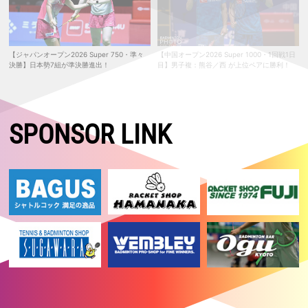
【インドネシアオープン2026 Super 1000・準々決勝】保原／廣上が世
界ランク2位を下す！ 山口、福島／松本も準決勝進出
2026.06.04
【インドネシアオープン2026 Super 1000・2回戦】男子単：田中が世
【ジャパンオープン2026 Super 750・準々
【中国オープン2026 Super 1000・1回戦1日
決勝】日本勢7組が準決勝進出！
目】男子複：熊谷／西 が上位ペアに勝利！
界ランク1位に勝利！！
2026.06.03
【インドネシアオープン2026 Super 1000・1回戦2日目】日本勢12組が
2回戦進出
SPONSOR LINK
2026.06.02
【インドネシアオープン2026 Super 1000・1回戦1日目】日本勢の女子
複3組いずれも勝利 女子単：仁平は明地に勝利
2026.05.31
【シンガポールオープン2026 Super 750・決勝】女子単：山口、混合
複：霜上／保原ともに準優勝
2026.05.30
【シンガポールオープン2026 Super 750・準決勝】女子単：山口、混合
複：霜上／保原が決勝進出！
2026.05.29
【シンガポールオープン2026 Super 750・準々決勝】混合複：霜上／保
原の快進撃止まらず！ 日本勢4組が準決勝進出