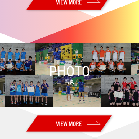
【カナダオープン2026 Super 300・決勝】日本勢が5種目制覇！！ 沖
本はSuper 300大会 初制覇！
2026.07.04
【カナダオープン2026 Super 300・準決勝】日本勢が5種目全てで決勝
進出！ 男子単・女子複は日本勢対決へ
2026.07.03
【カナダオープン2026 Super 300・準々決勝】後藤／吉田が格上に勝
利！ 沖本、鈴木／山北、古賀／齋藤が日本人対決を制す！
2026.07.02
【カナダオープン2026 Super 300・2回戦】日本勢13組が準々決勝進出
PHOTO
2026.07.01
【カナダオープン2026 Super 300・1回戦2日目】日本勢17組が2回戦進
出
写真
2026.06.30
【カナダオープン2026 Super 300・予選／1回戦1日目】日本勢7組が2
回戦進出 男子単：秦野が本戦出場
2026.06.28
【USオープン2026 Super 300・決勝】男子複：山下／岡村が海外ツ
アー初優勝！！ 女子複：髙橋／中出はツアー3連続優勝！！
2026.06.27
【USオープン2026 Super 300・準決勝】男子複：山下／岡村、女子