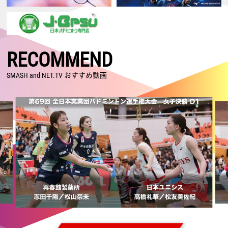
子複：福島／松本は準優勝
2026.07.25
【中国オープン2026 Super 1000・準決勝】山口、福島／松本が決勝進
出！ 宮崎はベスト4
2026.07.24
RECOMMEND
【中国オープン2026 Super 1000・準々決勝】女子単：宮崎が上位選手
に勝利！ 女子単：山口、女子複：福島／松本も準決勝進出
SMASH and NET.TV おすすめ動画
2026.07.24
【全国高校総体2026和歌山・団体戦】ふたば未来学園が男女アベック
V！ 柳井商工の春夏連覇は11でストップ
2026.07.23
【中国オープン2026 Super 1000・2回戦】混合複：渡辺／田口が上位
ペアに勝利！ 日本勢6組が準々決勝進出
2026.07.22
【中国オープン2026 Super 1000・1回戦2日目】混合複：霜上／保原が
上位ペアに勝利！ 日本勢13組が2回戦進出
2026.07.21
【中国オープン2026 Super 1000・1回戦1日目】男子複：熊谷／西 が上
位ペアに勝利！
2026.07.19
【ジャパンオープン2026 Super 750・決勝】女子単：山口、男子単：渡