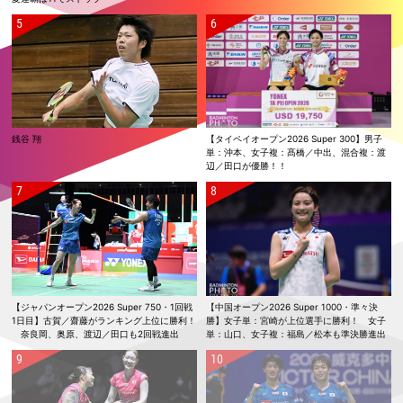
【オーストラリアオープン2026 Super 500・準々決勝】山口、奥原が
準決勝進出
2026.06.11
【オーストラリアオープン2026 Super 500・2回戦】日本勢３組が準々
決勝進出
2026.06.10
【オーストラリアオープン2026 Super 500・1回戦2日目】日本勢5組が
2回戦進出
銭谷 翔
【タイペイオープン2026 Super 300】男子
単：沖本、女子複：髙橋／中出、混合複：渡
2026.06.09
辺／田口が優勝！！
【オーストラリアオープン2026 Super 500・予選／1回戦1日目】男子
単：小川 翔悟、武井 凛生 ともに本戦出場ならず
2026.06.07
【インドネシアオープン2026 Super 1000・決勝】フクマツ優勝！！
山口は準優勝
2026.06.06
【インドネシアオープン2026 Super 1000・準決勝】女子単：山口、女
【ジャパンオープン2026 Super 750・1回戦
【中国オープン2026 Super 1000・準々決
子複：福島／松本が決勝進出！
1日目】古賀／齋藤がランキング上位に勝利！
勝】女子単：宮崎が上位選手に勝利！ 女子
奈良岡、奥原、渡辺／田口も2回戦進出
単：山口、女子複：福島／松本も準決勝進出
2026.06.05
【インドネシアオープン2026 Super 1000・準々決勝】保原／廣上が世
界ランク2位を下す！ 山口、福島／松本も準決勝進出
2026.06.04