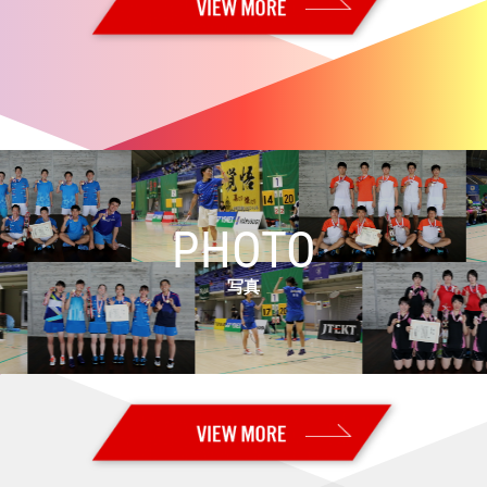
【カナダオープン2026 Super 300・準決勝】日本勢が5種目全てで決勝
進出！ 男子単・女子複は日本勢対決へ
2026.07.03
【カナダオープン2026 Super 300・準々決勝】後藤／吉田が格上に勝
利！ 沖本、鈴木／山北、古賀／齋藤が日本人対決を制す！
2026.07.02
【カナダオープン2026 Super 300・2回戦】日本勢13組が準々決勝進出
2026.07.01
【カナダオープン2026 Super 300・1回戦2日目】日本勢17組が2回戦進
出
PHOTO
2026.06.30
【カナダオープン2026 Super 300・予選／1回戦1日目】日本勢7組が2
回戦進出 男子単：秦野が本戦出場
写真
2026.06.28
【USオープン2026 Super 300・決勝】男子複：山下／岡村が海外ツ
アー初優勝！！ 女子複：髙橋／中出はツアー3連続優勝！！
2026.06.27
【USオープン2026 Super 300・準決勝】男子複：山下／岡村、女子
複：髙橋／中出が決勝進出！
2026.06.26
【USオープン2026 Super 300・準々決勝】女子複：髙橋／中出が格上