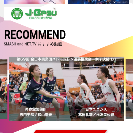
子複：福島／松本は準優勝
2026.07.25
【中国オープン2026 Super 1000・準決勝】山口、福島／松本が決勝進
出！ 宮崎はベスト4
2026.07.24
RECOMMEND
【中国オープン2026 Super 1000・準々決勝】女子単：宮崎が上位選手
に勝利！ 女子単：山口、女子複：福島／松本も準決勝進出
SMASH and NET.TV おすすめ動画
2026.07.24
【全国高校総体2026和歌山・団体戦】ふたば未来学園が男女アベック
V！ 柳井商工の春夏連覇は11でストップ
2026.07.23
【中国オープン2026 Super 1000・2回戦】混合複：渡辺／田口が上位
ペアに勝利！ 日本勢6組が準々決勝進出
2026.07.22
【中国オープン2026 Super 1000・1回戦2日目】混合複：霜上／保原が
上位ペアに勝利！ 日本勢13組が2回戦進出
2026.07.21
【中国オープン2026 Super 1000・1回戦1日目】男子複：熊谷／西 が上
位ペアに勝利！
2026.07.19
【ジャパンオープン2026 Super 750・決勝】女子単：山口、男子単：渡