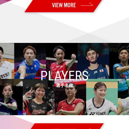
邉いずれも準優勝
2026.07.18
【ジャパンオープン2026 Super 750・準決勝】女子単：山口、男子単：
渡邉が決勝進出！
2026.07.17
【ジャパンオープン2026 Super 750・準々決勝】日本勢7組が準決勝進
出！
2026.07.16
【ジャパンオープン2026 Super 750・2回戦】女子複：鈴木／山北、混
合複：古賀／齋藤、男子複：保木／小林が日本人対決で勝利！
2026.07.15
PLAYERS
【ジャパンオープン2026 Super 750・1回戦2日目】男子単：田中、男
子複：川邊／松川が格上に勝利！ 日本勢15組が2回戦進出
選手名鑑
2026.07.14
【ジャパンオープン2026 Super 750・1回戦1日目】古賀／齋藤がランキ
ング上位に勝利！ 奈良岡、奥原、渡辺／田口も2回戦進出
2026.07.05
【カナダオープン2026 Super 300・決勝】日本勢が5種目制覇！！ 沖
本はSuper 300大会 初制覇！
2026.07.04