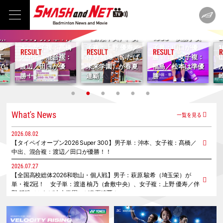
人戦】男子：萩原
駿希（埼玉栄）が
2026.08.02
2026.07.26
単・複2冠！ 女
【タイペイオープ
【中国オープン
2
団
子単：渡邉 柚乃
ン2026 Super
2026 Super
来
（倉敷中央）、女
300】男子単：沖
1000・決勝】女
2
ッ
子複：上野 優寿／
本、女子複：髙橋
子単：山口が優
工
伴野 碧唯（ふたば
／中出、混合複：
勝！！ 女子複：
で
未来学園）が春夏
渡辺／田口が優
福島／松本は準優
連覇！
勝！！
勝
What's News
一覧を見る
2026.08.02
【タイペイオープン2026 Super 300】男子単：沖本、女子複：髙橋／
中出、混合複：渡辺／田口が優勝！！
2026.07.27
【全国高校総体2026和歌山・個人戦】男子：萩原 駿希（埼玉栄）が
単・複2冠！ 女子単：渡邉 柚乃（倉敷中央）、女子複：上野 優寿／伴
野 碧唯（ふたば未来学園）が春夏連覇！
2026.07.26
【中国オープン2026 Super 1000・決勝】女子単：山口が優勝！！ 女