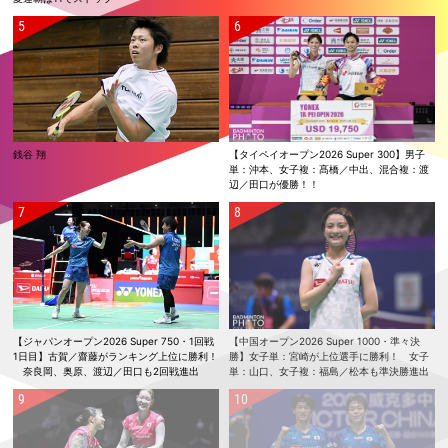
【オーストラリアオープン2026 Super 500・準々決勝】山口、奥原が
準決勝進出
2026.06.11
【オーストラリアオープン2026 Super 500・2回戦】日本勢３組が準々
決勝進出
2026.06.10
【オーストラリアオープン2026 Super 500・1回戦2日目】日本勢5組が
2回戦進出
銭谷 翔
【タイペイオープン2026 Super 300】男子
単：沖本、女子複：髙橋／中出、混合複：渡
2026.06.09
辺／田口が優勝！！
【オーストラリアオープン2026 Super 500・予選／1回戦1日目】男子
単：小川 翔悟、武井 凛生 ともに本戦出場ならず
2026.06.07
【インドネシアオープン2026 Super 1000・決勝】フクマツ優勝！！
山口は準優勝
2026.06.06
【インドネシアオープン2026 Super 1000・準決勝】女子単：山口、女
【ジャパンオープン2026 Super 750・1回戦
【中国オープン2026 Super 1000・準々決
子複：福島／松本が決勝進出！
1日目】古賀／齋藤がランキング上位に勝利！
勝】女子単：宮崎が上位選手に勝利！ 女子
奈良岡、奥原、渡辺／田口も2回戦進出
単：山口、女子複：福島／松本も準決勝進出
2026.06.05
【インドネシアオープン2026 Super 1000・準々決勝】保原／廣上が世
界ランク2位を下す！ 山口、福島／松本も準決勝進出
2026.06.04