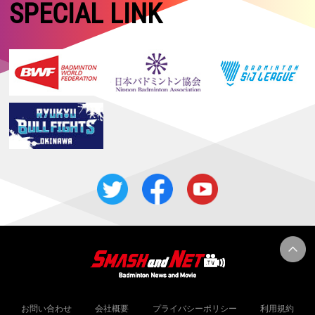
SPECIAL LINK
2026.05.27
【シンガポールオープン2026 Super 750・1回戦2日目】五十嵐／志
田、霜上／保原、渡辺／田口がランキング上位に勝利！
2026.05.26
【シンガポールオープン2026 Super 750・1回戦1日目】男子単：奈良岡
がランキング上位に勝利！
2026.05.24
【日本ランキングサーキット2026】高校2年の渡邉 柚乃が女子単優
勝！ 5種目いずれも初優勝
2026.05.24
【マレーシアマスターズ2026 Super 500・決勝】女子複：櫻本／廣田
は準優勝
2026.05.23
【マレーシアマスターズ2026 Super 500・準決勝】女子複：櫻本／廣
田が決勝進出！ 女子単：明地はベスト4
2026.05.22
【マレーシアマスターズ2026 Super 500・準々決勝】女子単：明地、
女子複：櫻本／廣田が準決勝進出！
2026.05.21
【マレーシアマスターズ2026 Super 500・2回戦】女子複：櫻本／廣田
が志田／五十嵐を破る！ 日本勢５組が準々決勝進出
お問い合わせ
会社概要
プライバシーポリシー
利用規約