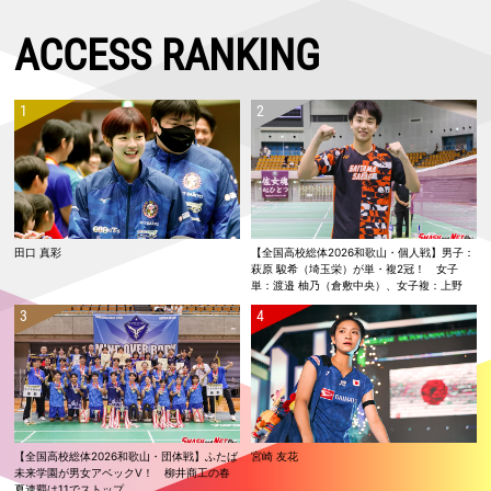
に勝利！ 日本勢5組が準決勝進出
ACCESS RANKING
2026.06.25
【USオープン2026 Super 300・2回戦】日本勢11組が準々決勝進出
2026.06.24
【USオープン2026 Super 300・1回戦2日目】日本勢14組が2回戦進出
2026.06.23
【USオープン2026 Super 300・予選／1回戦1日目】日本勢８組が勝利
2026.06.21
【全日本実業団2026・決勝】男子：トナミ運輸、女子：岐阜Bluvicが優
勝！！
田口 真彩
【全国高校総体2026和歌山・個人戦】男子：
2026.06.20
萩原 駿希（埼玉栄）が単・複2冠！ 女子
【全日本実業団2026・準々決勝／準決勝】男子：トナミ運輸と
単：渡邉 柚乃（倉敷中央）、女子複：上野
優寿／伴野 碧唯（ふたば未来学園）が春夏連
BIPROGY、女子：岐阜BluvicとBIPROGYが決勝進出！
覇！
2026.06.14
【オーストラリアオープン2026 Super 500・決勝】女子単：山口 茜が
優勝！！
2026.06.13
【オーストラリアオープン2026 Super 500・準決勝】山口が決勝進
出！ 奥原はベスト4
【全国高校総体2026和歌山・団体戦】ふたば
宮崎 友花
未来学園が男女アベックV！ 柳井商工の春
2026.06.12
夏連覇は11でストップ