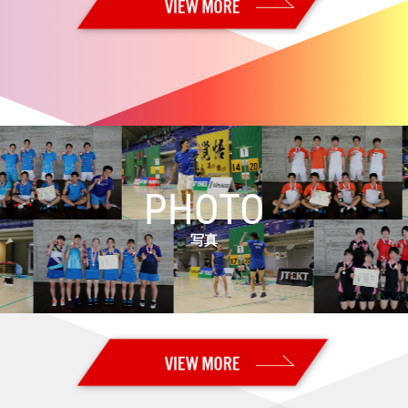
【カナダオープン2026 Super 300・準決勝】日本勢が5種目全てで決勝
進出！ 男子単・女子複は日本勢対決へ
2026.07.03
【カナダオープン2026 Super 300・準々決勝】後藤／吉田が格上に勝
利！ 沖本、鈴木／山北、古賀／齋藤が日本人対決を制す！
2026.07.02
【カナダオープン2026 Super 300・2回戦】日本勢13組が準々決勝進出
2026.07.01
【カナダオープン2026 Super 300・1回戦2日目】日本勢17組が2回戦進
出
PHOTO
2026.06.30
【カナダオープン2026 Super 300・予選／1回戦1日目】日本勢7組が2
回戦進出 男子単：秦野が本戦出場
写真
2026.06.28
【USオープン2026 Super 300・決勝】男子複：山下／岡村が海外ツ
アー初優勝！！ 女子複：髙橋／中出はツアー3連続優勝！！
2026.06.27
【USオープン2026 Super 300・準決勝】男子複：山下／岡村、女子
複：髙橋／中出が決勝進出！
2026.06.26
【USオープン2026 Super 300・準々決勝】女子複：髙橋／中出が格上