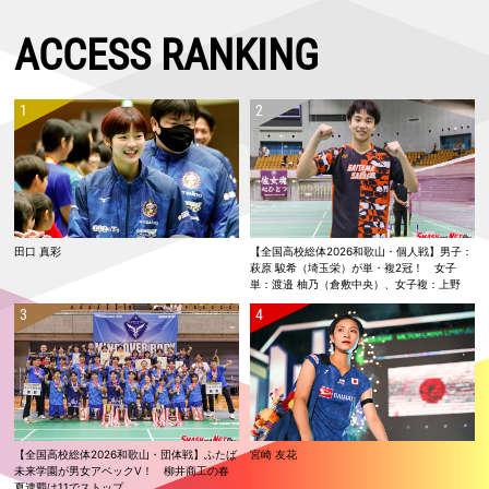
に勝利！ 日本勢5組が準決勝進出
ACCESS RANKING
2026.06.25
【USオープン2026 Super 300・2回戦】日本勢11組が準々決勝進出
2026.06.24
【USオープン2026 Super 300・1回戦2日目】日本勢14組が2回戦進出
2026.06.23
【USオープン2026 Super 300・予選／1回戦1日目】日本勢８組が勝利
2026.06.21
【全日本実業団2026・決勝】男子：トナミ運輸、女子：岐阜Bluvicが優
勝！！
田口 真彩
【全国高校総体2026和歌山・個人戦】男子：
2026.06.20
萩原 駿希（埼玉栄）が単・複2冠！ 女子
【全日本実業団2026・準々決勝／準決勝】男子：トナミ運輸と
単：渡邉 柚乃（倉敷中央）、女子複：上野
優寿／伴野 碧唯（ふたば未来学園）が春夏連
BIPROGY、女子：岐阜BluvicとBIPROGYが決勝進出！
覇！
2026.06.14
【オーストラリアオープン2026 Super 500・決勝】女子単：山口 茜が
優勝！！
2026.06.13
【オーストラリアオープン2026 Super 500・準決勝】山口が決勝進
出！ 奥原はベスト4
【全国高校総体2026和歌山・団体戦】ふたば
宮崎 友花
未来学園が男女アベックV！ 柳井商工の春
2026.06.12
夏連覇は11でストップ