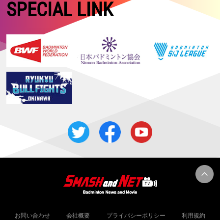
SPECIAL LINK
2026.05.27
【シンガポールオープン2026 Super 750・1回戦2日目】五十嵐／志
田、霜上／保原、渡辺／田口がランキング上位に勝利！
2026.05.26
【シンガポールオープン2026 Super 750・1回戦1日目】男子単：奈良岡
がランキング上位に勝利！
2026.05.24
【日本ランキングサーキット2026】高校2年の渡邉 柚乃が女子単優
勝！ 5種目いずれも初優勝
2026.05.24
【マレーシアマスターズ2026 Super 500・決勝】女子複：櫻本／廣田
は準優勝
2026.05.23
【マレーシアマスターズ2026 Super 500・準決勝】女子複：櫻本／廣
田が決勝進出！ 女子単：明地はベスト4
2026.05.22
【マレーシアマスターズ2026 Super 500・準々決勝】女子単：明地、
女子複：櫻本／廣田が準決勝進出！
2026.05.21
【マレーシアマスターズ2026 Super 500・2回戦】女子複：櫻本／廣田
が志田／五十嵐を破る！ 日本勢５組が準々決勝進出
お問い合わせ
会社概要
プライバシーポリシー
利用規約