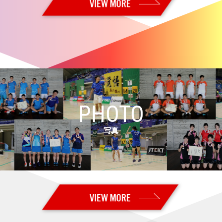
【カナダオープン2026 Super 300・準決勝】日本勢が5種目全てで決勝
進出！ 男子単・女子複は日本勢対決へ
2026.07.03
【カナダオープン2026 Super 300・準々決勝】後藤／吉田が格上に勝
利！ 沖本、鈴木／山北、古賀／齋藤が日本人対決を制す！
2026.07.02
【カナダオープン2026 Super 300・2回戦】日本勢13組が準々決勝進出
2026.07.01
【カナダオープン2026 Super 300・1回戦2日目】日本勢17組が2回戦進
出
PHOTO
2026.06.30
【カナダオープン2026 Super 300・予選／1回戦1日目】日本勢7組が2
回戦進出 男子単：秦野が本戦出場
写真
2026.06.28
【USオープン2026 Super 300・決勝】男子複：山下／岡村が海外ツ
アー初優勝！！ 女子複：髙橋／中出はツアー3連続優勝！！
2026.06.27
【USオープン2026 Super 300・準決勝】男子複：山下／岡村、女子
複：髙橋／中出が決勝進出！
2026.06.26
【USオープン2026 Super 300・準々決勝】女子複：髙橋／中出が格上