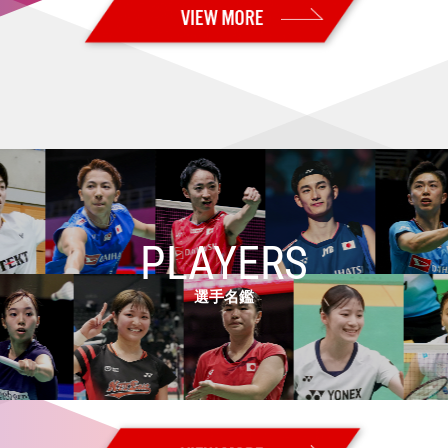
邉いずれも準優勝
2026.07.18
【ジャパンオープン2026 Super 750・準決勝】女子単：山口、男子単：
渡邉が決勝進出！
2026.07.17
【ジャパンオープン2026 Super 750・準々決勝】日本勢7組が準決勝進
出！
2026.07.16
【ジャパンオープン2026 Super 750・2回戦】女子複：鈴木／山北、混
合複：古賀／齋藤、男子複：保木／小林が日本人対決で勝利！
2026.07.15
PLAYERS
【ジャパンオープン2026 Super 750・1回戦2日目】男子単：田中、男
子複：川邊／松川が格上に勝利！ 日本勢15組が2回戦進出
選手名鑑
2026.07.14
【ジャパンオープン2026 Super 750・1回戦1日目】古賀／齋藤がランキ
ング上位に勝利！ 奈良岡、奥原、渡辺／田口も2回戦進出
2026.07.05
【カナダオープン2026 Super 300・決勝】日本勢が5種目制覇！！ 沖
本はSuper 300大会 初制覇！
2026.07.04