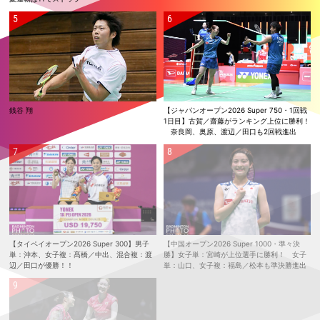
【オーストラリアオープン2026 Super 500・準々決勝】山口、奥原が
準決勝進出
2026.06.11
【オーストラリアオープン2026 Super 500・2回戦】日本勢３組が準々
決勝進出
2026.06.10
【オーストラリアオープン2026 Super 500・1回戦2日目】日本勢5組が
2回戦進出
銭谷 翔
【ジャパンオープン2026 Super 750・1回戦
1日目】古賀／齋藤がランキング上位に勝利！
2026.06.09
奈良岡、奥原、渡辺／田口も2回戦進出
【オーストラリアオープン2026 Super 500・予選／1回戦1日目】男子
単：小川 翔悟、武井 凛生 ともに本戦出場ならず
2026.06.07
【インドネシアオープン2026 Super 1000・決勝】フクマツ優勝！！
山口は準優勝
2026.06.06
【インドネシアオープン2026 Super 1000・準決勝】女子単：山口、女
【タイペイオープン2026 Super 300】男子
【中国オープン2026 Super 1000・準々決
子複：福島／松本が決勝進出！
単：沖本、女子複：髙橋／中出、混合複：渡
勝】女子単：宮崎が上位選手に勝利！ 女子
辺／田口が優勝！！
単：山口、女子複：福島／松本も準決勝進出
2026.06.05
【インドネシアオープン2026 Super 1000・準々決勝】保原／廣上が世
界ランク2位を下す！ 山口、福島／松本も準決勝進出
2026.06.04