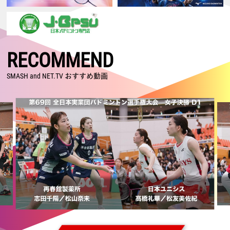
子複：福島／松本は準優勝
2026.07.25
【中国オープン2026 Super 1000・準決勝】山口、福島／松本が決勝進
出！ 宮崎はベスト4
2026.07.24
RECOMMEND
【中国オープン2026 Super 1000・準々決勝】女子単：宮崎が上位選手
に勝利！ 女子単：山口、女子複：福島／松本も準決勝進出
SMASH and NET.TV おすすめ動画
2026.07.24
【全国高校総体2026和歌山・団体戦】ふたば未来学園が男女アベック
V！ 柳井商工の春夏連覇は11でストップ
2026.07.23
【中国オープン2026 Super 1000・2回戦】混合複：渡辺／田口が上位
ペアに勝利！ 日本勢6組が準々決勝進出
2026.07.22
【中国オープン2026 Super 1000・1回戦2日目】混合複：霜上／保原が
上位ペアに勝利！ 日本勢13組が2回戦進出
2026.07.21
【中国オープン2026 Super 1000・1回戦1日目】男子複：熊谷／西 が上
位ペアに勝利！
2026.07.19
【ジャパンオープン2026 Super 750・決勝】女子単：山口、男子単：渡