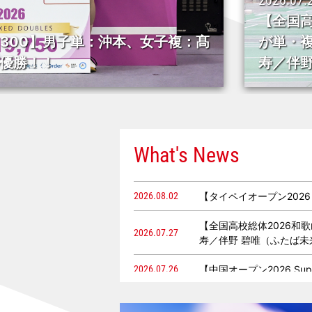
人戦】男子：萩原 駿希（埼玉栄）
2026.07.
柚乃（倉敷中央）、女子複：上野 優
【中国オ
）が春夏連覇！
勝！！
What's News
2026.08.02
【タイペイオープン2026
【全国高校総体2026和
2026.07.27
寿／伴野 碧唯（ふたば
2026.07.26
【中国オープン2026 S
2026.07.25
【中国オープン2026 S