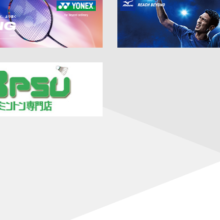
Super 1000・準々決勝】女子単：宮崎が上位選手に勝利！ 女子単：
歌山・団体戦】ふたば未来学園が男女アベックV！ 柳井商工の春夏連覇は
uper 1000・2回戦】混合複：渡辺／田口が上位ペアに勝利！ 日本勢6
uper 1000・1回戦2日目】混合複：霜上／保原が上位ペアに勝利！ 日本
per 1000・1回戦1日目】男子複：熊谷／西 が上位ペアに勝利！
 Super 750・決勝】女子単：山口、男子単：渡邉いずれも準優勝
 Super 750・準決勝】女子単：山口、男子単：渡邉が決勝進出！
 Super 750・準々決勝】日本勢7組が準決勝進出！
6 Super 750・2回戦】女子複：鈴木／山北、混合複：古賀／齋藤、
 Super 750・1回戦2日目】男子単：田中、男子複：川邊／松川が格
 Super 750・1回戦1日目】古賀／齋藤がランキング上位に勝利！ 