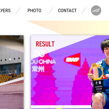
AYERS
PHOTO
CONTACT