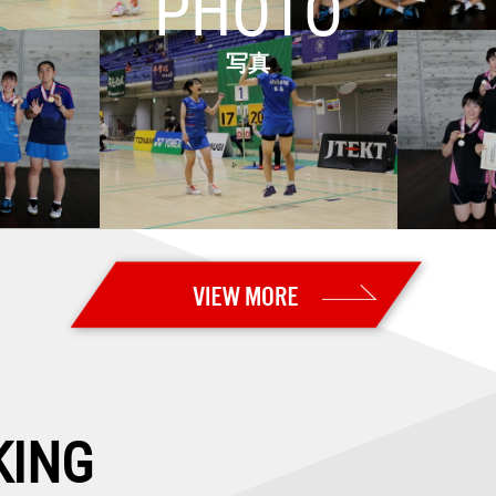
PHOTO
ト2026】高校2年の渡邉 柚乃が女子単優勝！ 5種目いずれも初優勝
写真
26 Super 500・決勝】女子複：櫻本／廣田は準優勝
26 Super 500・準決勝】女子複：櫻本／廣田が決勝進出！ 女子単
26 Super 500・準々決勝】女子単：明地、女子複：櫻本／廣田が準
026 Super 500・2回戦】女子複：櫻本／廣田が志田／五十嵐を破
6 Super 500・1回戦2日目】日本勢9組が2回戦進出
26 Super 500・予選／1回戦1日目】日本勢3組がいずれも勝利
uper 500・決勝】女子単：山口が優勝！！ 女子複：中西／岩永は準優
uper 100】女子複：髙橋／中出が優勝！！
KING
uper 500・準決勝】女子複：中西／岩永、女子単：山口が決勝進出！