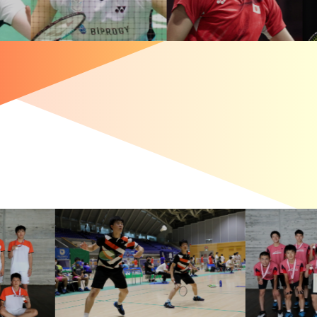
勝進出！
 山口、福島／松本も準決勝進出
女子単：仁平は明地に勝利
優勝
進出！
！ 日本勢4組が準決勝進出
田口がランキング上位に勝利！
利！