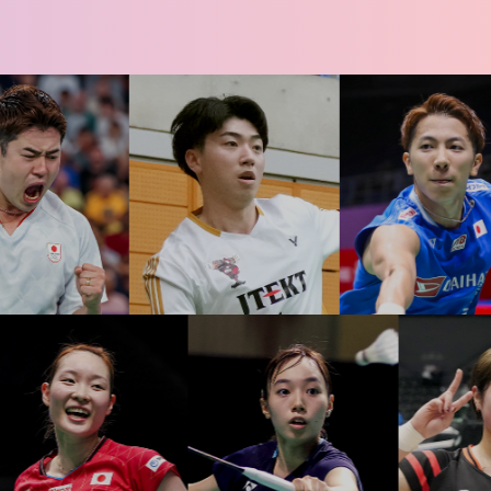
2026.06.24
【USオープン2026 Su
2026.06.23
【USオープン2026 Su
2026.06.21
【全日本実業団2026・決
2026.06.20
【全日本実業団2026・準
2026.06.14
【オーストラリアオープン2
2026.06.13
【オーストラリアオープン2
2026.06.12
【オーストラリアオープン2
2026.06.11
【オーストラリアオープン2
2026.06.10
【オーストラリアオープン20
2026.06.09
【オーストラリアオープン2
2026.06.07
【インドネシアオープン20