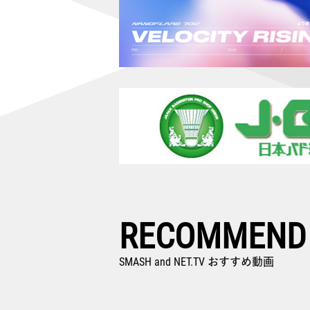
2026.07.24
【中国オープン2026 
2026.07.24
【全国高校総体2026和
2026.07.23
【中国オープン2026 S
2026.07.22
【中国オープン2026 S
2026.07.21
【中国オープン2026 Su
2026.07.19
【ジャパンオープン2026
2026.07.18
【ジャパンオープン2026
2026.07.17
【ジャパンオープン2026
RECOMMEND
2026.07.16
【ジャパンオープン202
SMASH and NET.TV おすすめ動画
2026.07.15
【ジャパンオープン2026
2026.07.14
【ジャパンオープン2026