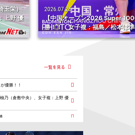
2026.07.25
が優
【中国オープン2026 Super 
勝進出！ 宮崎はベスト4
一覧を見る
口が優勝！！
 柚乃（倉敷中央）、女子複：上野 優
勝