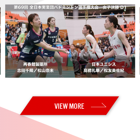
uper 300・決勝】日本勢が5種目制覇！！ 沖本はSuper 300大会 初
Super 300・準決勝】日本勢が5種目全てで決勝進出！ 男子単・女子
 Super 300・準々決勝】後藤／吉田が格上に勝利！ 沖本、鈴木／山
uper 300・2回戦】日本勢13組が準々決勝進出
uper 300・1回戦2日目】日本勢17組が2回戦進出
Super 300・予選／1回戦1日目】日本勢7組が2回戦進出 男子単：秦
uper 300・決勝】男子複：山下／岡村が海外ツアー初優勝！！ 女子
uper 300・準決勝】男子複：山下／岡村、女子複：髙橋／中出が決勝進出
uper 300・準々決勝】女子複：髙橋／中出が格上に勝利！ 日本勢5組が
per 300・2回戦】日本勢11組が準々決勝進出