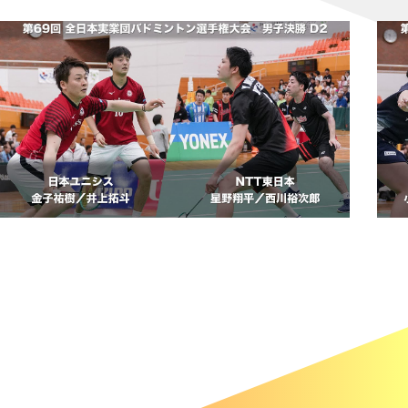
制覇！
複は日本勢対決へ
北、古賀／齋藤が日本人対決を制す！
野が本戦出場
複：髙橋／中出はツアー3連続優勝！！
！
準決勝進出